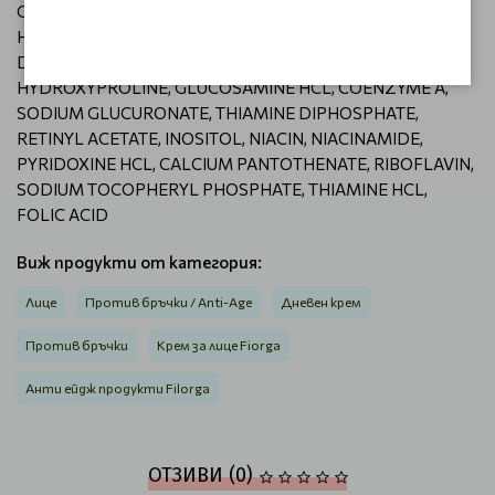
GLUTATHIONE, ASPARAGINE, ASPARTIC ACID, ORNITHINE
HCL, GLUTAMIC ACID, NICOTINAMIDE ADENINE
DINUCLEOTIDE, BIOTIN, PROLINE, METHIONINE, TAURINE,
HYDROXYPROLINE, GLUCOSAMINE HCL, COENZYME A,
SODIUM GLUCURONATE, THIAMINE DIPHOSPHATE,
RETINYL ACETATE, INOSITOL, NIACIN, NIACINAMIDE,
PYRIDOXINE HCL, CALCIUM PANTOTHENATE, RIBOFLAVIN,
SODIUM TOCOPHERYL PHOSPHATE, THIAMINE HCL,
FOLIC ACID
Виж продукти от категория:
Лице
Против бръчки / Anti-Age
Дневен крем
Против бръчки
Крем за лице Fiorga
Анти ейдж продукти Filorga
ОТЗИВИ (0)