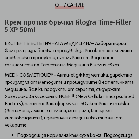
ОПИСАНИЕ
Крем против бръчки Filogra Time-Filler
5 XP 50ml
EКСПЕРТ В ЕСТЕТИЧНАТА МЕДИЦИНА- Лаборатории
Филорга разработва и произвежда високотехнологични,
иновативни продукти, използвани от водещите
специалисти по Естетична Медицина в целия свят.
MEDI- COSMETIQUE® - Aнти-ейдж козметика, директно
произлязла от методите и процедурите в естетичната
медицина. Всички продукти от серията, съдържат
Хиалуронова киселина и NCEF ® (New Cellular Encapsulated
Factors), патентована формула с 50 активни съставки
(витамини, амино-киселини, минерали, коензими,
антиоксиданти), идентични с тези инжектирани от
лекарите.
Подходящ за нормална към суха кожа. Подходящ за