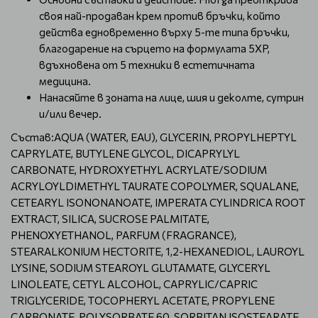
своя най-продаван крем против бръчки, който
действа едновременно върху 5-те типа бръчки,
благодарение на сърцето на формулата 5XP,
вдъхновена от 5 техники в естетичната
медицина.
Нанасяйте в зоната на лице, шия и деколте, сутрин
и/или вечер.
Състав:AQUA (WATER, EAU), GLYCERIN, PROPYLHEPTYL
CAPRYLATE, BUTYLENE GLYCOL, DICAPRYLYL
CARBONATE, HYDROXYETHYL ACRYLATE/SODIUM
ACRYLOYLDIMETHYL TAURATE COPOLYMER, SQUALANE,
CETEARYL ISONONANOATE, IMPERATA CYLINDRICA ROOT
EXTRACT, SILICA, SUCROSE PALMITATE,
PHENOXYETHANOL, PARFUM (FRAGRANCE),
STEARALKONIUM HECTORITE, 1,2-HEXANEDIOL, LAUROYL
LYSINE, SODIUM STEAROYL GLUTAMATE, GLYCERYL
LINOLEATE, CETYL ALCOHOL, CAPRYLIC/CAPRIC
TRIGLYCERIDE, TOCOPHERYL ACETATE, PROPYLENE
CARBONATE, POLYSORBATE 60, SORBITAN ISOSTEARATE,