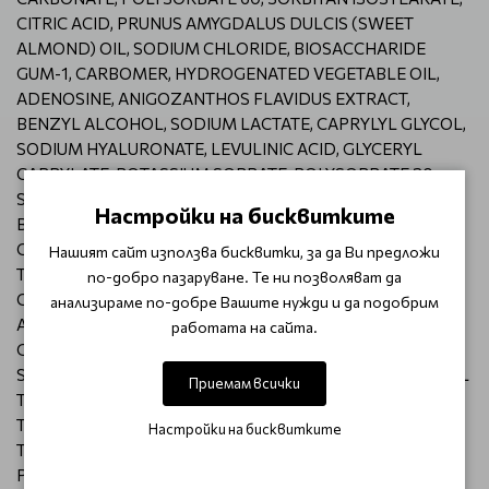
CITRIC ACID, PRUNUS AMYGDALUS DULCIS (SWEET
ALMOND) OIL, SODIUM CHLORIDE, BIOSACCHARIDE
GUM-1, CARBOMER, HYDROGENATED VEGETABLE OIL,
ADENOSINE, ANIGOZANTHOS FLAVIDUS EXTRACT,
BENZYL ALCOHOL, SODIUM LACTATE, CAPRYLYL GLYCOL,
SODIUM HYALURONATE, LEVULINIC ACID, GLYCERYL
CAPRYLATE, POTASSIUM SORBATE, POLYSORBATE 20,
SODIUM CITRATE, DIPEPTIDE DIAMINOBUTYROYL
Настройки на бисквитките
BENZYLAMIDE DIACETATE, SODIUM HYDROXIDE,
CRITHMUM MARITIMUM EXTRACT, GLUCOSE,
Нашият сайт използва бисквитки, за да Ви предложи
TOCOPHEROL, P-ANISIC ACID, POTASSIUM CHLORIDE,
по-добро пазаруване. Те ни позволяват да
CALCIUM CHLORIDE, ACRYLATES/C10-30 ALKYL
анализираме по-добре Вашите нужди и да подобрим
ACRYLATE CROSSPOLYMER, MAGNESIUM SULFATE,
работата на сайта.
GLUTAMINE, SODIUM PHOSPHATE, ASCORBIC ACID,
SODIUM ACETATE, LYSINE HCL, ARGININE HCL, PALMITOYL
Приемам всички
TRIPEPTIDE-1, ALANINE, HISTIDINE HCL, VALINE, LEUCINE,
THREONINE, ISOLEUCINE, PALMITOYL TETRAPEPTIDE-7,
Настройки на бисквитките
TRYPTOPHAN, PHENYLALANINE, TYROSINE, GLYCINE,
POLYSORBATE 80, SERINE, CYSTINE, CYANOCOBALAMIN,