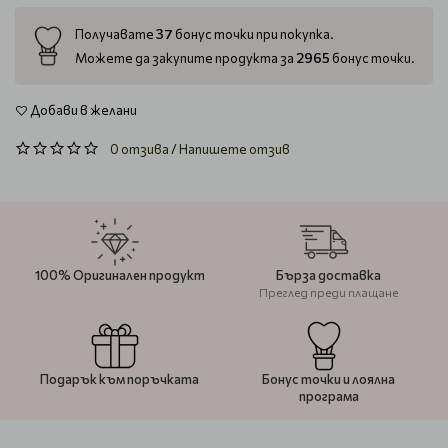
37
Получавате
бонус точки при покупка.
2965
Можете да закупите продукта за
бонус точки.
Добави в желани
0 отзива
/
Напишете отзив
100% Оригинален продукт
Бърза доставка
Преглед преди плащане
Подарък към поръчката
Бонус точки и лоялна
програма