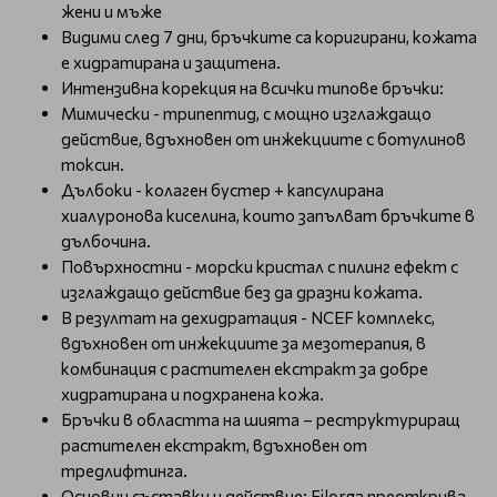
жени и мъже
Видими след 7 дни, бръчките са коригирани, кожата
е хидратирана и защитена.
Интензивна корекция на всички типове бръчки:
Мимически - трипептид, с мощно изглаждащо
действие, вдъхновен от инжекциите с ботулинов
токсин.
Дълбоки - колаген бустер + капсулирана
хиалуронова киселина, които запълват бръчките в
дълбочина.
Повърхностни - морски кристал с пилинг ефект с
изглаждащо действие без да дразни кожата.
В резултат на дехидратация - NCEF комплекс,
вдъхновен от инжекциите за мезотерапия, в
комбинация с растителен екстракт за добре
хидратирана и подхранена кожа.
Бръчки в областта на шията – реструктуриращ
растителен екстракт, вдъхновен от
тредлифтинга.
Основни съставки и действие: Filorga преоткрива