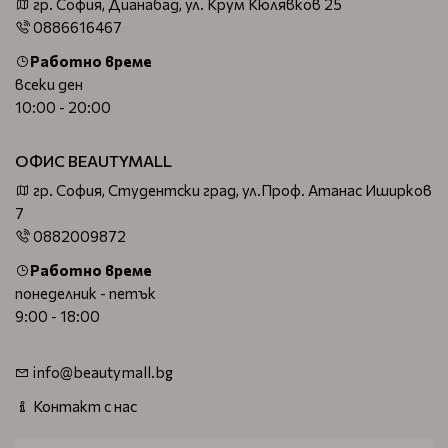
гр. София, Дианабад, ул. Крум Кюлявков 25
0886616467
Работно време
всеки ден
10:00 - 20:00
ОФИС BEAUTYMALL
гр. София, Студентски град, ул.Проф. Атанас Иширков
7
0882009872
Работно време
понеделник - петък
9:00 - 18:00
info@beautymall.bg
Контакт с нас