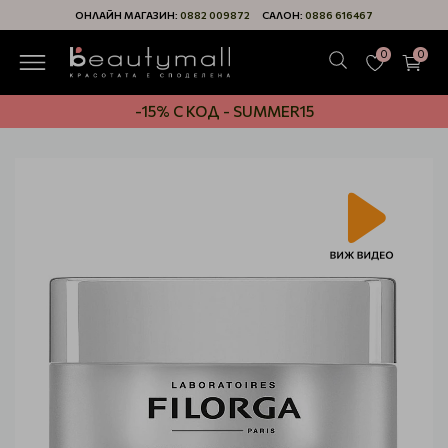
ОНЛАЙН МАГАЗИН:
0882 009872
САЛОН:
0886 616467
0
0
-15% С КОД - SUMMER15