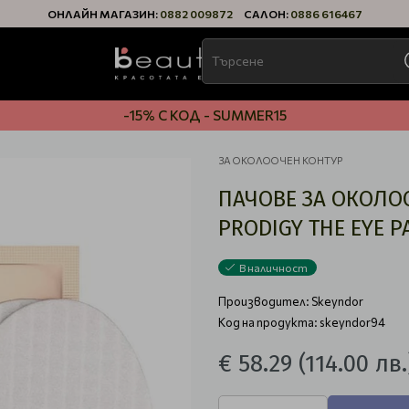
ОНЛАЙН МАГАЗИН:
0882 009872
САЛОН:
0886 616467
-15% С КОД - SUMMER15
ЗА ОКОЛООЧЕН КОНТУР
ПАЧОВЕ ЗА ОКОЛО
PRODIGY THE EYE P
В наличност
Производител:
Skeyndor
Код на продукта: skeyndor94
€ 58.29
(114.00 лв.