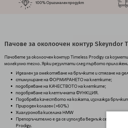
100% Оригинален продукт
Пачове за околоочен контур Skeyndor Ti
Пачовете за околоочен контур Timeless Prodigy са козмети
молекулно тегло. Ярки резултати след първото приложени
Идеален за омекотяване на бръчките и стягане на де
стимулиране на ФОРМИРАНЕТО на клетките;
подобряване на КАЧЕСТВОТО на клетките;
подобряване на клетъчната ФУНКЦИЯ.
Подобрява качеството на кожата, изглажда бръчките,
Природен колаген (>60%)
Хиалуронова киселина HMW
Препоръчително е да се използва веднъж седмично. 
Prodigy.