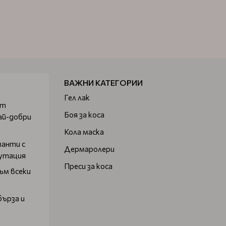
ВАЖНИ КАТЕГОРИИ
Гел лак
от
Боя за коса
ай-добри
Кола маска
танти с
Дермаролери
путация
Преси за коса
ъм всеки
бърза и