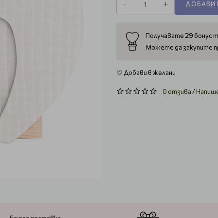
ДОБАВИ 
29
Получавате
бонус т
Можете да закупите п
Добави в желани
0 отзива
/
Напиш