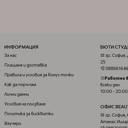
ИНФОРМАЦИЯ
БЮТИ СТУД
За нас
гр. София,
25
Плащане и доставка
08866164
Правила и условия за бонус точки
Работно 
Как да поръчам
всеки ден
10:00 - 20:00
Лични данни
Условия на ползване
ОФИС BEAU
Политика за бисквитки
гр. София,
Атанас Ишир
Ваучери
08820098