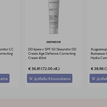
SKEYNDOR
yndor CC
DD крем с SPF 50 Skeyndor DD
Хидратир
rrecting
Cream Age Defense Correcting
витамин C
Cream 40ml
Hydra Com
€ 36.81 (72.00 лв.)
€ 38.86 (
ката
Добави в количката
Добав