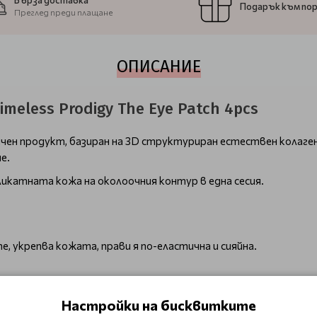
Бърза доставка
Подарък към по
Преглед преди плащане
ОПИСАНИЕ
meless Prodigy The Eye Patch 4pcs
чен продукт, базиран на 3D структуриран естествен колаген,
е.
ликатната кожа на околоочния контур в една сесия.
 укрепва кожата, прави я по-еластична и сияйна.
Оставете да действат 20-25 минути, след което ти отстран
Настройки на бисквитките