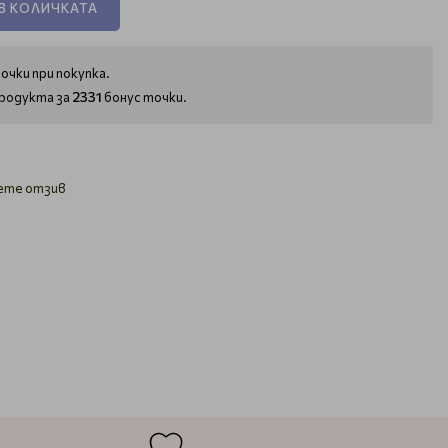
В КОЛИЧКАТА
очки при покупка.
2331
родукта за
бонус точки.
ете отзив