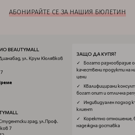
АБОНИРАЙТЕ СЕ ЗА НАШИЯ БЮЛЕТИН
ИО BEAUTYMALL
ЗАЩО ДА КУПЯ?
 Дианабад, ул. Крум Кюлявков
Богатo разнообразие 
качествени продукти на н
67
цени
време
Квалифицирани консул
богат опит и отлична ре
Индивидуален подход к
клиент
TYMALL
Коректно отношение, 
 Студентски град, ул.Проф.
надеждна доставка
ков 7
72