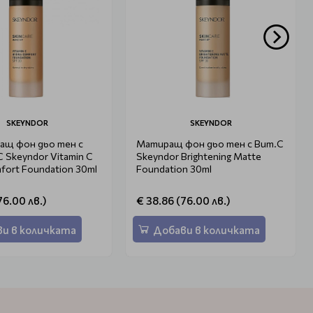
SKEYNDOR
SKEYNDOR
ащ фон дьо тен с
Матиращ фон дьо тен с Вит.С
 Skeyndor Vitamin C
Skeyndor Brightening Matte
fort Foundation 30ml
Foundation 30ml
76.00 лв.)
€ 38.86 (76.00 лв.)
и в количката
Добави в количката