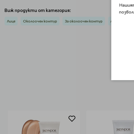
Нашият
Виж продукти от категория:
позвол
Лице
Околоочен контур
За околоочен контур
Луксозна ант