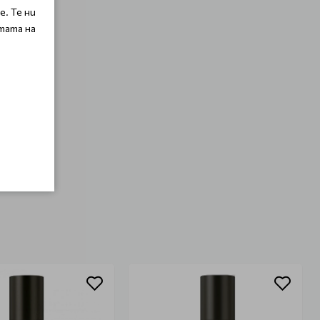
. Те ни
тата на