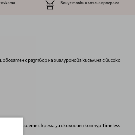
ръчката
Бонус точки и лоялна програма
 обогатен с разтвор на хиалуронова киселина с високо
ете. Завършете с крема за околоочен контур Timeless