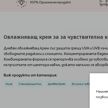
100% Оригинален продукт
Овлажняващ крем за за чувствителна ко
Дневен овлажняващ крем със защита срещу UVA и UVB лъч
свободните радикали и слънцето. Концентрираната бадем
Комбинираната формула се препоръчва особено за чувств
на пръстите от центъра навън, докато напълно се абсорби
Виж продукти от категория:
Лице
Слънцезащитни
Дневен крем
За суха и чувствителна 
Нашият
позвол