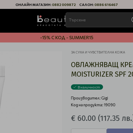
ОНЛАЙН МАГАЗИН:
0882 009872
САЛОН:
0886 616467
-15% С КОД - SUMMER15
ЗА СУХА И ЧУВСТВИТЕЛНА КОЖА
ОВЛАЖНЯВАЩ КРЕМ 
MOISTURIZER SPF 2
В наличност
Производител:
Gigi
Код на продукта: 19090
€ 60.00
(117.35 лв.