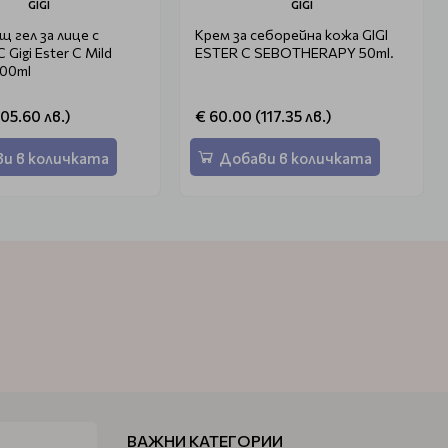
GIGI
GIGI
 гел за лице с
Крем за себорейна кожа GIGI
Gigi Ester C Mild
ESTER C SEBOTHERAPY 50ml.
200ml
105.60 лв.)
€ 60.00 (117.35 лв.)
и в количката
Добави в количката
ВАЖНИ КАТЕГОРИИ