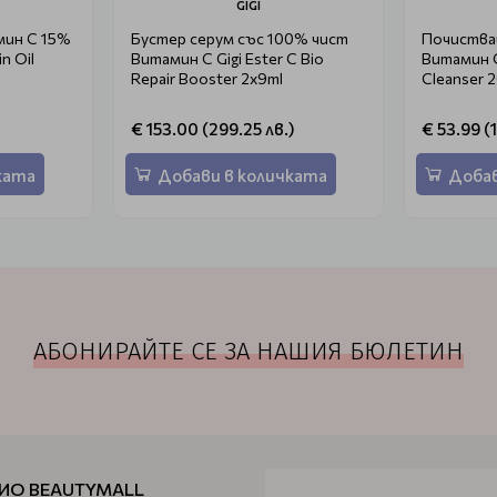
GIGI
мин С 15%
Бустер серум със 100% чист
Почистващ
in Oil
Витамин C Gigi Ester C Bio
Витамин С 
Repair Booster 2x9ml
Cleanser 
€ 153.00 (299.25 лв.)
€ 53.99 (
ката
Добави в количката
Добав
АБОНИРАЙТЕ СЕ ЗА НАШИЯ БЮЛЕТИН
ИО BEAUTYMALL