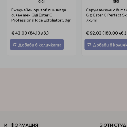
GIGI
GIGI
Ежедневен оризов пилинг за
Серум ампули с вита
сияен тен Gigi Ester C
Gigi Ester C Perfect Sk
Professional Rice Exfoliator 50gr
7x5ml
€ 43.00 (84.10 лв.)
€ 92.03 (180.00 лв.)
Добави в количката
Добави в колич
ИНФОРМАЦИЯ
БЮТИ СТУД