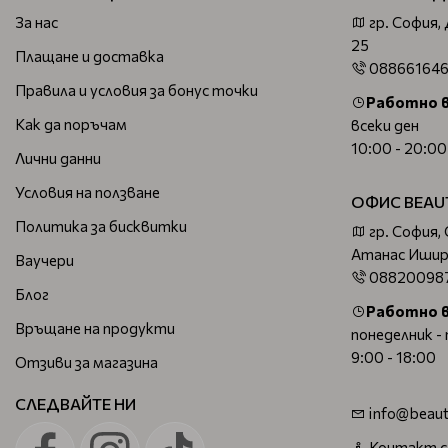
За нас
гр. София,
25
Плащане и доставка
08866164
Правила и условия за бонус точки
Работно 
Как да поръчам
всеки ден
10:00 - 20:00
Лични данни
Условия на ползване
ОФИС BEAU
Политика за бисквитки
гр. София,
Атанас Ишир
Ваучери
08820098
Блог
Работно 
Връщане на продукти
понеделник -
9:00 - 18:00
Отзиви за магазина
СЛЕДВАЙТЕ НИ
info@beaut
Контакт с