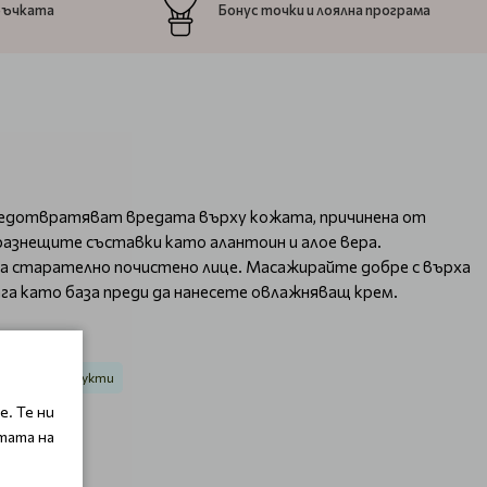
ръчката
Бонус точки и лоялна програма
предотвратяват вредата върху кожата, причинена от
азнещите съставки като алантоин и алое вера.
 старателно почистено лице. Масажирайте добре с върха
га като база преди да нанесете овлажняващ крем.
ащитни продукти
. Те ни
тата на