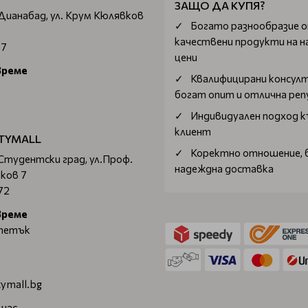
ЗАЩО ДА КУПЯ?
 Дианабад, ул. Крум Кюлявков
Богатo разнообразие 
качествени продукти на н
67
цени
време
Квалифицирани консул
богат опит и отлична ре
Индивидуален подход к
клиент
TYMALL
Коректно отношение, 
 Студентски град, ул.Проф.
надеждна доставка
ков 7
72
време
 петък
ymall.bg
 нас