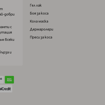
Гел лак
от
Боя за коса
ай-добри
Кола маска
танти с
Дермаролери
путация
Преси за коса
ъм всеки
бърза и