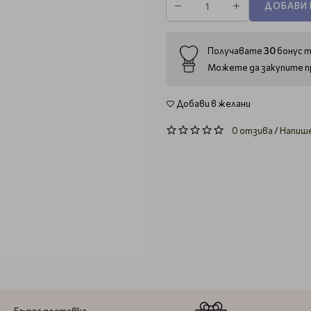
ДОБАВИ 
30
Получавате
бонус т
Можете да закупите п
Добави в желани
0 отзива
/
Напиш