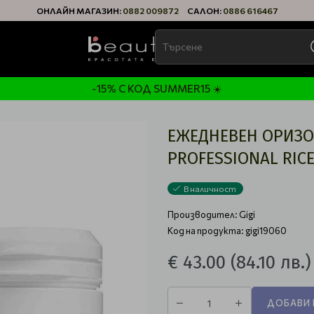
ОНЛАЙН МАГАЗИН:
0882 009872
САЛОН:
0886 616467
-15% С КОД SUMMER15 ☀️
ЕЖЕДНЕВЕН ОРИЗОВ
PROFESSIONAL RICE
В наличност
Производител:
Gigi
Код на продукта: gigi19060
€ 43.00
(84.10 лв.)
ДОБАВИ 