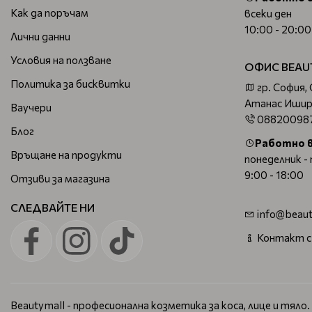
Как да поръчам
всеки ден
10:00 - 20:00
Лични данни
Условия на ползване
ОФИС BEAU
Политика за бисквитки
гр. София,
Атанас Ишир
Ваучери
08820098
Блог
Работно 
Връщане на продукти
понеделник -
9:00 - 18:00
Отзиви за магазина
СЛЕДВАЙТЕ НИ
info@beaut
Контакт с
Beautymall - професионална козметика за коса, лице и тяло