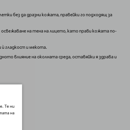
тки без да дразни кожата, правейки го подходящ за
 освежаване на тена на лицето, като прави кожата по-
 ѝ гладкост и мекота.
ото влияние на околната среда, оставяйки я здрава и
. Те ни
тата на