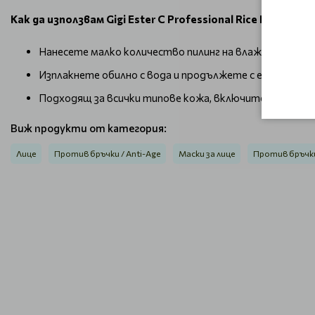
Как да използвам Gigi Ester C Professional Rice Exfoliator
Нанесете малко количество пилинг на влажна кожа и 
Изплакнете обилно с вода и продължете с ежедневна
Подходящ за всички типове кожа, включително чувс
Виж продукти от категория:
Лице
Против бръчки / Anti-Age
Маски за лице
Против бръчк