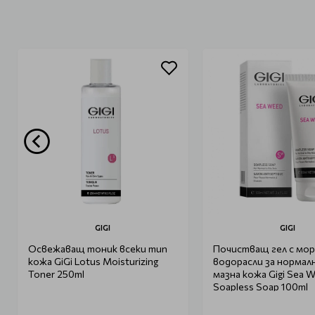
GIGI
GIGI
Освежаващ тоник всеки тип
Почистващ гел с мор
кожа GiGi Lotus Moisturizing
водорасли за нормал
Toner 250ml
мазна кожа Gigi Sea 
Soapless Soap 100ml