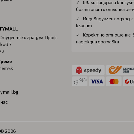
Квалифицирани консул
богат опит и отлична ре
Индивидуален подход к
клиент
TYMALL
Коректно отношение, 
 Студентски град, ул.Проф.
надеждна доставка
ков 7
72
време
 петък
ymall.bg
 нас
. © 2026