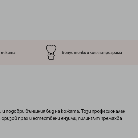
ръчката
Бонус точки и лоялна програма
ежи и подобри външния вид на кожата. Този професионален
 оризов прах и естествени ензими, пилингът премахва