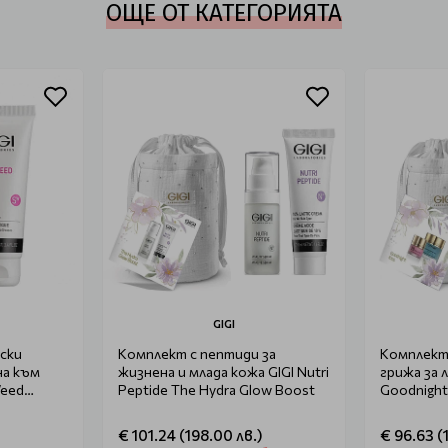
ОЩЕ ОТ КАТЕГОРИЯТА
GIGI
ски
Комплект с пептиди за
Комплект
на към
жизнена и млада кожа GIGI Nutri
грижа за 
Weed
Peptide The Hydra Glow Boost
Goodnight
€ 101.24 (198.00 лв.)
€ 96.63 (