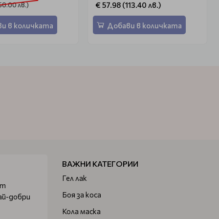
€ 57.98 (113.40 лв.)
50.00 лв.)
и в количката
Добави в количката
ВАЖНИ КАТЕГОРИИ
Гел лак
от
Боя за коса
ай-добри
Кола маска