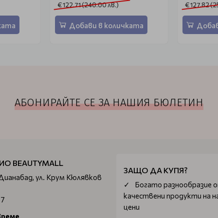
€ 122.71 (240.00 лв.)
€ 127.82 (2
ката
Добави в количката
Добав
АБОНИРАЙТЕ СЕ ЗА НАШИЯ БЮЛЕТИН
ИО BEAUTYMALL
ЗАЩО ДА КУПЯ?
 Дианабад, ул. Крум Кюлявков
Богатo разнообразие 
качествени продукти на н
67
цени
време