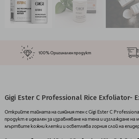
100% Оригинален продукт
Gigi Ester C Professional Rice Exfoliato
Открийте тайната на сияйния тен с Gigi Ester C Professiona
продукт е идеален за изравняване на тена и изглаждане н
мъртвите кожни клетки и осветлява горния слой на епидер