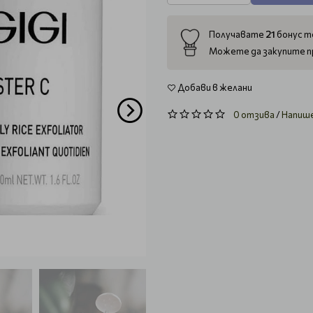
21
Получавате
бонус то
Можете да закупите п
Добави в желани
0 отзива
/
Напиш