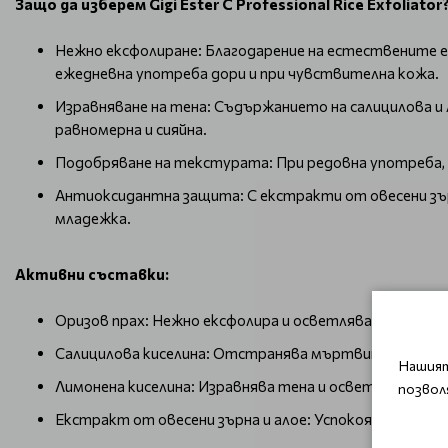
Защо да изберем Gigi Ester C Professional Rice Exfoliator
Нежно ексфолиране: Благодарение на естествените е
ежедневна употреба дори и при чувствителна кожа.
Изравняване на тена: Съдържанието на салицилова и 
равномерна и сияйна.
Подобряване на текстурата: При редовна употреба,
Антиоксидантна защита: С екстракти от овесени зър
младежка.
Активни съставки:
Оризов прах: Нежно ексфолира и осветлява кожата.
Салицилова киселина: Отстранява мъртвите клетки 
Нашият
Лимонена киселина: Изравнява тена и осветлява кож
позвол
Екстракт от овесени зърна и алое: Успокоява и хидр