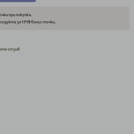
чки при покупка.
1719
родукта за
бонус точки.
ете отзив