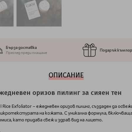
Бърза доставка
Подарък към по
Преглед преди плащане
ОПИСАНИЕ
r- Ежедневен оризов пилинг за сияен тен
l Rice Exfoliator – ежедневен оризов пилинг, създаден да осв
а микротекстурата на кожата. С уникална формула, включваща
миса, като придава свеж и здрав вид на лицето.