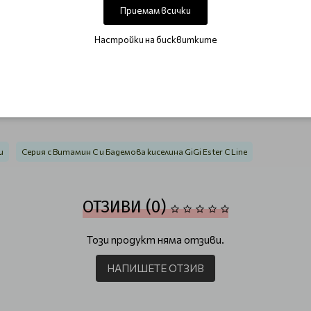
Приемам всички
?
Настройки на бисквитките
масажирайте с леки кръгови движения, като избягвате зонат
та си грижа за кожата.
твителна и проблемна.
и
Серия с Витамин C и Бадемова киселина GiGi Ester C Line
ОТЗИВИ (0)
Този продукт няма отзиви.
НАПИШЕТЕ ОТЗИВ