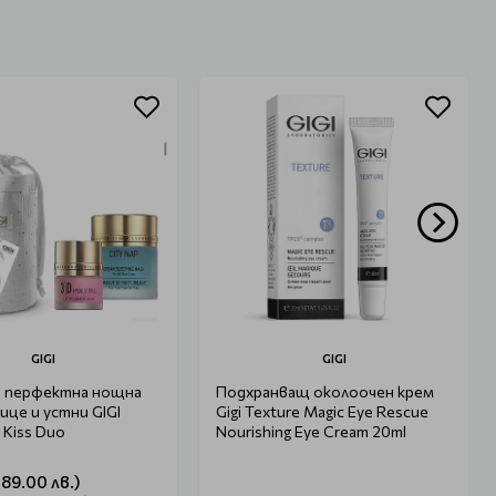
GIGI
GIGI
 перфектна нощна
Подхранващ околоочен крем
лице и устни GIGI
Gigi Texture Magic Eye Rescue
 Kiss Duo
Nourishing Eye Cream 20ml
189.00 лв.)