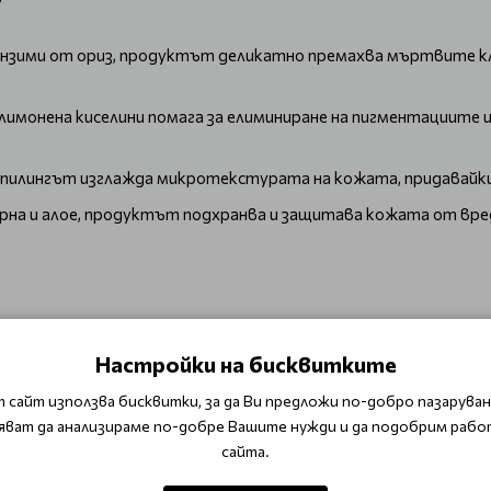
?
нзими от ориз, продуктът деликатно премахва мъртвите кле
лимонена киселини помага за елиминиране на пигментациите и
 пилингът изглажда микротекстурата на кожата, придавайки
на и алое, продуктът подхранва и защитава кожата от вредн
Настройки на бисквитките
и почиства порите.
 сайт използва бисквитки, за да Ви предложи по-добро пазаруване
ата.
яват да анализираме по-добре Вашите нужди и да подобрим рабо
сайта.
атира кожата, предпазвайки я от раздразнения.