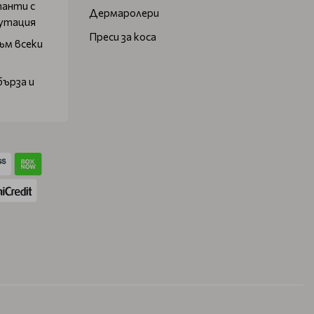
танти с
Дермаролери
путация
Преси за коса
ъм всеки
бърза и