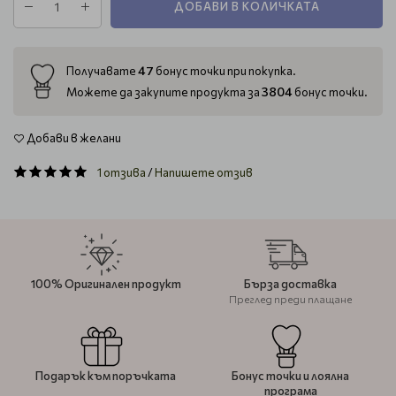
ДОБАВИ В КОЛИЧКАТА
47
Получавате
бонус точки при покупка.
3804
Можете да закупите продукта за
бонус точки.
Добави в желани
1 отзива
/
Напишете отзив
100% Оригинален продукт
Бърза доставка
Преглед преди плащане
Подарък към поръчката
Бонус точки и лоялна
програма