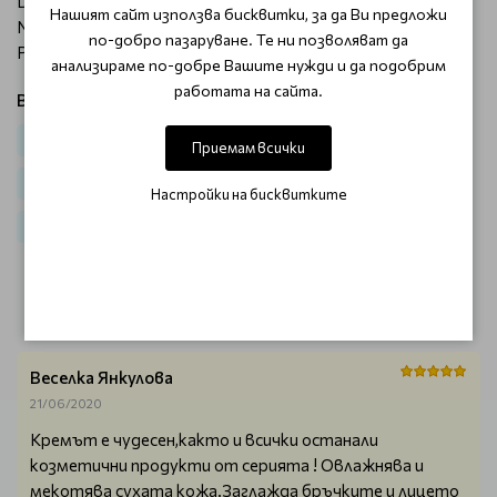
Diphosphate, Ci 17200 (Red 33), Retinyl Acetate, Niacin,
Нашият сайт използва бисквитки, за да Ви предложи
Niacinamide, Pyridoxine Hcl, Riboflavin, Sodium Tocopheryl
по-добро пазаруване. Те ни позволяват да
Phosphate, Thiamine Hcl, Folic Acid.
анализираме по-добре Вашите нужди и да подобрим
работата на сайта.
Виж продукти от категория:
Лице
Дневен крем
За суха и чувствителна кожа
Приемам всички
Против бръчки
Крем за лице Fiorga
Настройки на бисквитките
Анти ейдж продукти Filorga
ОТЗИВИ (1)
Веселка Янкулова
21/06/2020
Кремът е чудесен,както и всички останали
козметични продукти от серията ! Овлажнява и
мекотява сухата кожа.Заглажда бръчките и лицето