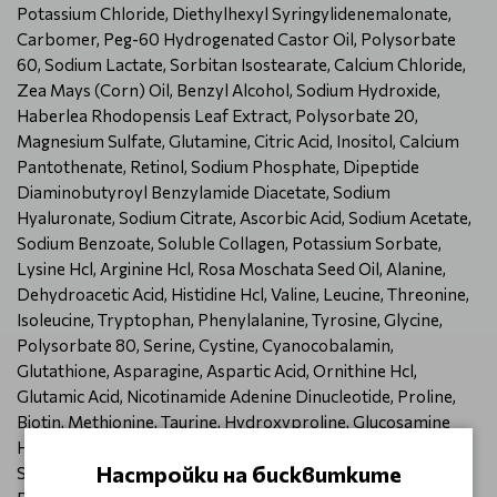
Potassium Chloride, Diethylhexyl Syringylidenemalonate,
Carbomer, Peg-60 Hydrogenated Castor Oil, Polysorbate
60, Sodium Lactate, Sorbitan Isostearate, Calcium Chloride,
Zea Mays (Corn) Oil, Benzyl Alcohol, Sodium Hydroxide,
Haberlea Rhodopensis Leaf Extract, Polysorbate 20,
Magnesium Sulfate, Glutamine, Citric Acid, Inositol, Calcium
Pantothenate, Retinol, Sodium Phosphate, Dipeptide
Diaminobutyroyl Benzylamide Diacetate, Sodium
Hyaluronate, Sodium Citrate, Ascorbic Acid, Sodium Acetate,
Sodium Benzoate, Soluble Collagen, Potassium Sorbate,
Lysine Hcl, Arginine Hcl, Rosa Moschata Seed Oil, Alanine,
Dehydroacetic Acid, Histidine Hcl, Valine, Leucine, Threonine,
Isoleucine, Tryptophan, Phenylalanine, Tyrosine, Glycine,
Polysorbate 80, Serine, Cystine, Cyanocobalamin,
Glutathione, Asparagine, Aspartic Acid, Ornithine Hcl,
Glutamic Acid, Nicotinamide Adenine Dinucleotide, Proline,
Biotin, Methionine, Taurine, Hydroxyproline, Glucosamine
Hcl, Tocopherol, Coenzyme A, Palmitoyl Tripeptide-1,
Настройки на бисквитките
Sodium Glucuronate, Palmitoyl Tetrapeptide-7, Thiamine