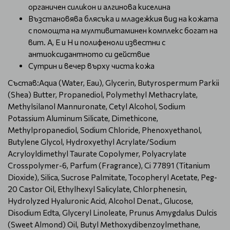
органичен силикон и алгинова киселина
Възстановява блясъка и младежкия вид на кожата
с помощта на мултивитаминен комплекс богат на
вит. А, Е и Н и полифеноли известни с
антиоксидантното си действие
Сутрин и вечер върху чиста кожа
Състав:Aqua (Water, Eau), Glycerin, Butyrospermum Parkii
(Shea) Butter, Propanediol, Polymethyl Methacrylate,
Methylsilanol Mannuronate, Cetyl Alcohol, Sodium
Potassium Aluminum Silicate, Dimethicone,
Methylpropanediol, Sodium Chloride, Phenoxyethanol,
Butylene Glycol, Hydroxyethyl Acrylate/Sodium
Acryloyldimethyl Taurate Copolymer, Polyacrylate
Crosspolymer-6, Parfum (Fragrance), Ci 77891 (Titanium
Dioxide), Silica, Sucrose Palmitate, Tocopheryl Acetate, Peg-
20 Castor Oil, Ethylhexyl Salicylate, Chlorphenesin,
Hydrolyzed Hyaluronic Acid, Alcohol Denat., Glucose,
Disodium Edta, Glyceryl Linoleate, Prunus Amygdalus Dulcis
(Sweet Almond) Oil, Butyl Methoxydibenzoylmethane,