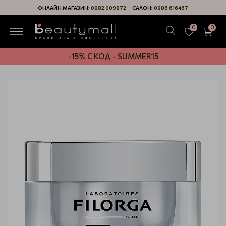
ОНЛАЙН МАГАЗИН:
0882 009872
САЛОН:
0886 616467
0
0
-15% С КОД - SUMMER15