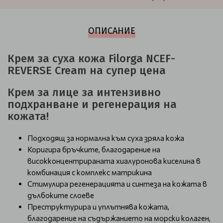
ОПИСАНИЕ
Крем за суха кожа Filorga NCЕF-
REVERSE Cream на супер цена
Крем за лице за интензивно
подхранване и регенерация на
кожата!
Подходящ за нормална към суха зряла кожа
Коригира бръчките, благодарение на
високконцентрираната хиалуронова киселина в
комбинация с комплекс матрикина
Стимулира регенерацията и синтеза на кожата в
дълбоките слоеве
Преструктурира и уплътнява кожата,
благодарение на съдържанието на морски колаген,