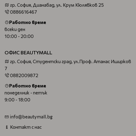
гр. София, Дианабад, ул. Крум Кюлявков 25
0886616467
Работно време
всеки ден
10:00 - 20:00
ОФИС BEAUTYMALL
гр. София, Студентски град, ул.Проф. Атанас Иширков
7
0882009872
Работно време
понеделник - петък
9:00 - 18:00
info@beautymall.bg
Контакт с нас