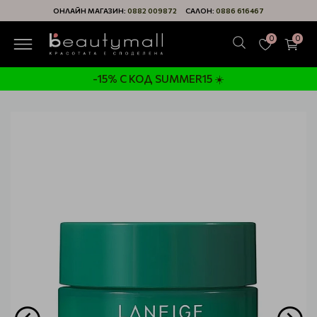
ОНЛАЙН МАГАЗИН:
0882 009872
САЛОН:
0886 616467
0
0
-15% С КОД SUMMER15 ☀️