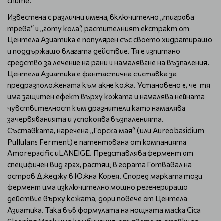
спите.
Известена с различни имена, включително „тигрова
трева“ и „готу кола“, растителният екстракт от
Центела Азиатика е популярен със своето хидратиращо
и поддържащо влагата действие. Тя е изпитано
средство за лечение на рани и намаляване на възпаления.
Центела Азиатика е фантастична съставка за
предразположената към акне кожа. Установено е, че тя
има защитен ефект върху кожата и намалява нейната
чувствителност към дразнители като намалява
зачервяванията и успокоява възпаленията.
Съставката, наречена „Горска мая“ (или Aureobasidium
Pullulans Ferment) е патентована от компанията
Amorepacific иLANEIGE. Представлява фермент от
специфичен вид грах, растящ в гората Готвавал на
остров Джеджу в Южна Корея. Според марката този
фермент има изключително мощно регенериращо
действие върху кожата, дори повече от Центела
Азиатика. Така във формулата на нощната маска Cica