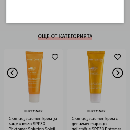
Този продукт няма отзиви.
НАПИШЕТЕ ОТЗИВ
ОЩЕ ОТ КАТЕГОРИЯТА
PHYTOMER
PHYTOMER
Слънцезащитен крем за
Слънцезащитен крем с
лице и тяло SPF30
депигментиращо
Phytomer Solution Soleil
действие SPF30 Phtomer