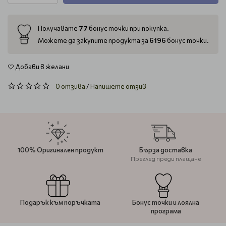
77
Получавате
бонус точки при покупка.
6196
Можете да закупите продукта за
бонус точки.
Добави в желани
0 отзива
/
Напишете отзив
100% Оригинален продукт
Бърза доставка
Преглед преди плащане
Подарък към поръчката
Бонус точки и лоялна
програма