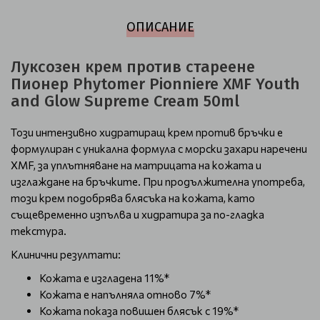
ОПИСАНИЕ
Луксозен крем против стареене
Пионер Phytomer Pionniere XMF Youth
and Glow Supreme Cream 50ml
Този интензивно хидратиращ крем против бръчки е
формулиран с уникална формула с морски захари наречени
XMF, за уплътняване на матрицата на кожата и
изглаждане на бръчките. При продължителна употреба,
този крем подобрява блясъка на кожата, като
същевременно изпълва и хидратира за по-гладка
текстура.
Клинични резултати:
Кожата е изгладена 11%*
Кожата е напълняла отново 7%*
Кожата показа повишен блясък с 19%*