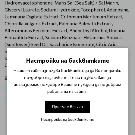
Hydroxyacetophenone, Maris Sal (Sea Salt) / Sel Marin,
Glyceryl Laurate, Sodium Hydroxide, Tocopherol, Adenosine,
Laminaria Digitata Extract, Crithmum Maritimum Extract,
Chlorella Vulgaris Extract, Palmaria Palmata Extract,
Alteromonas Ferment Extract, Phenethyl Alcohol, Undaria
Pinnatifida Extract, Sodium Benzoate, Helianthus Annuus
(Sunflower) Seed Oil, Saccharide Isomerate, Citric Acid,
Sodium Citrate, Citronellol, Limonene, Alpha-Isomethyl
Ionone, Geraniol, Ci 77491 (Iron Oxides), Ci 77492 (Iron
Настройки на бисквитките
Oxides).
Нашият сайт използва бисквитки, за да Ви предложи
по-добро пазаруване. Те ни позволяват да
Виж продукти от категория:
анализираме по-добре Вашите нужди и да подобрим
Лице
Против бръчки / Anti-Age
Дневен крем
работата на сайта.
Против бръчки
Анти-ейдж Phytomer
Приемам всички
Настройки на бисквитките
ОТЗИВИ (0)