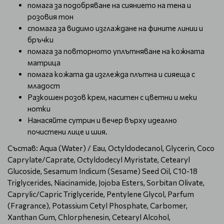
помага за подобряване на сиянието на тена и
розовия тон
спомага за видимо изглаждане на фините линии и
бръчки
помага за повторното уплътняване на кожната
матрица
помага кожата да изглежда плътна и сияеща с
младост
Разкошен розов крем, наситен с цветни и меки
нотки
Нанасяйте сутрин и вечер върху идеално
почистени лице и шия.
Състав: Aqua (Water) / Eau, Octyldodecanol, Glycerin, Coco
Caprylate/Caprate, Octyldodecyl Myristate, Cetearyl
Glucoside, Sesamum Indicum (Sesame) Seed Oil, C10-18
Triglycerides, Niacinamide, Jojoba Esters, Sorbitan Olivate,
Caprylic/Capric Triglyceride, Pentylene Glycol, Parfum
(Fragrance), Potassium Cetyl Phosphate, Carbomer,
Xanthan Gum, Chlorphenesin, Cetearyl Alcohol,