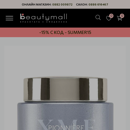
ОНЛАЙН МАГАЗИН:
0882 009872
САЛОН:
0886 616467
0
0
-15% С КОД - SUMMER15