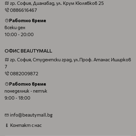
гр. София, Дианабад, ул. Крум Кюлявков 25
0886616467
Работно време
всеки ден
10:00 - 20:00
ОФИС BEAUTYMALL
гр. София, Студентски град, ул.Проф. Атанас Иширков
7
0882009872
Работно време
понеделник - петък
9:00 - 18:00
info@beautymall.bg
Контакт с нас