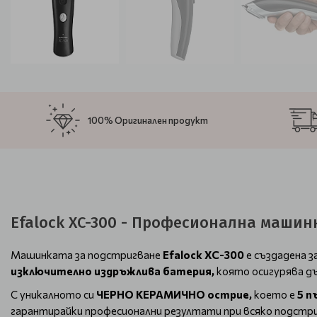
100% Оригинален продукт
Efalock XC-300 - Професионална машин
Машинката за подстригване
Efalock XC-300
е създадена з
изключително издръжлива батерия,
която осигурява дъ
С уникалното си
ЧЕРНО КЕРАМИЧНО острие,
което е
5 п
гарантирайки професионални резултати при всяко подст