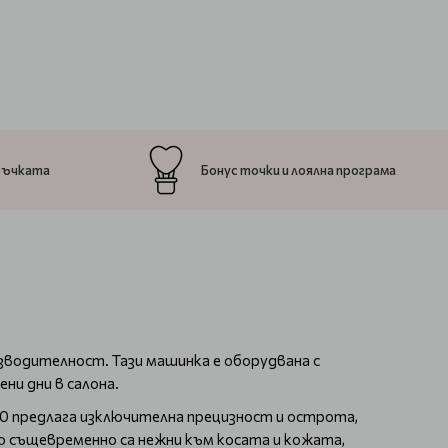
ръчката
Бонус точки и лоялна програма
зводителност. Тази машинка е оборудвана с
ни дни в салона.
300 предлага изключителна прецизност и острота,
 същевременно са нежни към косата и кожата,