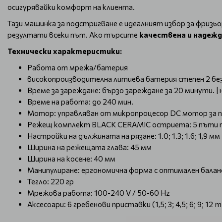
осигурявайки комфорт на клиента.
Тази машинка за подстригване е идеалният избор за фризь
резултати всеки път. Ако търсите
качествена и надежд
Технически характеристики:
Работа от мрежа/батерия
високопроизводителна литиева батерия степен 2 бе
Време за зареждане: бързо зареждане за 20 минути. | 
Време на работа: до 240 мин.
Мотор: управляван от микропроцесор DC мотор за п
Режещ комплект BLACK CERAMIC остриета: 5 пъти по
Настройки на дължината на рязане: 1.0; 1.3; 1.6; 1,9 мм
Ширина на режещата глава: 45 мм
Ширина на косене: 40 мм
Манипулиране: ергономична форма с оптимален баланс
Тегло: 220 гр
Мрежова работа: 100-240 V / 50-60 Hz
Аксесоари: 6 гребенови приставки (1,5; 3; 4,5; 6; 9; 1