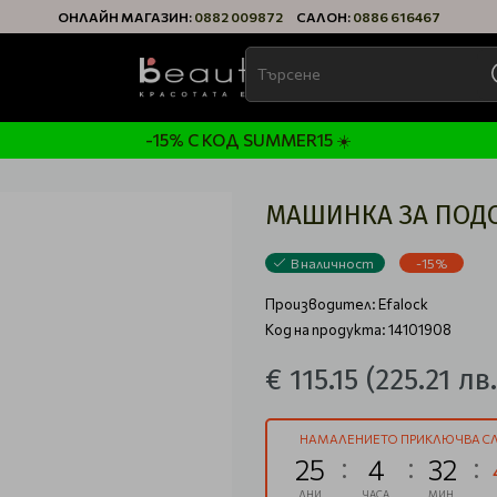
ОНЛАЙН МАГАЗИН:
0882 009872
САЛОН:
0886 616467
-15% С КОД SUMMER15 ☀️
МАШИНКА ЗА ПОДСТ
В наличност
-15%
Производител:
Efalock
Код на продукта: 14101908
€ 115.15
(225.21 лв.
НАМАЛЕНИЕТО ПРИКЛЮЧВА СЛ
25
4
32
ДНИ
ЧАСА
МИН.