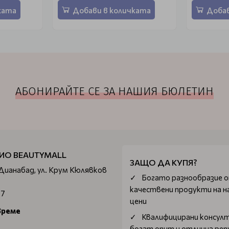
ката
Добави в количката
Добав
АБОНИРАЙТЕ СЕ ЗА НАШИЯ БЮЛЕТИН
ИО BEAUTYMALL
ЗАЩО ДА КУПЯ?
 Дианабад, ул. Крум Кюлявков
Богатo разнообразие 
качествени продукти на н
67
цени
време
Квалифицирани консул
богат опит и отлична ре