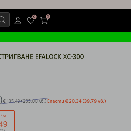
0
0
РИГВАНЕ EFALOCK XC-300
)
Спести
€ 20.34
(39.79 лв.)
€ 135.49
(265.00 лв.)
ЕД:
48
СЕК.