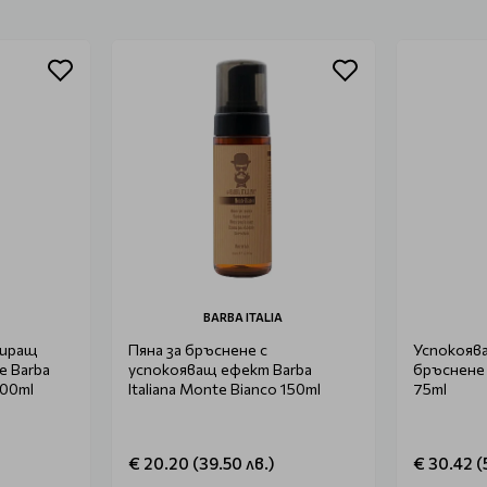
BARBA ITALIA
тиращ
Пяна за бръснене с
Успокоява
е Barba
успокояващ ефект Barba
бръснене B
100ml
Italiana Monte Bianco 150ml
75ml
€ 20.20 (39.50 лв.)
€ 30.42 (