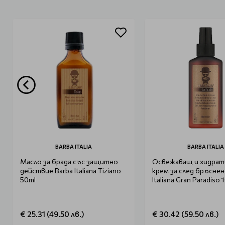
BARBA ITALIA
BARBA ITALIA
Масло за брада със защитно
Освежаващ и хидра
действие Barba Italiana Tiziano
крем за след бръснен
50ml
Italiana Gran Paradiso 
€ 25.31 (49.50 лв.)
€ 30.42 (59.50 лв.)