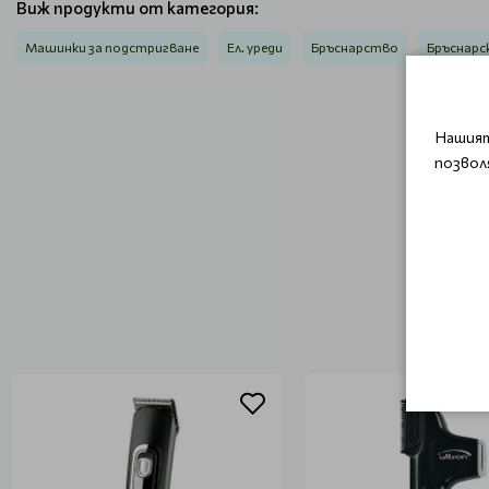
Виж продукти от категория:
Машинки за подстригване
Ел. уреди
Бръснарство
Бръснарс
Нашият
позвол