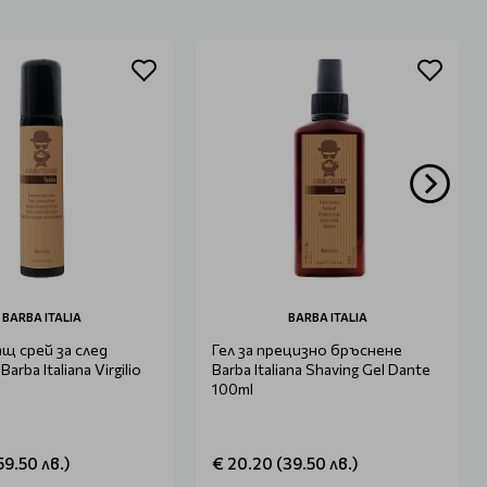
BARBA ITALIA
BARBA ITALIA
щ срей за след
Гел за прецизно бръснене
arba Italiana Virgilio
Barba Italiana Shaving Gel Dante
100ml
59.50 лв.)
€ 20.20 (39.50 лв.)