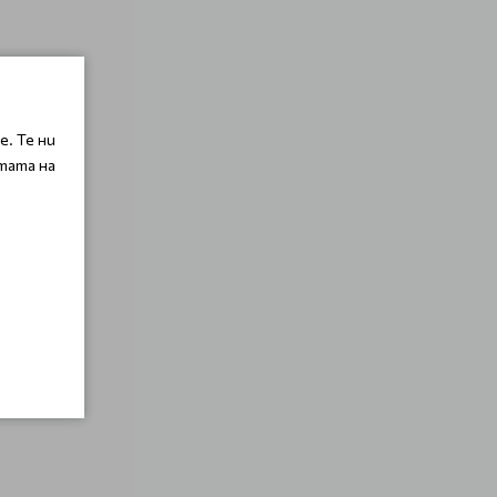
. Те ни
тата на