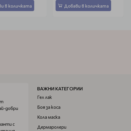
и в количката
Добави в количката
ВАЖНИ КАТЕГОРИИ
Гел лак
от
Боя за коса
ай-добри
Кола маска
танти с
Дермаролери
путация