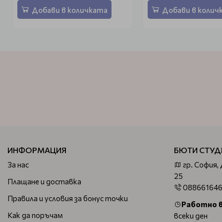
Добави в количката
Добави в колич
ИНФОРМАЦИЯ
БЮТИ СТУД
За нас
гр. София,
25
Плащане и доставка
08866164
Правила и условия за бонус точки
Работно 
Как да поръчам
всеки ден