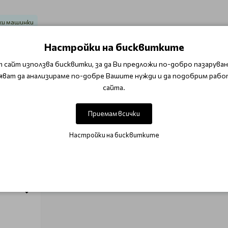
ки машинки
Настройки на бисквитките
ОТЗИВИ (0)
 сайт използва бисквитки, за да Ви предложи по-добро пазаруване
яват да анализираме по-добре Вашите нужди и да подобрим рабо
Този продукт няма отзиви.
сайта.
НАПИШЕТЕ ОТЗИВ
Приемам всички
Настройки на бисквитките
МОЖЕ ДА ХАРЕСАТЕ ОЩЕ