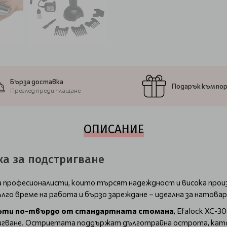
Бърза доставка
Подарък към по
Преглед преди плащане
ОПИСАНИЕ
ка за подстригване
а професионалисти, които търсят надеждност и висока прои
лго време на работа и бързо зареждане – идеална за натоваре
ъти по-твърдо от стандартната стомана
, Efalock XC-
ригване. Остриетата поддържат дълготрайна острота, като