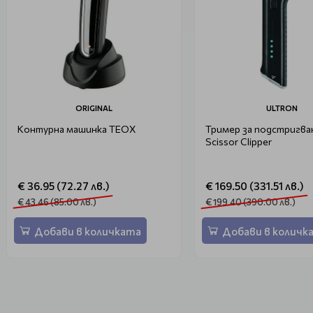
ORIGINAL
ULTRON
Контурна машинка TEOX
Тример за подстригван
Scissor Clipper
€ 36.95 (72.27 лв.)
€ 169.50 (331.51 лв.)
€ 43.46 (85.00 лв.)
€ 199.40 (390.00 лв.)
Добави в количката
Добави в количк