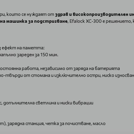
ори, които се нуждаят от
здрав и високопроизводителен и
на машинка за подстригване
, Efalock XC-300 е решението,
з ефект на паметта:
напълно зареден за 150 мин.
остоянна работа, независимо от заряда на батерията
-твърди от стомана и изключително остри, ниско износван
, допълнителна светлина и ниски вибрации
2 mm), зарядна станция, четка за почистване, масло