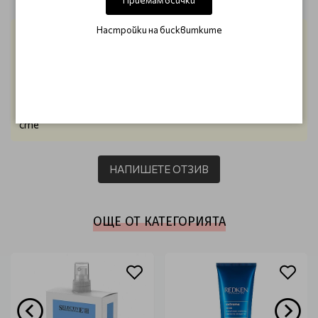
Настройки на бисквитките
maiii4eto@abv.bg
26/06/2026
Зелената маска е уникална направо останах
изненадана от ефекта препоръчвам с две ръце .И
много благодаря за бързата доставка страхотни
сте
НАПИШЕТЕ ОТЗИВ
ОЩЕ ОТ КАТЕГОРИЯТА