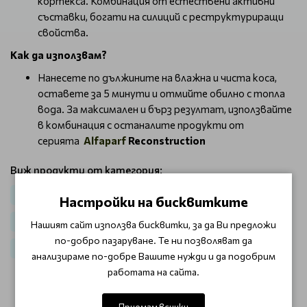
кортекса. Комбинация от естествени активни
съставки, богати на силиций с реструктуриращи
свойства.
Как да използвам?
Нанесете по дължините на влажна и чиста коса,
оставете за 5 минути и отмийте обилно с топла
вода. За максимален и бърз резултат, използвайте
в комбинация с останалите продукти от
серията
Alfaparf
Reconstruction
Виж продукти от категория:
Коса
За възстановяване Alfaparf Reconstruction
Настройки на бисквитките
Маски за коса
За възстановяване и подхранване
Нашият сайт използва бисквитки, за да Ви предложи
по-добро пазаруване. Те ни позволяват да
Маски за изтощена коса
анализираме по-добре Вашите нужди и да подобрим
работата на сайта.
ОТЗИВИ (1)
Приемам всички