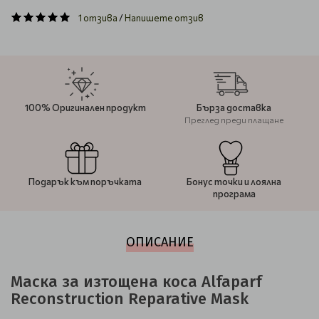
1 отзива
/
Напишете отзив
100% Оригинален продукт
Бърза доставка
Преглед преди плащане
Подарък към поръчката
Бонус точки и лоялна
програма
ОПИСАНИЕ
Маска за изтощена коса Alfaparf
Reconstruction Reparative Mask