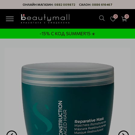
ОНЛАЙН МАГАЗИН:
0882 009872
САЛОН:
0886 616467
0
0
-15% С КОД SUMMER15 ☀️