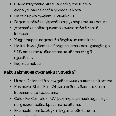
Силно възстановяваща маска, специално
формулиран за слаба, увредена коса.
На съдържа сулфати и силикони
Възстановява и укрепва структурата на косъма
Доставя необходимото количество влага в
косъма
Хидратира и подхранва безжизнената коса
Нежен към цвета на боядисаната коса - запазва до
91% от интензивността на цвета след 9
измивания
Без жестокост
Какви активни съставки съдържа?
Urban Defense Pro, създава пълна защита на косата
Комплекс Shine Fix - 24 часа осветяваща сила от
корените до краищата.
Color Fix Complex - UV филтър и антиоксидант за
по-дълготрайна красота на цвета.
Екстракт от бамбук + възстановяване на