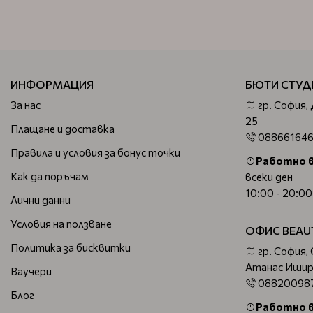
ИНФОРМАЦИЯ
БЮТИ СТУД
За нас
гр. София,
25
Плащане и доставка
08866164
Правила и условия за бонус точки
Работно 
Как да поръчам
всеки ден
10:00 - 20:00
Лични данни
Условия на ползване
ОФИС BEAU
Политика за бисквитки
гр. София,
Атанас Ишир
Ваучери
08820098
Блог
Работно 