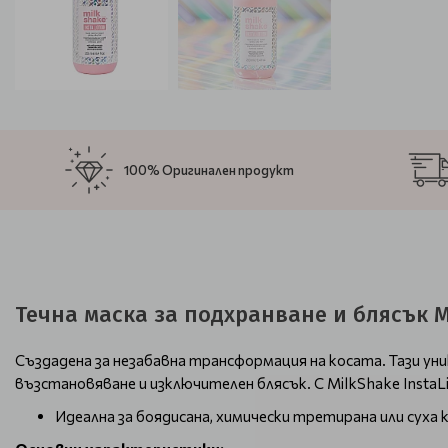
100% Оригинален продукт
Течна маска за подхранване и блясък Mi
Създадена за незабавна трансформация на косата. Тази у
възстановяване и изключителен блясък. С MilkShake InstaLi
Идеална за боядисана, химически третирана или суха 