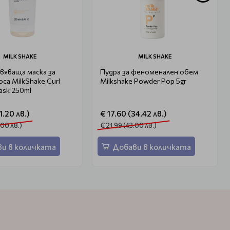
MILK SHAKE
MILK SHAKE
вяваща маска за
Пудра за феноменален обем
оса MilkShake Curl
Milkshake Powder Pop 5gr
ask 250ml
1.20 лв.)
€ 17.60 (34.42 лв.)
.00 лв.)
€ 21.99 (43.00 лв.)
и в количката
Добави в количката