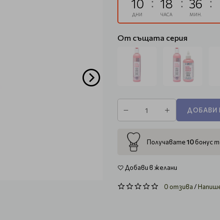
10
18
36
ДНИ
ЧАСА
МИН.
От същата серия
ДОБАВИ 
10
Получавате
бонус т
Добави в желани
0 отзива
/
Напиш