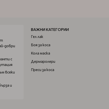
ВАЖНИ КАТЕГОРИИ
Гел лак
от
Боя за коса
ай-добри
Кола маска
танти с
Дермаролери
путация
Преси за коса
ъм всеки
бърза и