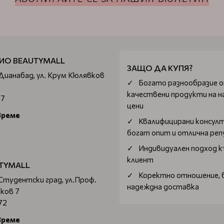
ИО BEAUTYMALL
ЗАЩО ДА КУПЯ?
 Дианабад, ул. Крум Кюлявков
Богатo разнообразие 
качествени продукти на н
67
цени
време
Квалифицирани консул
богат опит и отлична ре
Индивидуален подход к
клиент
TYMALL
Коректно отношение, 
 Студентски град, ул.Проф.
надеждна доставка
ков 7
72
време