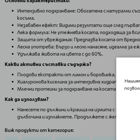
Основни характеристики:
Интензивно подхранване: Обогатена с натурални със
косъма.
Незабавен ефект: Видими резултати още след първат
Лека формула: Не утежнява косата, подходяща за вси
Защита от увреждания: Предпазва косата от вредно
Лесна употреба: Бързо и лесно нанасяне, идеална за 
Удължава живота на цвета с до 60%.
Какви активни съставки съдържа?
Плодови екстракти от лимон и боровинка, които дос
Нашият
Хиалуронова киселина за интензивна хидратация
позвол
Млечни протеини за подхранване на косата
Как да използвам?
Нанесете по дължини и краища на измита с INSTA.LIGH
дълбочина и изплакнете. Продължете с желания стайл
Виж продукти от категория: