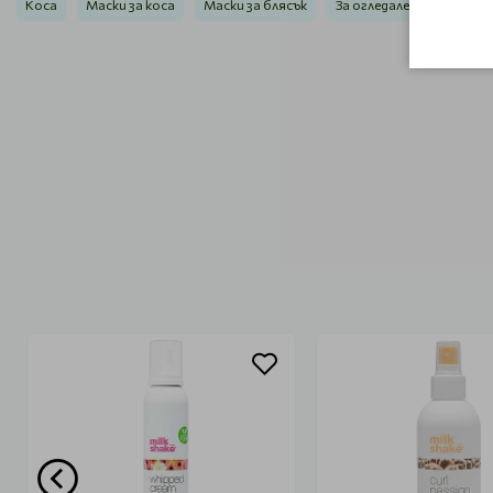
Коса
Маски за коса
Маски за блясък
За огледален блясък Milk