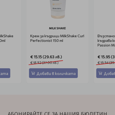
MILK SHAKE
ilkShake
Крем за къдрици MilkShake Curl
Възстано
00ml
Perfectionist 150 ml
къдрава к
Passion M
€ 15.15 (29.63 лв.)
€ 15.95 (3
€ 18.92 (37.00 лв.)
€ 19.94 (39
ката
Добави в количката
Добав
АБОНИРАЙТЕ СЕ ЗА НАШИЯ БЮЛЕТИН