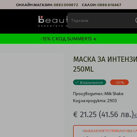
ОНЛАЙН МАГАЗИН:
0882 009872
САЛОН:
0886 616467
-15% С КОД SUMMER15 ☀️
МАСКА ЗА ИНТЕНЗИ
250ML
В наличност
-20%
Производител:
Milk Shake
Код на продукта: 2903
€ 21.25
(41.56 лв.)
€
НАМАЛЕНИЕТО ПРИКЛЮЧВА СЛ