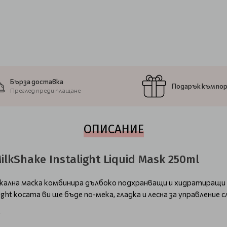
Бърза доставка
Подарък към по
Преглед преди плащане
ОПИСАНИЕ
lkShake Instalight Liquid Mask 250ml
никална маска комбинира дълбоко подхранващи и хидратиращи
ght косата ви ще бъде по-мека, гладка и лесна за управление 
к