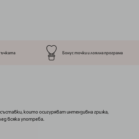
ръчката
Бонус точки и лоялна програма
 съставки, които осигуряват интензивна грижа,
след всяка употреба.