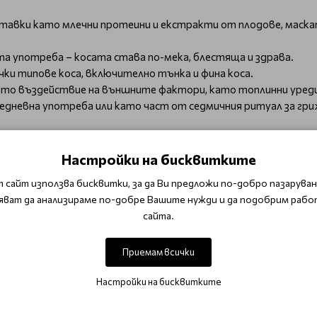
тавки като млечни протеини и екстракти от плодове, маска
а употреба – косата става по-мека, блестяща и здрава.
чки типове коса, включително тънка и фина коса.
то въздействие на външните фактори, като топлинни уреди
ежедневна употреба или като част от седмичния ритуал за гри
Настройки на бисквитките
тавят витамини и минерали за подсилване на косата
 сайт използва бисквитки, за да Ви предложи по-добро пазаруване
яват да анализираме по-добре Вашите нужди и да подобрим рабо
сайта.
T SHAMPOO и подсушена с кърпа коса. Разрешете, осучете кич
Приемам всички
инг. За най-добър резултат - продължете с кондиционер без
Настройки на бисквитките