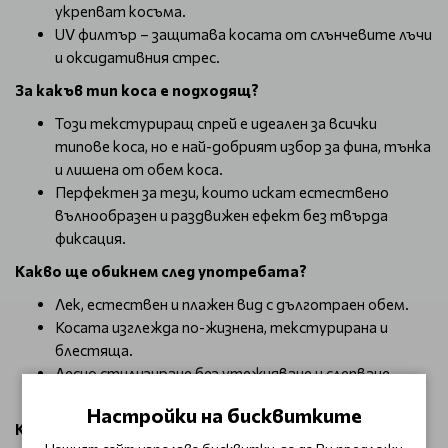
укрепват косъма.
UV филтър – защитава косата от слънчевите лъчи
и оксидативния стрес.
За какъв тип коса е подходящ?
Този текстуриращ спрей е идеален за всички
типове коса, но е най-добрият избор за фина, тънка
и лишена от обем коса.
Перфектен за тези, които искат естествено
вълнообразен и раздвижен ефект без твърда
фиксация.
Какво ще обикнем след употребата?
Лек, естествен и плажен вид с дълготраен обем.
Косата изглежда по-жизнена, текстурирана и
блестяща.
Лесно стилизиране без утежняване и слепване.
Хидратация и защита срещу външни агресии.
Настройки на бисквитките
Как да използвам?