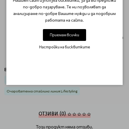
Нашият сайт използва бисквитки, за да Ви предложи
Разклатете добре преди употреба.
по-добро пазаруване. Те ни позволяват да
Напръскайте върху влажна коса и оставете да
анализираме по-добре Вашите нужди и да подобрим
изсъхне естествено за небрежен, разрошен ефект.
работата на сайта.
За по-дефиниран стил, изсушете с дифузер или
четка и сешоар.
Приемам всички
Напръскайте върху суха коса и оформете с ръце за
допълнителен обем и текстура.
Настройки на бисквитките
Комбинирайте с други продукти от серията
MilkShake Lifestyling
за оптимални резултати.
Виж продукти от категория:
Коса
Стилизация и блясък
Стилизанти за обем
Очарователна стайлинг линия Lifestyling
ОТЗИВИ (0)
Този продукт няма отзиви.