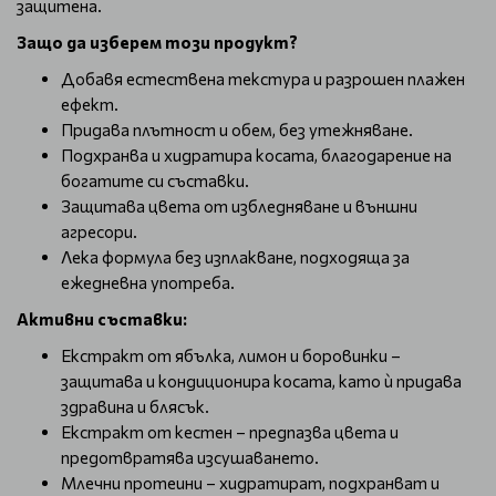
защитена.
Защо да изберем този продукт?
Добавя естествена текстура и разрошен плажен
ефект.
Придава плътност и обем, без утежняване.
Подхранва и хидратира косата, благодарение на
богатите си съставки.
Защитава цвета от избледняване и външни
агресори.
Лека формула без изплакване, подходяща за
ежедневна употреба.
Активни съставки:
Екстракт от ябълка, лимон и боровинки –
защитава и кондиционира косата, като ѝ придава
здравина и блясък.
Екстракт от кестен – предпазва цвета и
предотвратява изсушаването.
Млечни протеини – хидратират, подхранват и