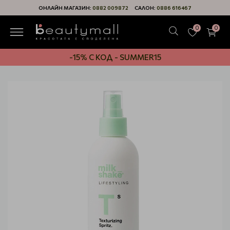
ОНЛАЙН МАГАЗИН:
0882 009872
САЛОН:
0886 616467
0
0
-15% С КОД - SUMMER15