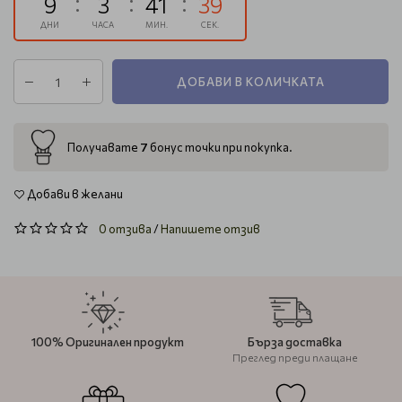
9
3
41
38
ДНИ
ЧАСА
МИН.
СЕК.
ДОБАВИ В КОЛИЧКАТА
7
Получавате
бонус точки при покупка.
Добави в желани
0 отзива
/
Напишете отзив
100% Оригинален продукт
Бърза доставка
Преглед преди плащане