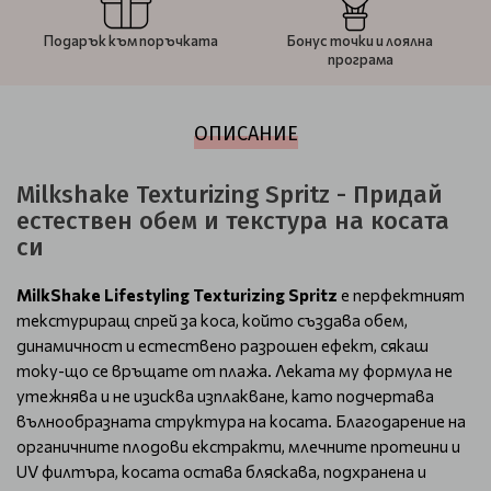
Подарък към поръчката
Бонус точки и лоялна
програма
ОПИСАНИЕ
Milkshake Texturizing Spritz - Придай
естествен обем и текстура на косата
си
MilkShake Lifestyling Texturizing Spritz
е перфектният
текстуриращ спрей за коса, който създава обем,
динамичност и естествено разрошен ефект, сякаш
току-що се връщате от плажа. Леката му формула не
утежнява и не изисква изплакване, като подчертава
вълнообразната структура на косата. Благодарение на
органичните плодови екстракти, млечните протеини и
UV филтъра, косата остава бляскава, подхранена и