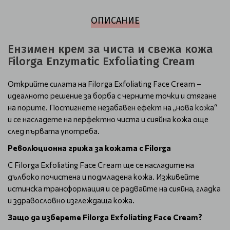
ОПИСАНИЕ
Ензимен крем за чиста и свежа кожа
Filorga Enzymatic Exfoliating Cream
Открийте силата на Filorga Exfoliating Face Cream –
идеалното решение за борба с черните точки и стягане
на порите. Постигнете незабавен ефект на „нова кожа“
и се насладете на перфектно чиста и сияйна кожа още
след първата употреба.
Революционна грижа за кожата с Filorga
С Filorga Exfoliating Face Cream ще се насладите на
дълбоко почистена и подмладена кожа. Изживейте
истинска трансформация и се радвайте на сияйна, гладка
и здравословно изглеждаща кожа.
Защо да изберете Filorga Exfoliating Face Cream?