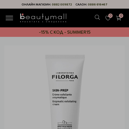
ОНЛАЙН МАГАЗИН:
0882 009872
САЛОН:
0886 616467
0
0
-15% С КОД - SUMMER15