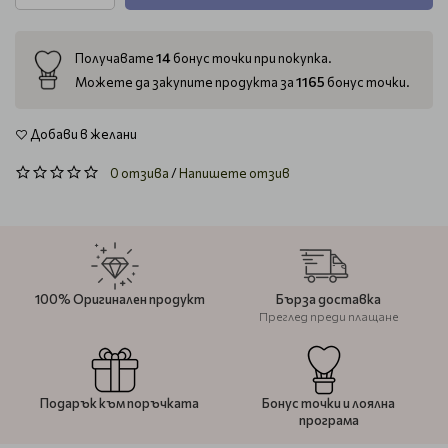
14
Получавате
бонус точки при покупка.
1165
Можете да закупите продукта за
бонус точки.
Добави в желани
0 отзива
/
Напишете отзив
100% Оригинален продукт
Бърза доставка
Преглед преди плащане
Подарък към поръчката
Бонус точки и лоялна
програма