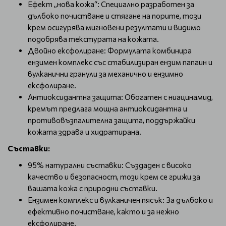
Ефект „нова кожа“: Специално разработен за
дълбоко почистване и стягане на порите, този
крем осигурява мигновени резултати и видимо
подобрява текстурата на кожата.
Двойно ексфолиране: Формулата комбинира
ензимен комплекс със стабилизиран ензим папаин и
вулканични гранули за механично и ензимно
ексфолиране.
Антиоксидантна защита: Обогатен с ниацинамид,
кремът предлага мощна антиоксидантна и
противовъзпалителна защита, поддържайки
кожата здрава и хидратирана.
Съставки:
95% натурални съставки: Създаден с високо
качество и безопасност, този крем се грижи за
вашата кожа с природни съставки.
Ензимен комплекс и вулканичен пясък: За дълбоко и
ефективно почистване, както и за нежно
ексфолиране.