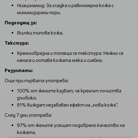
Ниацинамид: За гладка и равномерна кожа с
минимизирани пори.
Подходящ за:
Всички типове кожа.
Текстура:
Кремообразна и топяща се текстура: Нежно се
нанася и оставя кожата мека и сияйна.
Резултати:
Още при първата употреба:
100% от жените казват, че кремът почиства
дълбоко.
91% виждат незабавен ефект на „нова кожа“.
След 7 дни употреба:
97% от жените усещат подобрено качество на
кожата.