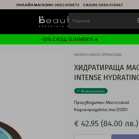
ОНЛАЙН МАГАЗИН:
0882 009872
САЛОН:
0886 616467
-15% С КОД SUMMER15 ☀️
MOROCCANOIL ПРОМОЦИИ
ХИДРАТИРАЩА МАС
INTENSE HYDRATIN
В наличност
Производител:
Moroccanoil
Код на продукта: mor20351
€ 42.95
(84.00 лв.)