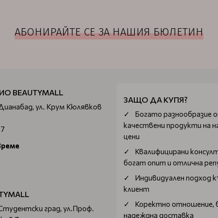
АБОНИРАЙТЕ СЕ ЗА НАШИЯ БЮЛЕТИН
ИО BEAUTYMALL
ЗАЩО ДА КУПЯ?
 Дианабад, ул. Крум Кюлявков
Богатo разнообразие 
качествени продукти на н
67
цени
време
Квалифицирани консул
богат опит и отлична ре
Индивидуален подход к
клиент
TYMALL
Коректно отношение, 
 Студентски град, ул.Проф.
надеждна доставка