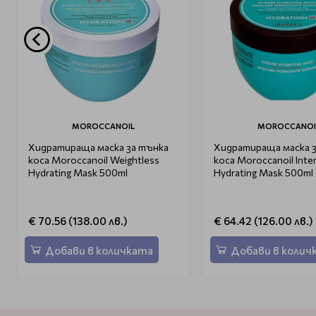
MOROCCANOIL
MOROCCANOI
Хидратираща маска за тънка
Хидратираща маска з
коса Moroccanoil Weightless
коса Moroccanoil Intense
Hydrating Mask 500ml
Hydrating Mask 500ml
€ 70.56 (138.00 лв.)
€ 64.42 (126.00 лв.)
Добави в количката
Добави в колич