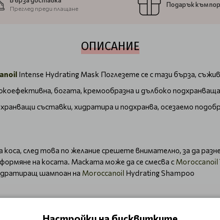
Бърза доставка
Подарък към по
Преглед преди плащане
ОПИСАНИЕ
anoil
Intense Hydrating Mask Поглезете се с тази бърза, съжи
исокоефективна, богата, кремообразна и дълбоко подхранваща 
дхранващи съставки, хидратира и подхранва, осезаемо подоб
 коса, след това по желание срешете внимателно, за да раз
ормяне на косата. Маската може да се смесва с
Moroccanoil
Хидратиращ шампоан на
Moroccanoil
Hydrating Shampoo
ting Moroccanoil
Moroccanoil Промоции
Настройки на бисквитките