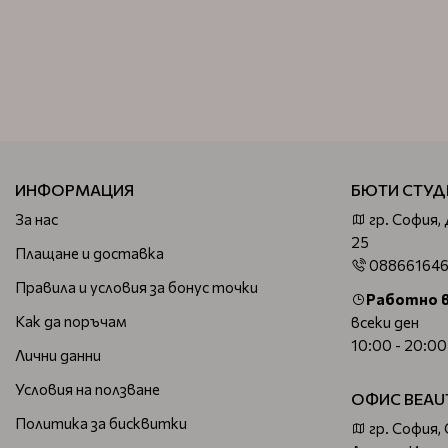
ИНФОРМАЦИЯ
БЮТИ СТУД
За нас
гр. София,
25
Плащане и доставка
08866164
Правила и условия за бонус точки
Работно 
Как да поръчам
всеки ден
10:00 - 20:00
Лични данни
Условия на ползване
ОФИС BEAU
Политика за бисквитки
гр. София,