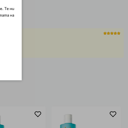
. Те ни
тата на