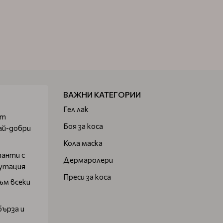
ВАЖНИ КАТЕГОРИИ
Гел лак
от
Боя за коса
ай-добри
Кола маска
танти с
Дермаролери
путация
Преси за коса
ъм всеки
бърза и