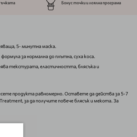
ръчката
Бонус точки и лоялна програма
вяваща, 5- минутна маска.
формула за нормална до плътна, суха коса.
рява текстурата, еластичността, блясъка и
несете продукта равномерно. Оставете да действа за 5-7
Treatment, за да получите повече блясък и мекота. За