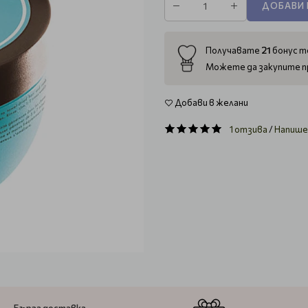
ДОБАВИ 
21
Получавате
бонус то
Можете да закупите п
Добави в желани
1 отзива
/
Напише