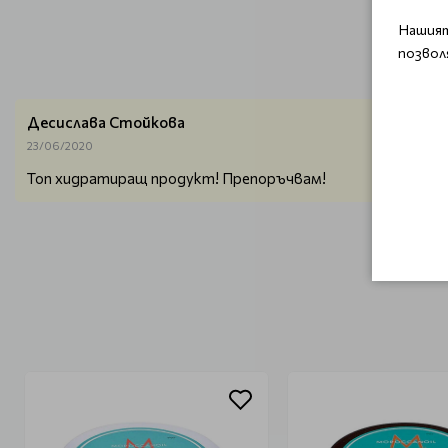
Нашият
позвол
Десислава Стойкова
23/06/2020
Топ хидратиращ продукт! Препоръчвам!