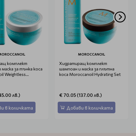
MOROCCANOIL
MOROCCANOIL
ащ комплект
Хидратиращ комплект
 маска за тънка коса
шампоан и маска за плътна
il Weightless
коса Moroccanoil Hydrating Set
45.00 лв.)
€ 70.05 (137.00 лв.)
и в количката
Добави в количката