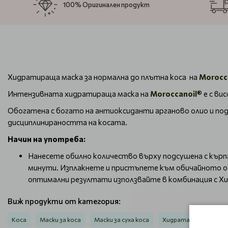
100% Оригинален продукт
Хидратираща маска за нормална до плътна коса на
Morocc
Интензивната хидратираща маска на
Moroccanoil
® е с в
Обогатена с богато на антиоксиданти арганово олио и по
дисциплинираността на косата.
Начин на употреба:
Нанесете обилно количество върху подсушена с кърпа
минути. Изплакнете и пристъпете към обичайното оф
оптимални резултати използвайте в комбинация с 
Виж продукти от категория:
Коса
Маски за коса
Маски за суха коса
Хидратация - Hydrata