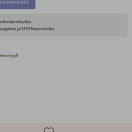
В КОЛИЧКАТА
чки при покупка.
1717
родукта за
бонус точки.
те отзив