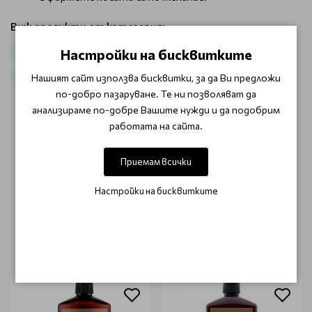
Виж продукти от категория:
Настройки на бисквитките
Коса
Стилизация и блясък
За мъже
Вакса за коса
Нашият сайт използва бисквитки, за да Ви предложи
Стилизанти
Бръснарство
Грижа и стилизиране за коса
по-добро пазаруване. Те ни позволяват да
анализираме по-добре Вашите нужди и да подобрим
работата на сайта.
ОТЗИВИ (0)
Приемам всички
Този продукт няма отзиви.
Настройки на бисквитките
НАПИШЕТЕ ОТЗИВ
ОЩЕ ОТ КАТЕГОРИЯТА