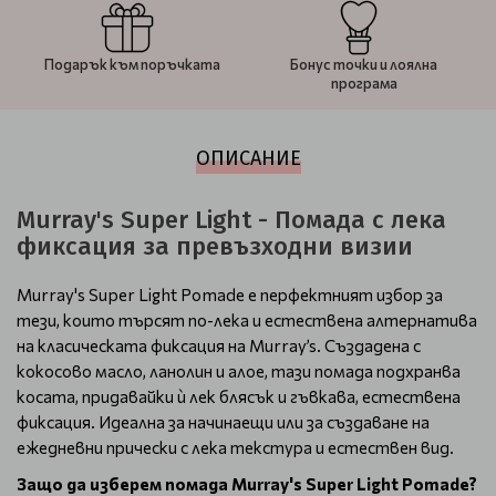
Подарък към поръчката
Бонус точки и лоялна
програма
ОПИСАНИЕ
Murray's Super Light - Помада с лека
фиксация за превъзходни визии
Murray's Super Light Pomade е перфектният избор за
тези, които търсят по-лека и естествена алтернатива
на класическата фиксация на Murray’s. Създадена с
кокосово масло, ланолин и алое, тази помада подхранва
косата, придавайки ѝ лек блясък и гъвкава, естествена
фиксация. Идеална за начинаещи или за създаване на
ежедневни прически с лека текстура и естествен вид.
Защо да изберем помада Murray's Super Light Pomade?