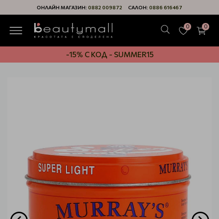
ОНЛАЙН МАГАЗИН:
0882 009872
САЛОН:
0886 616467
0
0
-15% С КОД - SUMMER15