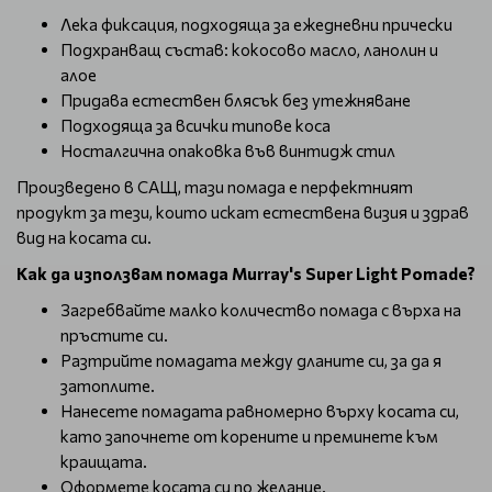
Лека фиксация, подходяща за ежедневни прически
Подхранващ състав: кокосово масло, ланолин и
алое
Придава естествен блясък без утежняване
Подходяща за всички типове коса
Носталгична опаковка във винтидж стил
Произведено в САЩ, тази помада е перфектният
продукт за тези, които искат естествена визия и здрав
вид на косата си.
Как да използвам помада
Murray's Super Light Pomade?
Загребвайте малко количество помада с върха на
пръстите си.
Разтрийте помадата между дланите си, за да я
затоплите.
Нанесете помадата равномерно върху косата си,
като започнете от корените и преминете към
краищата.
Оформете косата си по желание.