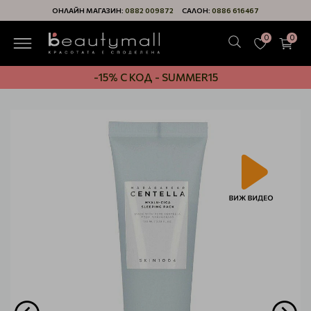
ОНЛАЙН МАГАЗИН:
0882 009872
САЛОН:
0886 616467
0
0
-15% С КОД - SUMMER15