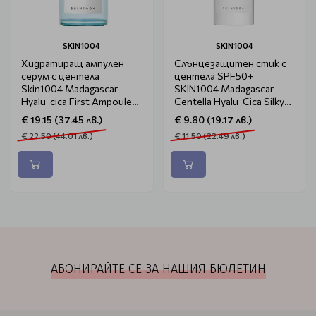
SKIN1004
SKIN1004
Хидратиращ ампулен
Слънцезащитен стик с
серум с центела
центела SPF50+
Skin1004 Madagascar
SKIN1004 Madagascar
Hyalu-cica First Ampoule
Centella Hyalu-Cica Silky-
50ml
Fit Sun Stick 7g
€ 19.15 (37.45 лв.)
€ 9.80 (19.17 лв.)
€ 22.50 (44.01 лв.)
€ 11.50 (22.49 лв.)
АБОНИРАЙТЕ СЕ ЗА НАШИЯ БЮЛЕТИН