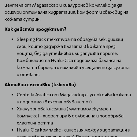
центела от Мадагаскар и хиалуронов комплекс, за да
осигури оптимална хидратация, комфорт и свеж вид на
кожата сутрин.
Как действа продуктът?
Sleeping Pack текстурата образува лек, дишащ
слой, който задържа влагата в кожата през
нощта, без да утежнява или запушва порите.
Комбинацията Hyalu-Cica подпомага баланса на
кожната бариера и намалява усещането за сухота
и опъване.
Активни съставки (ключови)
Centella Asiatica от Мадагаскар - успокоява кожата
и подпомага възстановяването ѝ
Хиалуронова киселина (мултимолекулярен
комплекс) - хидратира в дълбочина и подобрява
еластичността
Hyalu-Cica комплекс - синергия между хидратация и
успокояване, типична за K-Beauty формулите