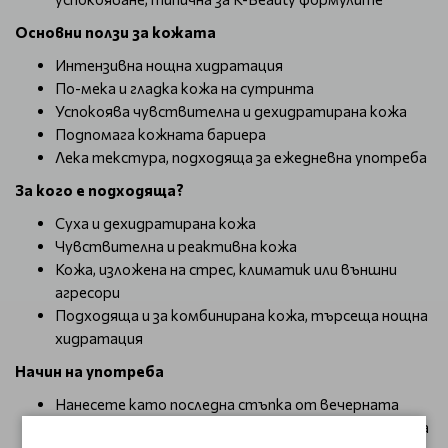
Основни ползи за кожата
Интензивна нощна хидратация
По-мека и гладка кожа на сутринта
Успокоява чувствителна и дехидратирана кожа
Подпомага кожната бариера
Лека текстура, подходяща за ежедневна употреба
За кого е подходяща?
Суха и дехидратирана кожа
Чувствителна и реактивна кожа
Кожа, изложена на стрес, климатик или външни
агресори
Подходяща и за комбинирана кожа, търсеща нощна
хидратация
Начин на употреба
Нанесете като последна стъпка от вечерната
skincare рутина. Оставете да действа през нощта