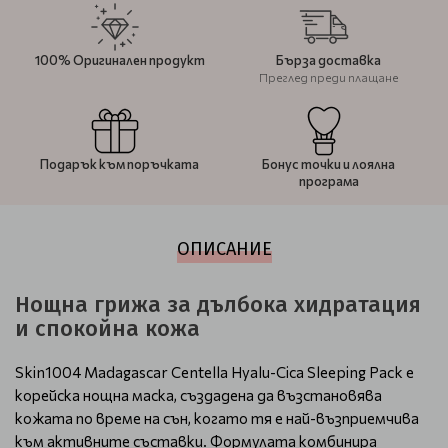
100% Оригинален продукт
Бърза доставка
Преглед преди плащане
Подарък към поръчката
Бонус точки и лоялна
програма
ОПИСАНИЕ
Нощна грижа за дълбока хидратация
и спокойна кожа
Skin1004 Madagascar Centella Hyalu-Cica Sleeping Pack е
корейска нощна маска, създадена да възстановява
кожата по време на сън, когато тя е най-възприемчива
към активните съставки. Формулата комбинира