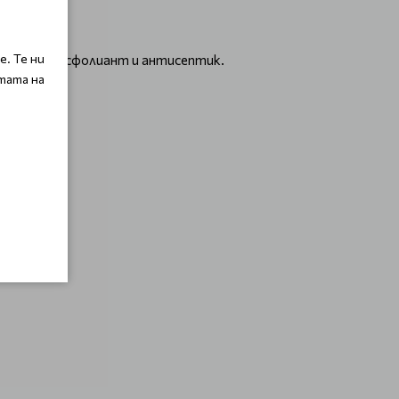
. Те ни
стествен ексфолиант и антисептик.
тата на