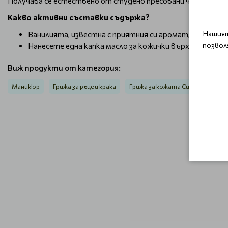
Получава се естествено от студено пресовани чисти масла
Какво активни съставки съдържа?
Нашият
Ванилията, известна с приятния си аромат, подхран
позвол
Нанесете една капка масло за кожички върху всяка к
Виж продукти от категория:
Маникюр
Грижа за ръце и крака
Грижа за кожата Cuccio