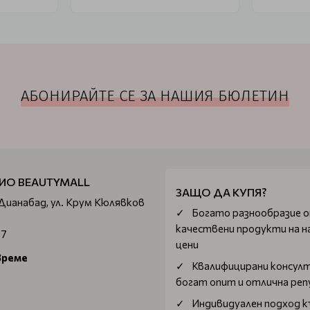
АБОНИРАЙТЕ СЕ ЗА НАШИЯ БЮЛЕТИН
ИО BEAUTYMALL
ЗАЩО ДА КУПЯ?
 Дианабад, ул. Крум Кюлявков
Богатo разнообразие 
качествени продукти на н
67
цени
време
Квалифицирани консул
богат опит и отлична ре
Индивидуален подход к