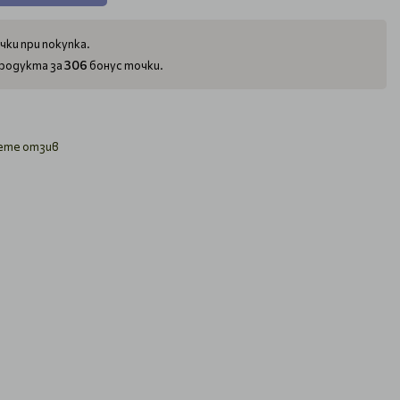
чки при покупка.
306
родукта за
бонус точки.
ете отзив