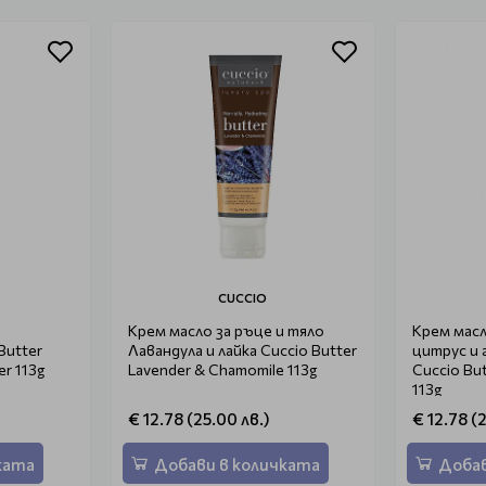
CUCCIO
Крем масло за ръце и тяло
Крем масл
Butter
Лавандула и лайка Cuccio Butter
цитрус и 
r 113g
Lavender & Chamomile 113g
Cuccio But
113g
€ 12.78 (25.00 лв.)
€ 12.78 (
ката
Добави в количката
Добав