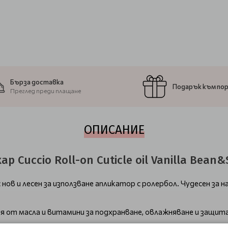
Бърза доставка
Подарък към по
Преглед преди плащане
ОПИСАНИЕ
 Cuccio Roll-on Cuticle oil Vanilla Bean&
нов и лесен за използване апликатор с ролербол. Чудесен за н
я от масла и витамини за подхранване, овлажняване и защит