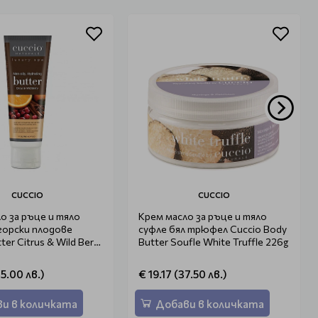
CUCCIO
CUCCIO
о за ръце и тяло
Крем масло за ръце и тяло
горски плодове
суфле бял трюфел Cuccio Body
ter Citrus & Wild Berry
Butter Soufle White Truffle 226g
25.00 лв.)
€ 19.17 (37.50 лв.)
и в количката
Добави в количката