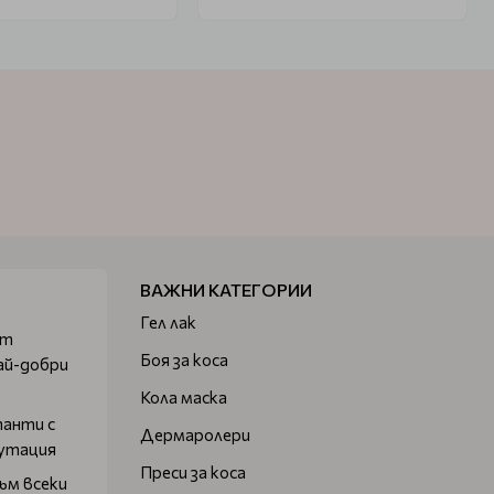
ВАЖНИ КАТЕГОРИИ
Гел лак
от
Боя за коса
ай-добри
Кола маска
танти с
Дермаролери
путация
Преси за коса
ъм всеки