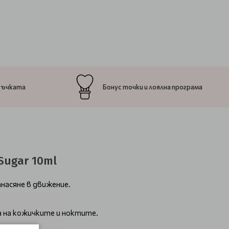
ръчката
Бонус точки и лоялна програма
Sugar 10ml
анасяне в движение.
а на кожичките и ноктите.