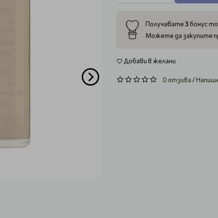
3
Получавате
бонус то
Можете да закупите п
Добави в желани
0 отзива
/
Напиш