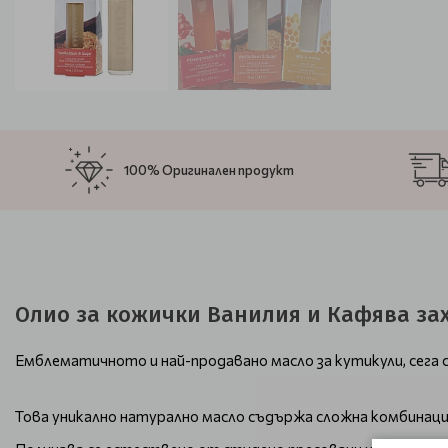
100% Оригинален продукт
Олио за кожички Ванилия и Кафява захар
Емблематичното и най-продавано масло за кутикули, сега с 
Това уникално натурално масло съдържа сложна комбинаци