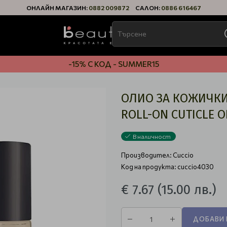
ОНЛАЙН МАГАЗИН:
0882 009872
САЛОН:
0886 616467
-15% С КОД - SUMMER15
ОЛИО ЗА КОЖИЧКИ
ROLL-ON CUTICLE 
В наличност
Производител:
Cuccio
Код на продукта: cuccio4030
€ 7.67
(15.00 лв.)
ДОБАВИ 