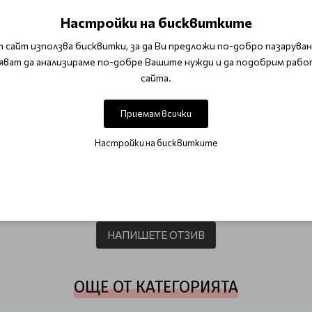
 за по-бързо усвояване.
Настройки на бисквитките
 сайт използва бисквитки, за да Ви предложи по-добро пазаруване
ва и регенерира кожата, докато кафявата захар е отличен е
яват да анализираме по-добре Вашите нужди и да подобрим рабо
утикула и масажирайте нежно.
сайта.
Приемам всички
Настройки на бисквитките
ОТЗИВИ (0)
Този продукт няма отзиви.
НАПИШЕТЕ ОТЗИВ
ОЩЕ ОТ КАТЕГОРИЯТА