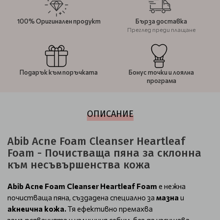
100% Оригинален продукт
Бърза доставка
Преглед преди плащане
Подарък към поръчката
Бонус точки и лоялна
програма
ОПИСАНИЕ
Abib Acne Foam Cleanser Heartleaf
Foam - Почистваща пяна за склонна
към несъвършенства кожа
Abib Acne Foam Cleanser Heartleaf Foam
е нежна
почистваща пяна, създадена специално за
мазна
и
акнеична кожа.
Тя ефективно премахва