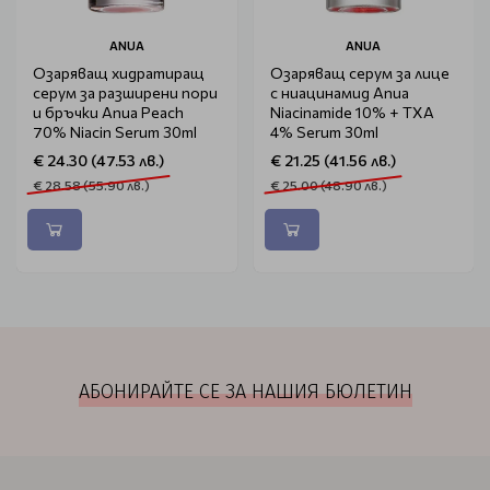
ANUA
ANUA
Озаряващ хидратиращ
Озаряващ серум за лице
серум за разширени пори
с ниацинамид Anua
и бръчки Anua Peach
Niacinamide 10% + TXA
70% Niacin Serum 30ml
4% Serum 30ml
€ 24.30 (47.53 лв.)
€ 21.25 (41.56 лв.)
€ 28.58 (55.90 лв.)
€ 25.00 (48.90 лв.)
АБОНИРАЙТЕ СЕ ЗА НАШИЯ БЮЛЕТИН