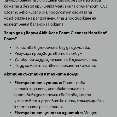
замърсяванията и излишния себум, без да изсушава
кожата и без да причинява усещане за опънатост. Със
своето леко кисело рН, продуктът спомага за
успокояване на раздразненията и поддържане на
естествения баланс на кожата.
Защо да изберем Abib Acne Foam Cleanser Heartleaf
Foam?
Почиства в дълбочина, без да изсушава.
Регулира производството на себум.
Успокоява раздразненията и възпаленията.
Поддържа естествения баланс на кожата.
Активни съставки и техните ползи:
Екстракт от хутиния:
Притежава
антиоксидантни, антибактериални и
противовъзпалителни свойства, които
успокояват и укрепват кожата, стимулирайки
клетъчната регенерация.
Екстракт от центела азиатика:
Мощен