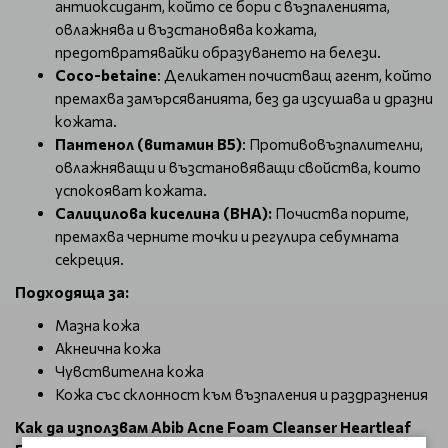
антиоксидант, който се бори с възпаленията,
овлажнява и възстановява кожата,
предотвратявайки образуването на белези.
Coco-betaine
: Деликатен почистващ агент, който
премахва замърсяванията, без да изсушава и дразни
кожата.
Пантенол (витамин В5)
: Противовъзпалителни,
овлажняващи и възстановяващи свойства, които
успокояват кожата.
Салицилова киселина (BHA):
Почиства порите,
премахва черните точки и регулира себумната
секреция.
Подходяща за:
Мазна кожа
Акнеична кожа
Чувствителна кожа
Кожа със склонност към възпаления и раздразнения
Как да използвам
Abib Acne Foam Cleanser Heartleaf