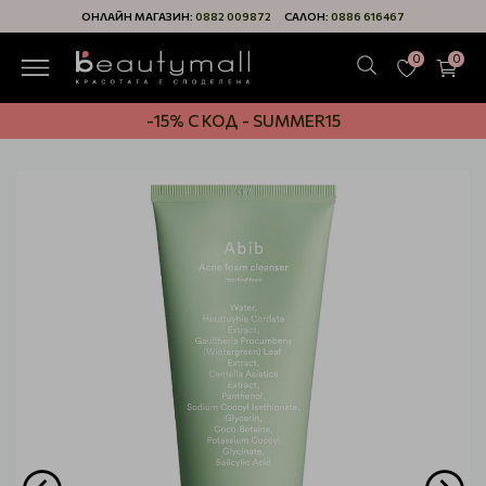
ОНЛАЙН МАГАЗИН:
0882 009872
САЛОН:
0886 616467
0
0
-15% С КОД - SUMMER15