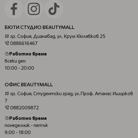
БЮТИ СТУДИО BEAUTYMALL
гр. София, Дианабад, ул. Крум Кюлявков 25
0886616467
Работно време
всеки ден
10:00 - 20:00
ОФИС BEAUTYMALL
гр. София, Студентски град, ул.Проф. Атанас Иширков
7
0882009872
Работно време
понеделник - петък
9:00 - 18:00