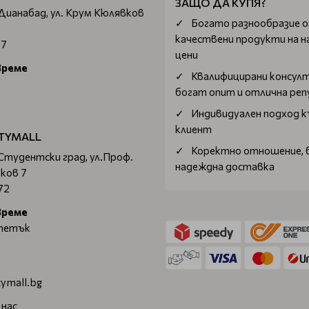
ЗАЩО ДА КУПЯ?
 Дианабад, ул. Крум Кюлявков
Богатo разнообразие 
качествени продукти на н
67
цени
време
Квалифицирани консул
богат опит и отлична ре
Индивидуален подход к
клиент
TYMALL
Коректно отношение, 
 Студентски град, ул.Проф.
надеждна доставка
ков 7
72
време
 петък
ymall.bg
 нас