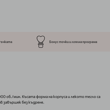
ръчката
Бонус точки и лоялна програма
0 об./мин. Късата форма на корпуса и лекото тегло са
в завършек без къдрене.