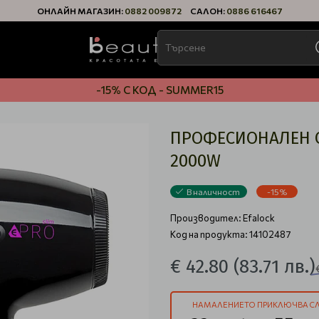
ОНЛАЙН МАГАЗИН:
0882 009872
САЛОН:
0886 616467
-15% С КОД - SUMMER15
ПРОФЕСИОНАЛЕН СЕ
2000W
В наличност
-15%
Производител:
Efalock
Код на продукта: 14102487
€ 42.80
(83.71 лв.)
НАМАЛЕНИЕТО ПРИКЛЮЧВА СЛ