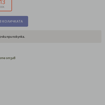
12
СЕК.
В КОЛИЧКАТА
чки при покупка.
ете отзив