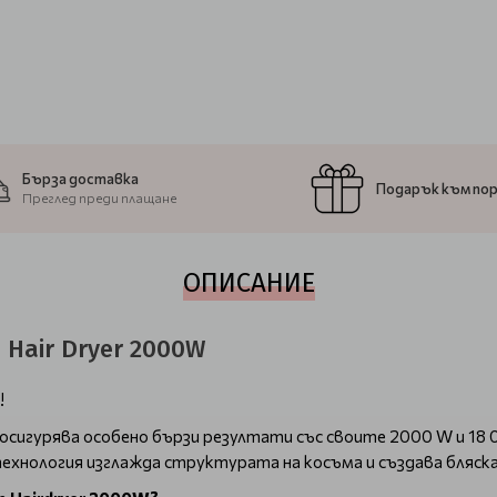
Бърза доставка
Подарък към по
Преглед преди плащане
ОПИСАНИЕ
 Hair Dryer 2000W
!
игурява особено бързи резултати със своите 2000 W и 18 00
ехнология изглажда структурата на косъма и създава бляска