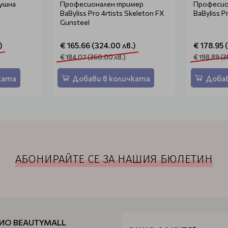
ушна
Професионален тример
Професио
BaByliss Pro 4rtists Skeleton FX
BaByliss 
Gunsteel
)
€ 165.66 (324.00 лв.)
€ 178.95 
€ 184.07 (360.00 лв.)
€ 198.89 (3
ката
Добави в количката
Добав
АБОНИРАЙТЕ СЕ ЗА НАШИЯ БЮЛЕТИН
ИО BEAUTYMALL