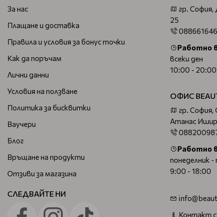
За нас
гр. София,
25
Плащане и доставка
08866164
Правила и условия за бонус точки
Работно 
Как да поръчам
всеки ден
10:00 - 20:00
Лични данни
Условия на ползване
ОФИС BEAU
Политика за бисквитки
гр. София,
Атанас Ишир
Ваучери
08820098
Блог
Работно 
Връщане на продукти
понеделник -
9:00 - 18:00
Отзиви за магазина
СЛЕДВАЙТЕ НИ
info@beaut
Контакт с