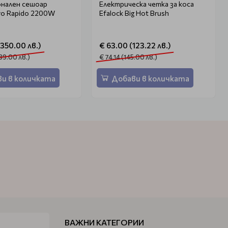
нален сешоар
Електрическа четка за коса
Pro Rapido 2200W
Efalock Big Hot Brush
(350.00 лв.)
€ 63.00 (123.22 лв.)
89.00 лв.)
€ 74.14 (145.00 лв.)
и в количката
Добави в количката
ВАЖНИ КАТЕГОРИИ