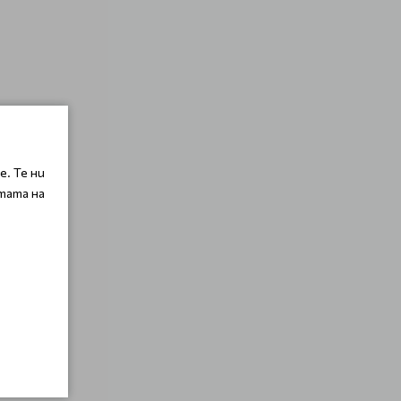
. Те ни
тата на