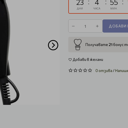
23
4
55
ДНИ
ЧАСА
МИН.
ДОБАВИ 
21
Получавате
бонус то
Добави в желани
0 отзива
/
Напиш