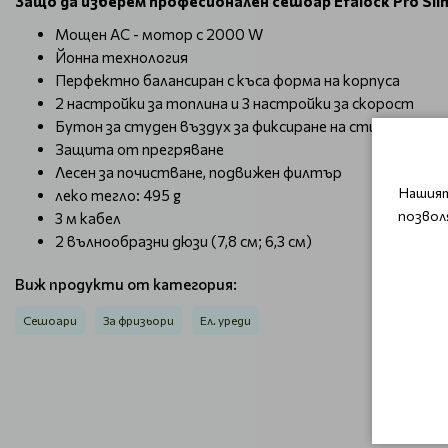
Защо да изберем професионален сешоар Efalock Pro Sli
Мощен AC - мотор с 2000 W
Йонна технология
Перфектно балансиран с къса форма на корпуса
2 настройки за топлина и 3 настройки за скорост
Бутон за студен въздух за фиксиране на стила
Защита от прегряване
Лесен за почистване, подвижен филтър
Нашият
леко тегло: 495 g
позвол
3 м кабел
2 вълнообразни дюзи (7,8 см; 6,3 см)
Виж продукти от категория:
Сешоари
За фризьори
Ел. уреди