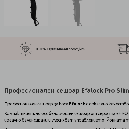
100% Оригинален продукт
Професионален сешоар Efalock Pro Slim
Професионален сешоар за коса
Efalock
с доказано качество
Компактният, но особено мощен сешоар от серията ePRO ос
идеално балансирани и улесняват управлението. Йонната т