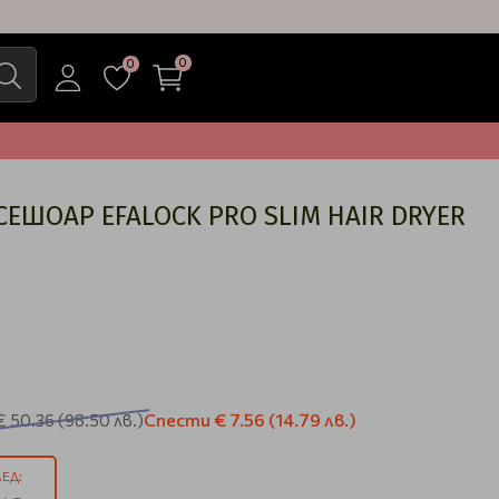
0
0
ШОАР EFALOCK PRO SLIM HAIR DRYER
Спести
€ 7.56
(14.79 лв.)
€ 50.36
(98.50 лв.)
ЕД: