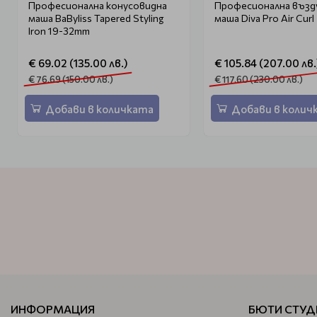
Професионална конусовидна
Професионална възд
маша BaByliss Tapered Styling
маша Diva Pro Air Curl
Iron 19-32mm
€ 69.02 (135.00 лв.)
€ 105.84 (207.00 лв.
€ 76.69 (150.00 лв.)
€ 117.60 (230.00 лв.)
Добави в количката
Добави в колич
ИНФОРМАЦИЯ
БЮТИ СТУД