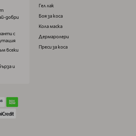
Гел лак
от
Боя за коса
ай-добри
Кола маска
танти с
Дермаролери
путация
Преси за коса
ъм всеки
бърза и