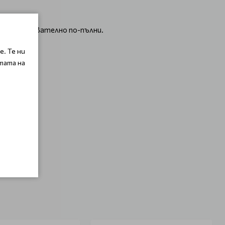
ли и следователно по-пълни.
. Те ни
тата на