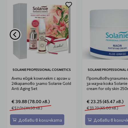
SOLANIE PROFESSIONAL COSMETICS
SOLANIE PROFESSIONAL
Анти ейдж комплект с арган и
Противовъзпалител
24каратово злато Solanie Gold
за мазна кожа Solanie 
Anti Aging Set
cream for oily skin 250
€ 39.88 (78.00 лв.)
€ 23.25 (45.47 лв.)
€ 57.01 (111.50 лв.)
€ 33.23 (65.00 лв.)
Добави в количката
Добави в колич