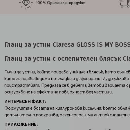
100% Оригинален продукт
Гланц за устни Claresa GLOSS IS MY BOS
Гланц за устни с ослепителен блясък Cl
Гланц за устни, който придава уникален блясък, като същ
като ги прави видимо по-гладки и дефинирани. Издръжливо е
пристрастяват. Предлага се в девет цветови варианта с ра
осигуряване на ефекта на повърхност без частици.
ИНТЕРЕСЕН ФАКТ:
Формулата е богата на хиалуронова киселина, която овла
допълнително подхранва, регенерира, има антиоксидантни 
ПРИЛОЖЕНИЕ: