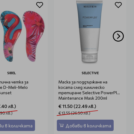
SIBEL
SELECTIVE
ична четка за
Маска за поддържане на
е D-Meli-Melo
косата след химическо
Sunset
третиране Selective PowerPlex
Maintenance Mask 200ml
.40 лв.)
€ 11.50 (22.49 лв.)
.90 лв.)
€ 13.55 (26.50 лв.)
и в количката
Добави в количката