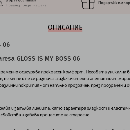
Бърза доставка
Подарък към по
Преглед преди плащане
ОПИСАНИЕ
S 06
aresa GLOSS IS MY BOSS 06
евременно осигурява прекрасен комфорт. Неговата уникална в
, не лепне и не се разтича, а изключително апетитният мири
злични покрития - от напълно прозрачен, през прозрачен и о
жнява и запълва линиите, като гарантира гладкост и еласти
свойства и забавя процесите на стареене.