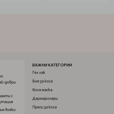
ВАЖНИ КАТЕГОРИИ
Гел лак
от
Боя за коса
ай-добри
Кола маска
танти с
Дермаролери
путация
Преси за коса
ъм всеки