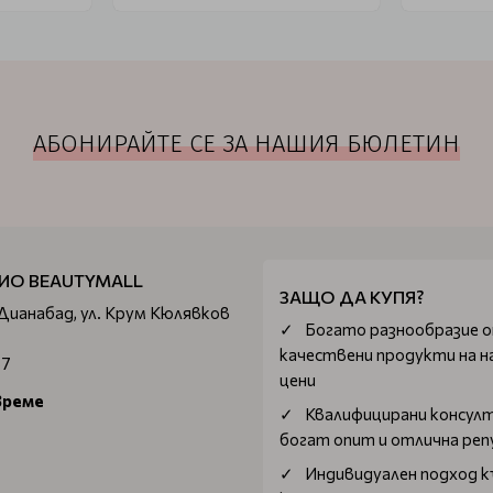
АБОНИРАЙТЕ СЕ ЗА НАШИЯ БЮЛЕТИН
ИО BEAUTYMALL
ЗАЩО ДА КУПЯ?
 Дианабад, ул. Крум Кюлявков
Богатo разнообразие 
качествени продукти на н
67
цени
време
Квалифицирани консул
богат опит и отлична ре
Индивидуален подход к