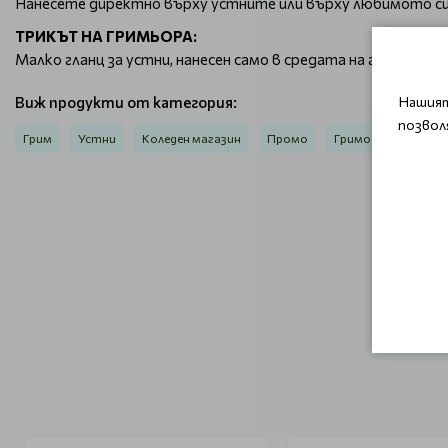
Нанесете директно върху устните или върху любимото си м
ТРИКЪТ НА ГРИМЬОРА:
Малко гланц за устни, нанесен само в средата на горната 
Виж продукти от категория:
Нашият
позвол
Грим
Устни
Коледен магазин
Промо
Гримове Claresa