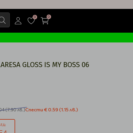
0
0
ARESA GLOSS IS MY BOSS 06
Спести
€ 0.59
(1.15 лв.)
.04
(7.90 лв.)
ЕД:
53