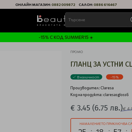
ОНЛАЙН МАГАЗИН:
0882 009872
САЛОН:
0886 616467
-15% С КОД SUMMER15 ☀️
ПРОМО
ГЛАНЦ ЗА УСТНИ CL
В наличност
-15%
Производител:
Claresa
Код на продукта: claresasgloss6
€ 3.45
(6.75 лв.)
€ 4
НАМАЛЕНИЕТО ПРИКЛЮЧВА СЛ
25
18
57