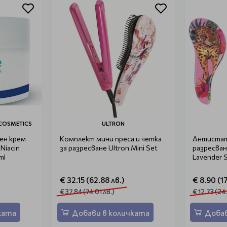
 COSMETICS
ULTRON
ен крем
Комплект мини преса и четка
Антистат
Niacin
за разресване Ultron Mini Set
разресван
ml
Lavender 
€ 32.15 (62.88 лв.)
€ 8.90 (17
€ 37.84 (74.01 лв.)
€ 12.73 (24
ката
Добави в количката
Добав