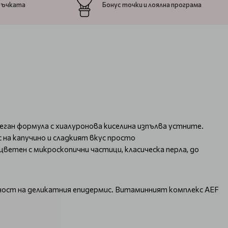
ръчката
Бонус точки и лоялна програма
еган формула с хиалуронова киселина изпълва устните.
с на капучино и сладкият вкус просто
цветен с микроскопични частици, класическа перла, до
чност на деликатния епидермис. Витаминният комплекс AEF