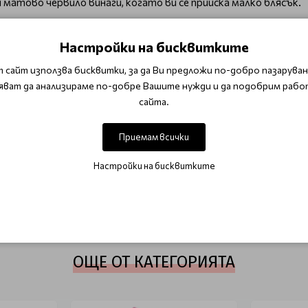
атово червило винаги, когато ви се прииска малко блясък.
и долната устна, ще направи устните да изглеждат по-изпъкна
Настройки на бисквитките
 сайт използва бисквитки, за да Ви предложи по-добро пазаруване
яват да анализираме по-добре Вашите нужди и да подобрим рабо
SALE TOP
SALE Грим
сайта.
Приемам всички
ОТЗИВИ (0)
Настройки на бисквитките
Този продукт няма отзиви.
НАПИШЕТЕ ОТЗИВ
ОЩЕ ОТ КАТЕГОРИЯТА