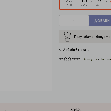
ДНИ
ЧАСА
МИН.
ДОБАВИ 
1
Получавате
бонус точ
Добави в желани
0 отзива
/
Напиш