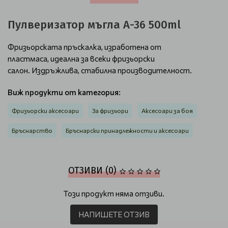
Пулверизатор мъгла A-36 500ml
Фризьорската пръскалка, изработена от
пластмаса, идеална за всеки фризьорски
салон. Издръжлива, стабилна производителност.
Виж продукти от категория:
Фризьорски аксесоари
За фризьори
Аксесоари за боя
Бръснарство
Бръснарски принадлежности и аксесоари
ОТЗИВИ (0)
Този продукт няма отзиви.
НАПИШЕТЕ ОТЗИВ