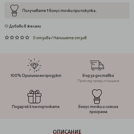
1
Получавате
бонус точки при покупка.
Добави в желани
0 отзива
/
Напишете отзив
100% Оригинален продукт
Бърза доставка
Преглед преди плащане
Подарък към поръчката
Бонус точки и лоялна
програма
ОПИСАНИЕ