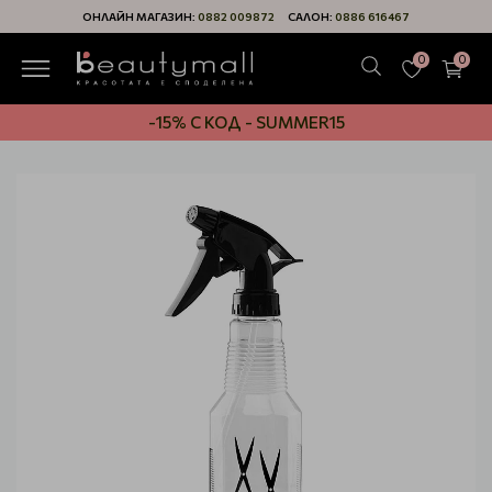
ОНЛАЙН МАГАЗИН:
0882 009872
САЛОН:
0886 616467
0
0
-15% С КОД - SUMMER15