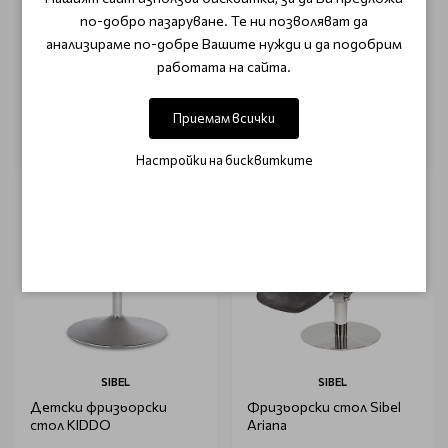
Този продукт няма отзиви.
по-добро пазаруване. Те ни позволяват да
анализираме по-добре Вашите нужди и да подобрим
НАПИШЕТЕ ОТЗИВ
работата на сайта.
Приемам всички
ОЩЕ ОТ КАТЕГОРИЯТА
Настройки на бисквитките
SIBEL
SIBEL
Детски фризьорски
Фризьорски стол Sibel
стол KIDDO
Ariana