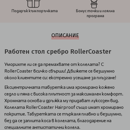
Подарък към поръчката
Бонус точки и лоялна
програма
ОПИСАНИЕ
Работен стол сребро RollerCoaster
Уморихте ли се да премахвате от колелата? С
RollerCoaster всичко свърши! Движете се безшумно
около клиентите си: екстремно усещане за плъзгане!
Ексцентричната табуретка има хромирано кожено
седло и пяна с висока плътност за максимален комфорт.
Хромната основа и дръжка му придават луксозен вид.
Колелатa RollerCoaster Hairproof също имат хромирано
покритие. Табуретката се търкаля плавно и безшумно,
без да се заплита коса в колелата, благодарение на
специалните антистатични колела.