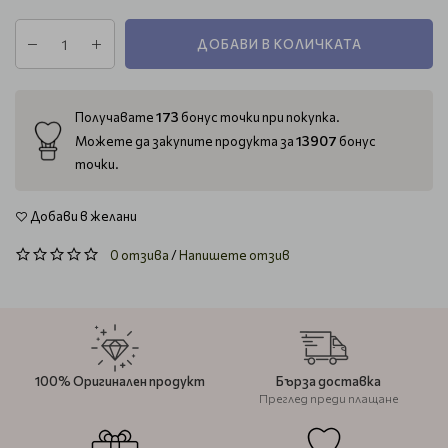
ДОБАВИ В КОЛИЧКАТА
173
Получавате
бонус точки при покупка.
13907
Можете да закупите продукта за
бонус
точки.
Добави в желани
0 отзива
/
Напишете отзив
100% Оригинален продукт
Бърза доставка
Преглед преди плащане