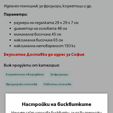
Идеален помощник за фризьори, козметици и др.
Параметри:
размери на седалката 29 x 29 x 7 см
диаметър на основата 48 см
минимална височина 45 см
максимална височина 65 см
максимална натовареност 150 кг
Безплатна Доставка до адрес за София
Виж продукти от категория:
Козметично оборудване
За фризьори
Фризьорски столове
Работни столове
Настройки на бисквитките
ОТЗИВИ (0)
Нашият сайт използва бисквитки, за да Ви предложи