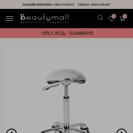
ОНЛАЙН МАГАЗИН:
0882 009872
САЛОН:
0886 616467
0
0
-15% С КОД - SUMMER15