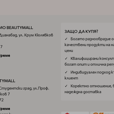
ИО BEAUTYMALL
ЗАЩО ДА КУПЯ?
 Дианабад, ул. Крум Кюлявков
Богатo разнообразие 
качествени продукти на н
67
цени
време
Квалифицирани консул
богат опит и отлична ре
Индивидуален подход к
клиент
TYMALL
Коректно отношение, 
 Студентски град, ул.Проф.
надеждна доставка
ков 7
72
време