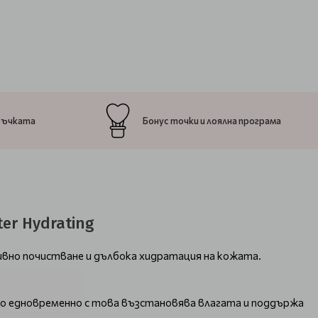
ръчката
Бонус точки и лоялна програма
er Hydrating
вно почистване и дълбока хидратация на кожата.
ато едновременно с това възстановява влагата и поддържа