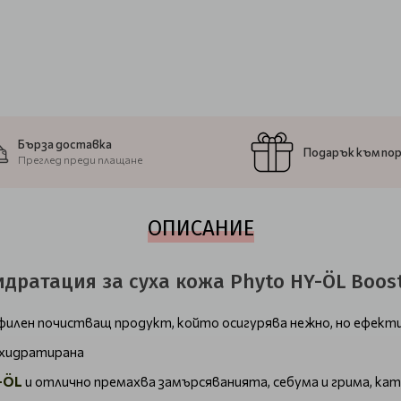
Бърза доставка
Подарък към по
Преглед преди плащане
ОПИСАНИЕ
дратация за суха кожа Phyto HY-ÖL Boost
илен почистващ продукт, който осигурява нежно, но ефекти
дехидратирана
-ÖL
и отлично премахва замърсяванията, себума и грима, к