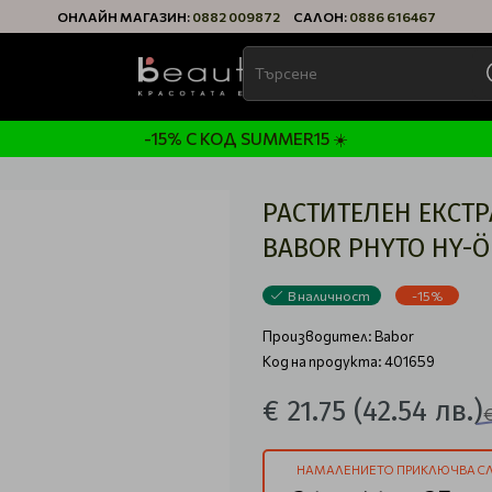
ОНЛАЙН МАГАЗИН:
0882 009872
САЛОН:
0886 616467
-15% С КОД SUMMER15 ☀️
РАСТИТЕЛЕН ЕКСТР
BABOR PHYTO HY-Ö
В наличност
-15%
Производител:
Babor
Код на продукта: 401659
€ 21.75
(42.54 лв.)
НАМАЛЕНИЕТО ПРИКЛЮЧВА СЛ