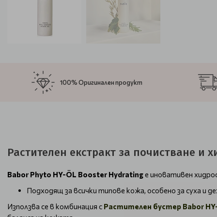
100% Оригинален продукт
Растителен екстракт за почистване и хи
Babor Phyto HY-ÖL Booster Hydrating
е иновативен хидроф
Подходящ за всички типове кожа, особено за суха и 
Използва се в комбинация с
Растителен бустер Babor HY