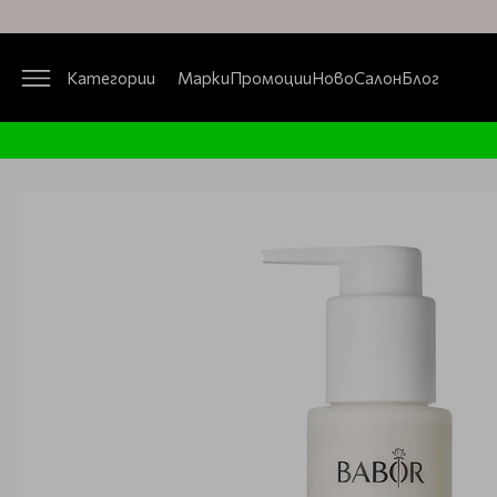
Категории
Марки
Промоции
Ново
Салон
Блог