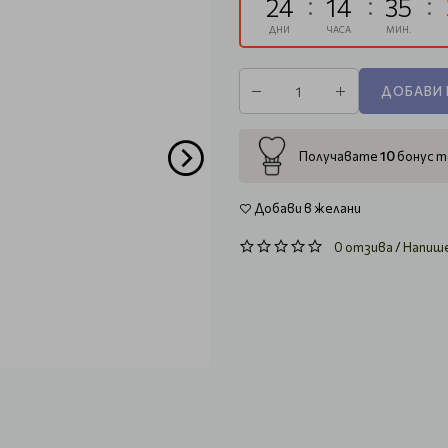
24
14
35
ДНИ
ЧАСА
МИН.
ДОБАВИ 
10
Получавате
бонус т
Добави в желани
0 отзива
/
Напиш