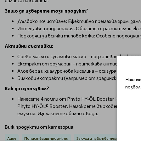
баланса на кожата.
Защо да изберете този продукт
?
Дълбоко почистване: Ефективно премахва грим, замър
Интензивна хидратация: Обогатен с растителни екс
Подходящ за всички типове кожа: Особено подходящ з
Активни съставки:
Соево масло и сусамово масло – подхранват кожата и
Екстракт от розмарин – притежава антиоксидантни
Алое вера и хиалуронова киселина – осигуряват дълб
Билкови екстракти (например от градински чай) – б
Нашият
позвол
Как да използвам?
Нанесете 4 помпи от Phyto HY-ÖL Booster Hydrating 
Phyto HY-ÖL® Booster. Намокрете върховете на пръст
емулсия. Изплакнете обилно с вода.
Виж продукти от категория:
Лице
Почистващи продукти
За суха и чувствителна кожа
П