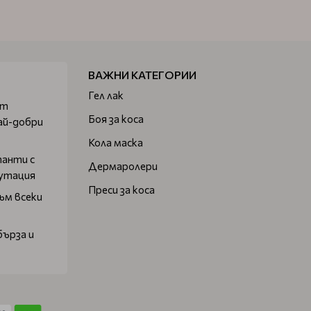
ВАЖНИ КАТЕГОРИИ
Гел лак
от
Боя за коса
ай-добри
Кола маска
танти с
Дермаролери
путация
Преси за коса
ъм всеки
бърза и