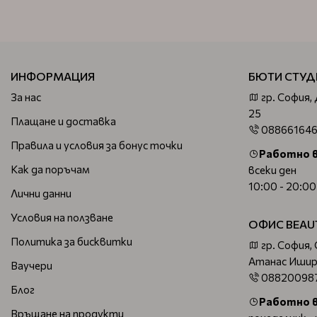
ИНФОРМАЦИЯ
БЮТИ СТУД
За нас
гр. София,
25
Плащане и доставка
08866164
Правила и условия за бонус точки
Работно 
Как да поръчам
всеки ден
10:00 - 20:00
Лични данни
Условия на ползване
ОФИС BEAU
Политика за бисквитки
гр. София,
Атанас Ишир
Ваучери
08820098
Блог
Работно 
Връщане на продукти