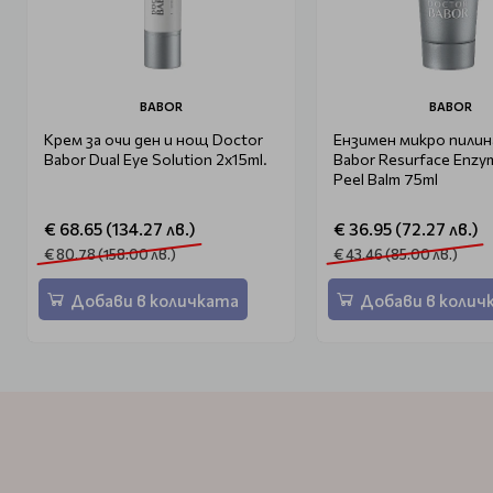
BABOR
BABOR
Крем за очи ден и нощ Doctor
Ензимен микро пилин
Babor Dual Eye Solution 2x15ml.
Babor Resurface Enzy
Peel Balm 75ml
€ 68.65 (134.27 лв.)
€ 36.95 (72.27 лв.)
€ 80.78 (158.00 лв.)
€ 43.46 (85.00 лв.)
Добави в количката
Добави в колич