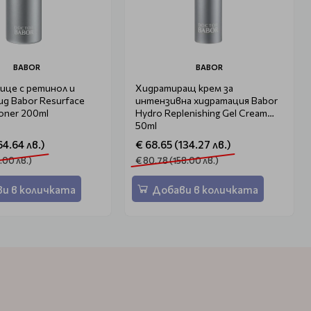
BABOR
BABOR
лице с ретинол и
Хидратиращ крем за
д Babor Resurface
интензивна хидратация Babor
oner 200ml
Hydro Replenishing Gel Cream
50ml
64.64 лв.)
€ 68.65 (134.27 лв.)
.00 лв.)
€ 80.78 (158.00 лв.)
и в количката
Добави в количката