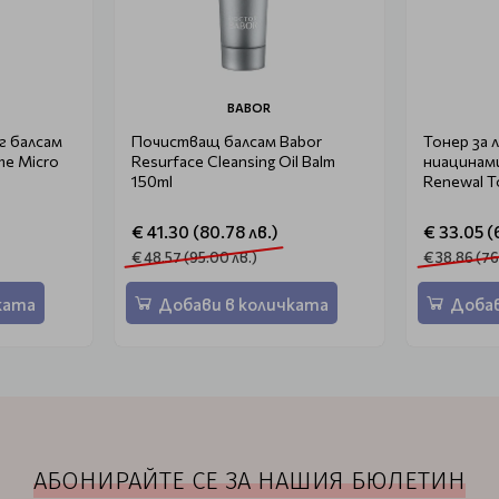
BABOR
г балсам
Почистващ балсам Babor
Тонер за 
me Micro
Resurface Cleansing Oil Balm
ниацинами
150ml
Renewal T
€ 41.30 (80.78 лв.)
€ 33.05 (
€ 48.57 (95.00 лв.)
€ 38.86 (76
ката
Добави в количката
Добав
АБОНИРАЙТЕ СЕ ЗА НАШИЯ БЮЛЕТИН