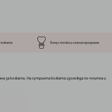
ръчката
Бонус точки и лоялна програма
вана за кожата. На сутринта кожата изглежда по-плътна и