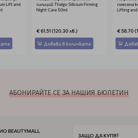
um Lift and
силиций Thalgo Silicium Firming
смесена ко
ml
Night Care 50ml
Lifting an
€ 61.51 (120.30 лв.)
€ 58.70 (
ката
Добави в количката
Добав
АБОНИРАЙТЕ СЕ ЗА НАШИЯ БЮЛЕТИН
ИО BEAUTYMALL
ЗАЩО ДА КУПЯ?