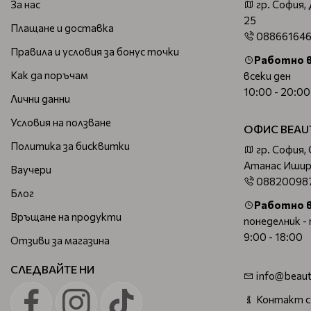
За нас
гр. София,
25
Плащане и доставка
08866164
Правила и условия за бонус точки
Работно 
Как да поръчам
всеки ден
10:00 - 20:00
Лични данни
Условия на ползване
ОФИС BEAU
Политика за бисквитки
гр. София,
Атанас Ишир
Ваучери
08820098
Блог
Работно 
Връщане на продукти
понеделник -
9:00 - 18:00
Отзиви за магазина
СЛЕДВАЙТЕ НИ
info@beaut
Контакт с