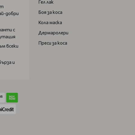
Гел лак
от
Боя за коса
ай-добри
Кола маска
танти с
Дермаролери
путация
Преси за коса
ъм всеки
бърза и