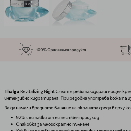
100% Оригинален продукт
Thalgo
Revitalizing Night Cream е ревитализиращ нощен к
интензивно хидратирана. При редовна употреба кожата из
За да намали вредното влияние на околната среда върху к
92% съставки от естествен произход
Опаковка за многократно пълнене
Какви са основните характеристики и предимства на 