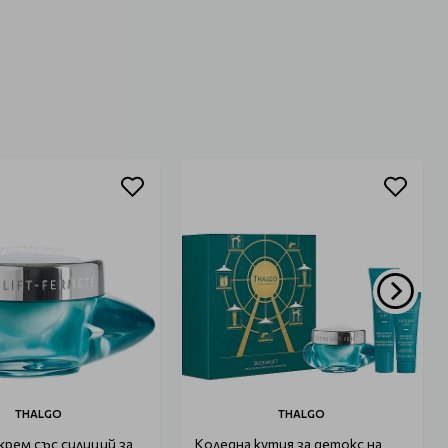
THALGO
THALGO
рем със силиций за
Коледна кутия за детокс на