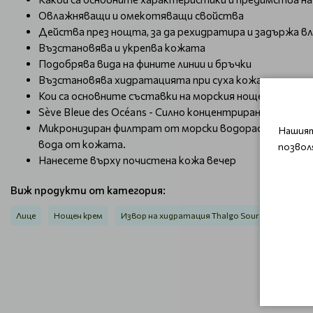
Овлажняващи и омекотяващи свойства
Действа през нощта, за да рехидратира и задържа в
Възстановява и укрепва кожата
Подобрява вида на фините линии и бръчки
Възстановява хидратацията при суха кожа
Кои са основните съставки на морския нощен крем Tha
Sève Bleue des Océans - Силно концентрирана морска
Микронизиран филтрат от морски водорасли - С 14 о
Нашият
вода от кожата.
позвол
Нанесете върху почистена кожа вечер
Виж продукти от категория:
Лице
Нощен крем
Извор на хидратация Thalgo Source Marine