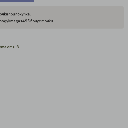
очки при покупка.
1495
родукта за
бонус точки.
ете отзив