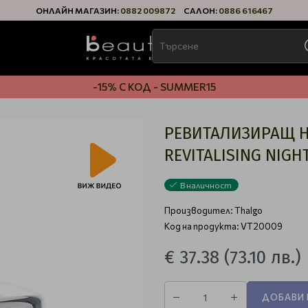
ОНЛАЙН МАГАЗИН:
0882 009872
САЛОН:
0886 616467
-15% С КОД - SUMMER15
РЕВИТАЛИЗИРАЩ Н
REVITALISING NIGH
В наличност
Производител:
Thalgo
Код на продукта: VT20009
€ 37.38
(73.10 лв.)
ДОБАВИ 