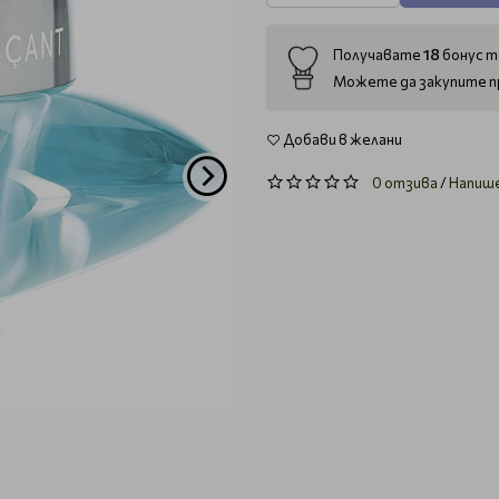
18
Получавате
бонус т
Можете да закупите п
Добави в желани
0 отзива
/
Напиш