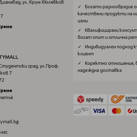
 Дианабад, ул. Крум Кюлявков
Богатo разнообразие 
качествени продукти на н
67
цени
време
Квалифицирани консул
богат опит и отлична ре
Индивидуален подход к
клиент
TYMALL
Коректно отношение, 
 Студентски град, ул.Проф.
надеждна доставка
ков 7
72
време
 петък
ymall.bg
 нас