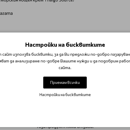
лагата
lgo Source?
Настройки на бисквитките
 изворна вода от подземен резерват на крайбрежието на розо
сновни микроелемента, филтратът от морски водорасли осиг
 сайт използва бисквитки, за да Ви предложи по-добро пазаруване
яват да анализираме по-добре Вашите нужди и да подобрим рабо
сайта.
Приемам всички
Настройки на бисквитките
ОТЗИВИ (0)
Този продукт няма отзиви.