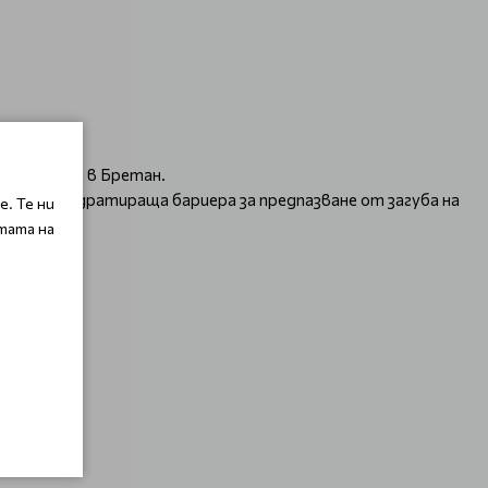
вия гранит в Бретан.
урява хидратираща бариера за предпазване от загуба на
. Те ни
тата на