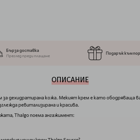
Бърза доставка
Подарък към по
Преглед преди плащане
ОПИСАНИЕ
рем за дехидратирана кожа. Мекият крем е като ободряваща 
глежда ревитализирана и красива.
ожата, Thalgo поема ангажимент:
морския нощен крем Thalgo Source?