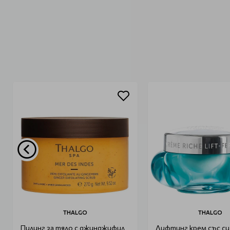
THALGO
THALGO
Пилинг за тяло с джинджифил
Лифтинг крем със си