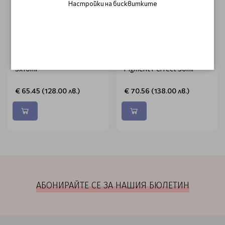
Настройки на бисквитките
FILORGA
FILORGA
Серум за уморена кожа
Серум против
Filorga C-RECOVER
пигментни петна Filorga
3x10ml
Pigment Perfect 30ml
€ 65.45 (128.00 лв.)
€ 70.56 (138.00 лв.)
АБОНИРАЙТЕ СЕ ЗА НАШИЯ БЮЛЕТИН