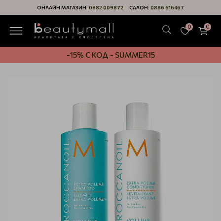
ОНЛАЙН МАГАЗИН:
0882 009872
САЛОН:
0886 616467
0
0
-15% С КОД - SUMMER15