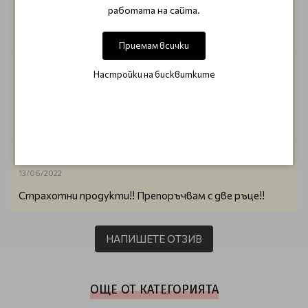
работата на сайта.
Чудесни продукти! И с удооствие ще поджа да ги
позвам
Приемам всички
Илияна Касапова
Настройки на бисквитките
17/06/2022
Страхотни продукти.
Косата винаги ми е в перфектно състояние.
Янислава Борисова
13/06/2022
Страхотни продукти!! Препоръчвам с две ръце!!
НАПИШЕТЕ ОТЗИВ
ОЩЕ ОТ КАТЕГОРИЯТА