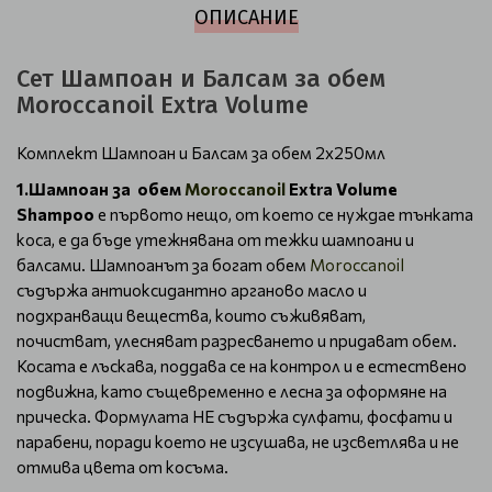
ОПИСАНИЕ
Сет Шампоан и Балсам за обем
Moroccanoil Extra Volume
Комплект Шампоан и Балсам за обем 2х250мл
1.Шампоан за обем
Moroccanoil
Extra Volume
Shampoo
е първото нещо, от което се нуждае тънката
коса, е да бъде утежнявана от тежки шампоани и
балсами. Шампоанът за богат обем
Moroccanoil
съдържа антиоксидантно арганово масло и
подхранващи вещества, които съживяват,
почистват, улесняват разресването и придават обем.
Косата е лъскава, поддава се на контрол и е естествено
подвижна, като същевременно е лесна за оформяне на
прическа. Формулата НЕ съдържа сулфати, фосфати и
парабени, поради което не изсушава, не изсветлява и не
отмива цвета от косъма.