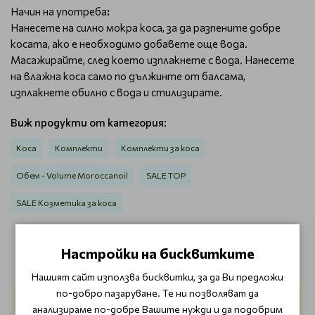
Начин на употреба
:
Нанесете на силно мокра коса, за да разпените добре
косата, ако е необходимо добавете още вода.
Масажирайте, след което изплакнете с вода. Нанесете
на влажна коса само по дължинте от балсама,
изплакнете обилно с вода и стилизирате.
Виж продукти от категория:
Коса
Комплекти
Комплекти за коса
Обем - Volume Moroccanoil
SALE TOP
SALE Козметика за коса
Настройки на бисквитките
ОТЗИВИ (3)
Нашият сайт използва бисквитки, за да Ви предложи
по-добро пазаруване. Те ни позволяват да
Татяна Раднева
анализираме по-добре Вашите нужди и да подобрим
17/06/2022