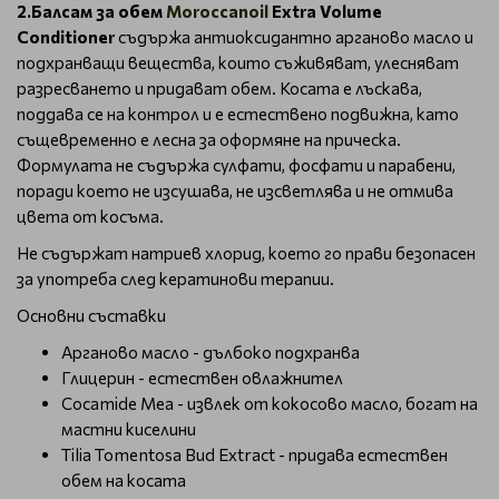
2.Балсам за обем
Moroccanoil
Extra Volume
Conditioner
съдържа антиоксидантно арганово масло и
подхранващи вещества, които съживяват, улесняват
разресването и придават обем. Косата е лъскава,
поддава се на контрол и е естествено подвижна, като
същевременно е лесна за оформяне на прическа.
Формулата не съдържа сулфати, фосфати и парабени,
поради което не изсушава, не изсветлява и не отмива
цвета от косъма.
Не съдържат натриев хлорид, което го прави безопасен
за употреба след кератинови терапии.
Основни съставки
Арганово масло - дълбоко подхранва
Глицерин - естествен овлажнител
Cocamide Mea - извлек от кокосово масло, богат на
мастни киселини
Tilia Tomentosa Bud Extract - придава естествен
обем на косата