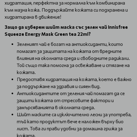
хидратация, перфектна за нормална към комбинирана
към мазна кожа. Поддържайте кожата си подхранена и
хидратирана в движение!
Защо да изберем шийт маска със зелен чай Innisfree
Squeeze Energy Mask Green tea 22ml?
Зеленият чай е богат на антиоксиданти, които
помагат за защитата на кожата от вредните
влияния на околната среда и свободните радикали.
Той също така помогна за освежаване и стягане на
кожата.
Предоставя хидратация на кожата, което е важно
за поддържане на здравия и сияен вид.
Антиоксидантите от зеления чай помагат да се
защити кожата от стресовите фактори и
замърсяванията в околната среда.
Шийт маските са изключително лесни за употреба,
тъй като продуктът вече е наложен върху био
лист. Това ги прави удобни за домашна грижа за
кожата.