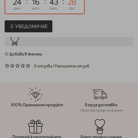
24
16
43
27
ДНИ
ЧАСА
МИН.
СЕК.
УВЕДОМИ МЕ
Добави в желани
0 отзива
/
Напишете отзив
100% Оригинален продукт
Бърза доставка
Преглед преди плащане
Подарък към поръчката
Бонус точки и лоялна