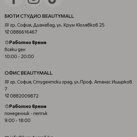
БЮТИ СТУДИО BEAUTYMALL
гр. София, Дианабад, ул. Крум Кюлявков 25
0886616467
Работно време
всеки ден
10:00 - 20:00
ОФИС BEAUTYMALL
гр. София, Студентски град, ул.Проф. Атанас Иширков
7
0882009872
Работно време
понеделник - петък
9:00 - 18:00