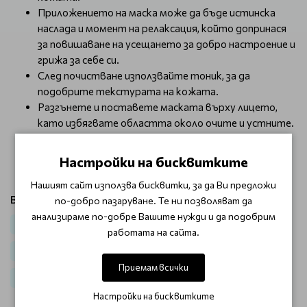
Приложението на маска може да бъде истинска
наслада и момент на релаксация, който допринася
за повишаване на усещането за добро настроение и
грижа за себе си.
След почистване използвайте тоник, за да
подобрите текстурата на кожата.
Разгънете и поставете маската върху лицето,
като избягвате областта около очите и устните.
Оставете да действа 10-20 минути.
Отлепете маската и леко потупайте за по-
Настройки на бисквитките
нататъшно усвояване.
Нашият сайт използва бисквитки, за да Ви предложи
Виж продукти от категория:
по-добро пазаруване. Те ни позволяват да
анализираме по-добре Вашите нужди и да подобрим
Лице
Маски за лице
За хидратация
работата на сайта.
Корейска козметика
Корейска козметика за лице
Приемам всички
Корейски маски за лице
Корейски шийт маски
Настройки на бисквитките