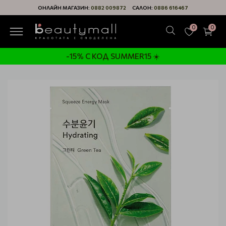
ОНЛАЙН МАГАЗИН:
0882 009872
САЛОН:
0886 616467
0
0
-15% С КОД SUMMER15 ☀️