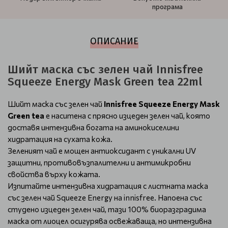
програма
ОПИСАНИЕ
Шийт маска със зелен чай Innisfree
Squeeze Energy Mask Green tea 22ml
Шийт маска със зелен чай
Innisfree Squeeze Energy Mask
Green tea
е наситена с прясно изцеден зелен чай, която
доставя интензивна богата на аминокиселини
хидратация на сухата кожа.
Зеленият чай е мощен антиоксидант с уникални UV
защитни, противовъзпалителни и антимикробни
свойства върху кожата.
Изпитайте интензивна хидратация с листната маска
със зелен чай Squeeze Energy на innisfree. Напоена със
студено изцеден зелен чай, тази 100% биоразградима
маска от лиоцел осигурява освежаваща, но интензивна