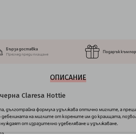
Бърза доставка
Подарък към по
Преглед преди плащане
ОПИСАНИЕ
ерна Claresa Hottie
а, дълготрайна формула удължава оптично миглите, а преци
дебелината на миглите от корените им до краищата, позвол
се нуждаят от изразително удебеляване и удължаване.
та.