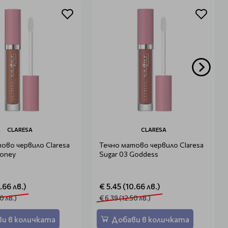
CLARESA
CLARESA
ово червило Claresa
Течно матово червило Claresa
Honey
Sugar 03 Goddess
.66 лв.)
€ 5.45 (10.66 лв.)
0 лв.)
€ 6.39 (12.50 лв.)
и в количката
Добави в количката