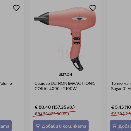
ULTRON
Volume
Сешоар ULTRON IMPACT IONIC
Течно мат
CORAL 4000 - 2100W
Sugar 01 
€ 80.40 (157.25 лв.)
€ 5.45 (10
€ 94.59 (185.00 лв.)
€ 6.39 (12.5
ката
Добави в количката
Добав