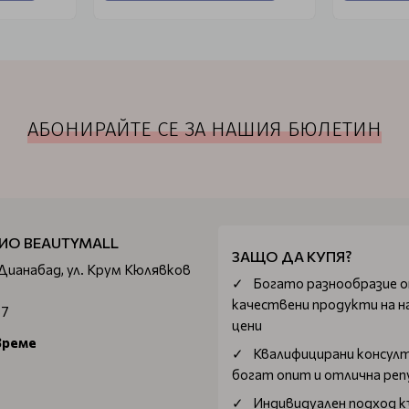
АБОНИРАЙТЕ СЕ ЗА НАШИЯ БЮЛЕТИН
ИО BEAUTYMALL
ЗАЩО ДА КУПЯ?
 Дианабад, ул. Крум Кюлявков
Богатo разнообразие 
качествени продукти на н
67
цени
време
Квалифицирани консул
богат опит и отлична ре
Индивидуален подход к