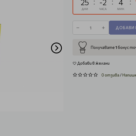
25
-2
4
ДНИ
ЧАСА
МИН.
ДОБАВИ 
1
Получавате
бонус точ
Добави в желани
0 отзива
/
Напиш