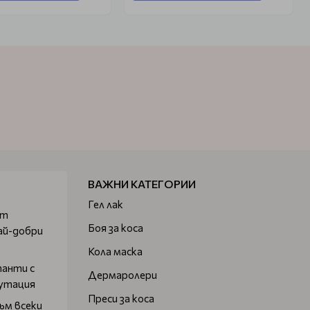
ВАЖНИ КАТЕГОРИИ
Гел лак
от
Боя за коса
ай-добри
Кола маска
танти с
Дермаролери
путация
Преси за коса
ъм всеки