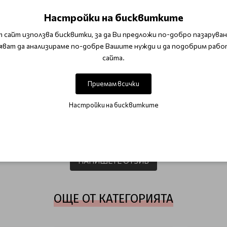
Настройки на бисквитките
ете спирала отдолу. Благодарение на това очите ви ще бъда
 сайт използва бисквитки, за да Ви предложи по-добро пазаруване
ане на миглите може да бъде степенуван чрез добавяне на п
яват да анализираме по-добре Вашите нужди и да подобрим рабо
сайта.
a
SALE TOP
SALE Грим
Приемам всички
Настройки на бисквитките
ОТЗИВИ (0)
Този продукт няма отзиви.
НАПИШЕТЕ ОТЗИВ
ОЩЕ ОТ КАТЕГОРИЯТА