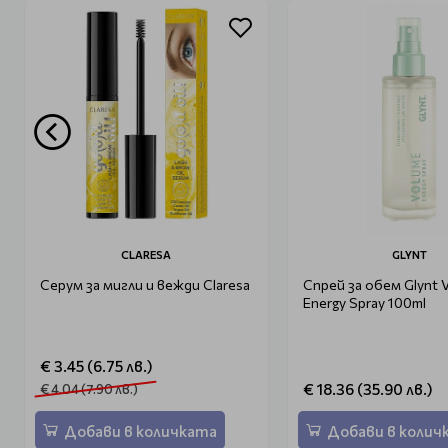
CLARESA
GLYNT
Серум за мигли и вежди Claresa
Спрей за обем Glynt 
Energy Spray 100ml
€ 3.45 (6.75 лв.)
€ 18.36 (35.90 лв.)
€ 4.04 (7.90 лв.)
Добави в количката
Добави в колич