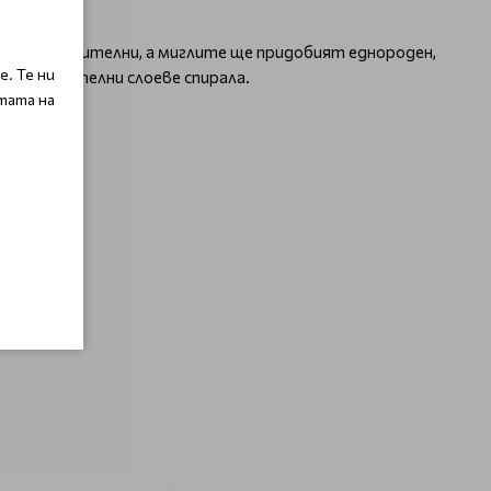
т по-изразителни, а миглите ще придобият еднороден,
. Те ни
оследователни слоеве спирала.
тата на