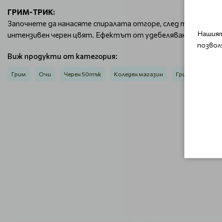
ГРИМ-ТРИК:
Започнете да нанасяте спиралата отгоре, след това нанес
Нашият
интензивен черен цвят. Ефектът от удебеляване и удължав
позвол
Виж продукти от категория:
Грим
Очи
Черен 50тък
Коледен магазин
Гримове Clares