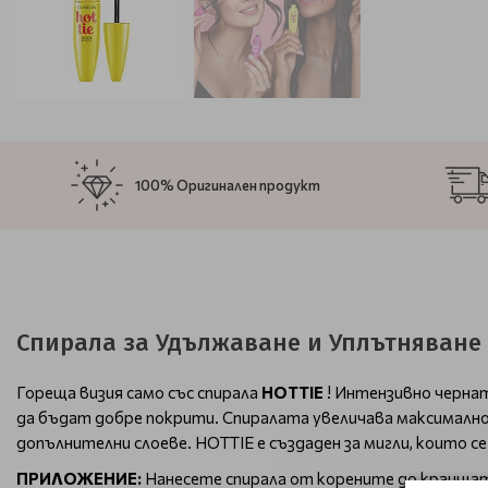
100% Оригинален продукт
Спирала за Удължаване и Уплътняване ч
Гореща визия само със спирала
HOTTIE
! Интензивно чернат
да бъдат добре покрити. Спиралата увеличава максимално 
допълнителни слоеве. HOTTIE е създаден за мигли, които 
ПРИЛОЖЕНИЕ:
Нанесете спирала от корените до краища