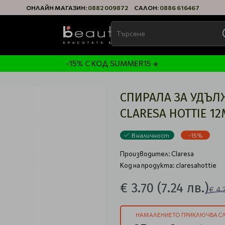
ОНЛАЙН МАГАЗИН:
0882 009872
САЛОН:
0886 616467
-15% С КОД SUMMER15 ☀️
СПИРАЛА ЗА УДЪЛ
CLARESA HOTTIE 12
В наличност
-15%
Производител:
Claresa
Код на продукта: claresahottie
€ 3.70
(7.24 лв.)
€ 4.
НАМАЛЕНИЕТО ПРИКЛЮЧВА СЛ