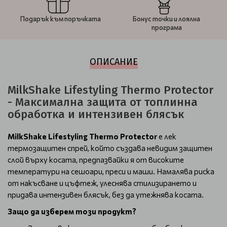
Подарък към поръчката
Бонус точки и лоялна
програма
ОПИСАНИЕ
MilkShake Lifestyling Thermo Protector
- Максимална защита от топлинна
обработка и интензивен блясък
MilkShake Lifestyling Thermo Protector
е лек
термозащитен спрей, който създава невидим защитен
слой върху косата, предпазвайки я от високите
температури на сешоари, преси и маши. Намалява риска
от накъсване и цъфтеж, улеснява стилизирането и
придава интензивен блясък, без да утежнява косата.
Защо да изберем този продукт?