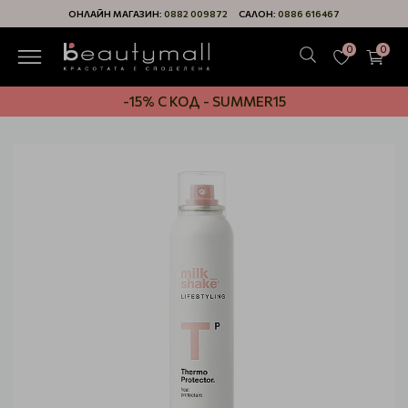
ОНЛАЙН МАГАЗИН:
0882 009872
САЛОН:
0886 616467
0
0
-15% С КОД - SUMMER15