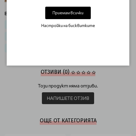
термозащита, здравина и блясък за косата!
Приемам всички
Виж продукти от категория:
Коса
Термозащита за коса
Настройки на бисквитките
Очарователна стайлинг линия Lifestyling
Слънцезащитни продукти
ОТЗИВИ (0)
Този продукт няма отзиви.
НАПИШЕТЕ ОТЗИВ
ОЩЕ ОТ КАТЕГОРИЯТА