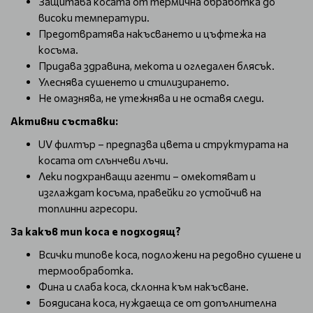
Защитава косата от термична обработка до
високи температури.
Предотвратява накъсването и цъфтежа на
косъма.
Придава здравина, мекота и огледален блясък.
Улеснява сушенето и стилизирането.
Не омазнява, не утежнява и не оставя следи.
Активни съставки:
UV филтър – предпазва цвета и структурата на
косата от слънчеви лъчи.
Леки подхранващи агенти – омекотяват и
изглаждат косъма, правейки го устойчив на
топлинни агресори.
За какъв тип коса е подходящ?
Всички типове коса, подложени на редовно сушене и
термообработка.
Фина и слаба коса, склонна към накъсване.
Боядисана коса, нуждаеща се от допълнителна