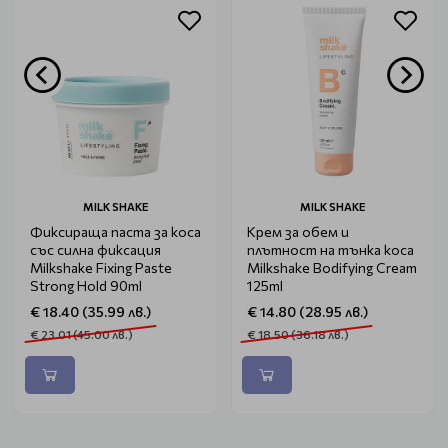
MILK SHAKE
MILK SHAKE
Фиксираща паста за коса
Крем за обем и
със силна фиксация
плътност на тънка коса
Milkshake Fixing Paste
Milkshake Bodifying Cream
Strong Hold 90ml
125ml
€ 18.40 (35.99 лв.)
€ 14.80 (28.95 лв.)
€ 23.01 (45.00 лв.)
€ 18.50 (36.18 лв.)