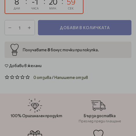
8
-1
20
58
ДНИ
ЧАСА
МИН.
СЕК.
ДОБАВИ В КОЛИЧКАТА
8
Получавате
бонус точки при покупка.
Добави в желани
0 отзива
/
Напишете отзив
100% Оригинален продукт
Бърза доставка
Преглед преди плащане