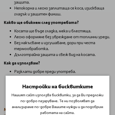
защита.
Непокорна и лесно заплитаща се коса, изискваща
гладък и защитен финиш.
Какво ще обикнем след употребата?
Косата ще бъде гладка, мека и блестяща.
Лесно оформяне без увреждане от топлинни уреди.
Без накъсване и изсушаване, дори при честа
термообработка.
Дълготрайна защита и свеж вид на косата.
Как да използвам?
Разклати добре преди употреба.
Напръскай върху чиста, подсушена с кърпа коса от
разстояние 20-30 см преди сушене.
Настройки на бисквитките
При употреба на преса или маша – напръскай
Нашият сайт използва бисквитки, за да Ви предложи
отново върху суха коса.
Продължи със стилизиране по желание.
по-добро пазаруване. Те ни позволяват да
анализираме по-добре Вашите нужди и да подобрим
MilkShake Lifestyling Thermo Protector – сигурна
работата на сайта.