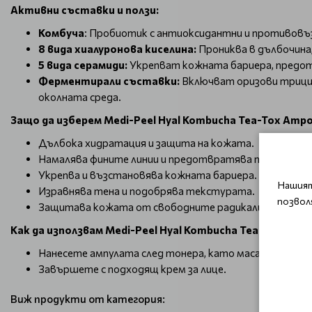
Активни съставки и ползи:
Комбуча
: Пробиотик с антиоксидантни и противовъ
8 вида хиалуронова киселина:
Прониква в дълбочина
5 вида серамиди:
Укрепват кожната бариера, предот
Ферментирали съставки:
Включват оризови трици,
околната среда.
Защо да изберем
Medi-Peel Hyal Kombucha Tea-Tox Ampo
Дълбока хидратация и защита на кожата.
Намалява фините линии и предотвратява появата на
Укрепва и възстановява кожната бариера.
Нашият
Изравнява тена и подобрява текстурата.
позвол
Защитава кожата от свободните радикали и външни
Как да използвам
Medi-Peel Hyal Kombucha Tea-Tox Ampo
Нанесете ампулата след тонера, като масажирате не
Завършете с подходящ крем за лице.
Виж продукти от категория: