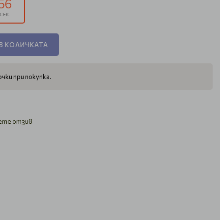
55
СЕК.
В КОЛИЧКАТА
чки при покупка.
ете отзив