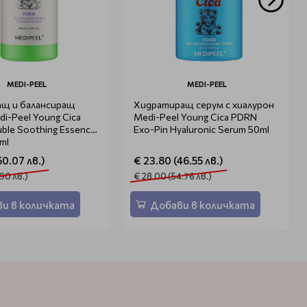
MEDI-PEEL
MEDI-PEEL
ащ и балансиращ
Хидратиращ серум с хиалурон
i-Peel Young Cica
Medi-Peel Young Cica PDRN
ble Soothing Essence
Exo-Pin Hyaluronic Serum 50ml
ml
50.07 лв.)
€ 23.80 (46.55 лв.)
.90 лв.)
€ 28.00 (54.76 лв.)
и в количката
Добави в количката