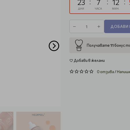
23
7
12
ДНИ
ЧАСА
МИН.
ДОБАВИ 
11
Получавате
бонус то
Добави в желани
0 отзива
/
Напиш