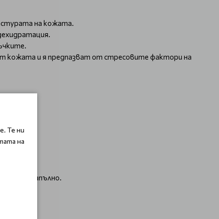
кстурата на кожата.
дехидратация.
ъчките.
ат кожата и я предпазват от стресовите фактори на
. Те ни
тата на
сорбира напълно.