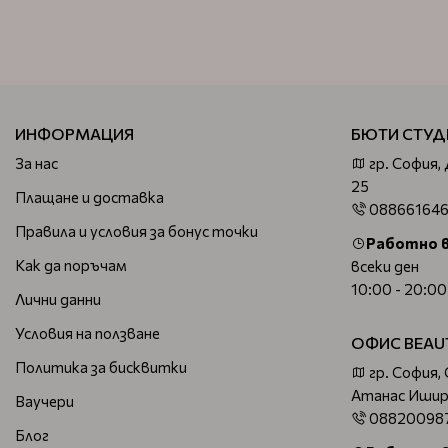
ИНФОРМАЦИЯ
БЮТИ СТУД
За нас
гр. София,
25
Плащане и доставка
08866164
Правила и условия за бонус точки
Работно 
Как да поръчам
всеки ден
10:00 - 20:00
Лични данни
Условия на ползване
ОФИС BEAU
Политика за бисквитки
гр. София,
Атанас Ишир
Ваучери
08820098
Блог