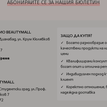
АБОНИРАЙТЕ СЕ ЗА НАШИЯ БЮЛЕТИН
ИО BEAUTYMALL
ЗАЩО ДА КУПЯ?
 Дианабад, ул. Крум Кюлявков
Богатo разнообразие 
качествени продукти на н
67
цени
време
Квалифицирани консул
богат опит и отлична ре
Индивидуален подход к
клиент
TYMALL
Коректно отношение, 
 Студентски град, ул.Проф.
надеждна доставка
ков 7
72