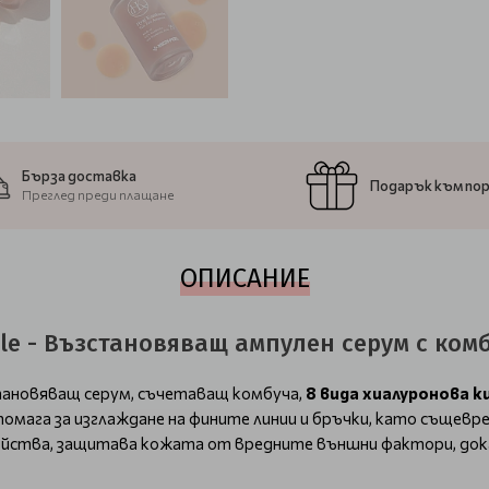
Бърза доставка
Подарък към по
Преглед преди плащане
ОПИСАНИЕ
le - Възстановяващ ампулен серум с ком
ановяващ серум, съчетаващ комбуча,
8 вида хиалуронова к
 помага за изглаждане на фините линии и бръчки, като същев
ойства, защитава кожата от вредните външни фактори, док