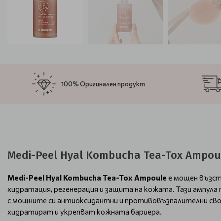
100% Оригинален продукт
Medi-Peel Hyal Kombucha Tea-Tox Ampou
Medi-Peel Hyal Kombucha Tea-Tox Ampoule
е мощен възст
хидратация, регенерация и защита на кожата. Тази ампула
с мощните си антиоксидантни и противовъзпалителни св
хидратират и укрепват кожната бариера.