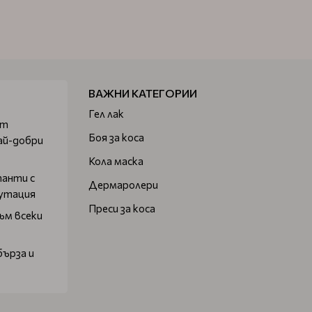
ВАЖНИ КАТЕГОРИИ
Гел лак
от
Боя за коса
ай-добри
Кола маска
танти с
Дермаролери
путация
Преси за коса
ъм всеки
бърза и