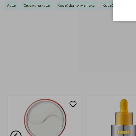
Лице
Серуми за лице
Корейска козметика
Корейска козметик