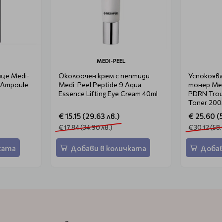
MEDI-PEEL
ице Medi-
Околоочен крем с пептиди
Успокояв
l Ampoule
Medi-Peel Peptide 9 Aqua
тонер Med
Essence Lifting Eye Cream 40ml
PDRN Trou
Toner 200
€ 15.15 (29.63 лв.)
€ 25.60 (
€ 17.84 (34.90 лв.)
€ 30.12 (58
ката
Добави в количката
Добав