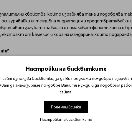
зпалителни свойства, който изравнява тена и подобрява те
, осигурявайки интензивна хидратация и предотвратявайки 
вратяват загубата на влага и намаляват фините линии и бр
 екстракт от камелия и кора на мандарина, които подхранв
ule?
 бръчки.
Настройки на бисквитките
 сайт използва бисквитки, за да Ви предложи по-добро пазаруване
яват да анализираме по-добре Вашите нужди и да подобрим рабо
те агресори.
сайта.
ule?
жно от центъра към външните зони на лицето, докато се аб
Приемам всички
Настройки на бисквитките