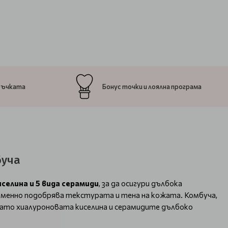
ръчката
Бонус точки и лоялна програма
буча
иселина и 5 вида серамиди
, за да осигури дълбока
ременно подобрява текстурата и тена на кожата. Комбуча,
ато хиалуроновата киселина и серамидите дълбоко