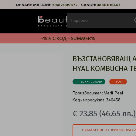
ОНЛАЙН МАГАЗИН:
0882 009872
САЛОН:
0886 616467
-15% С КОД - SUMMER15
ВЪЗСТАНОВЯВАЩ А
HYAL KOMBUCHA T
В наличност
-15%
Производител:
Medi-Peel
Код на продукта: 346458
€ 23.85
(46.65 лв.)
НАМАЛЕНИЕТО ПРИКЛЮЧВА СЛ