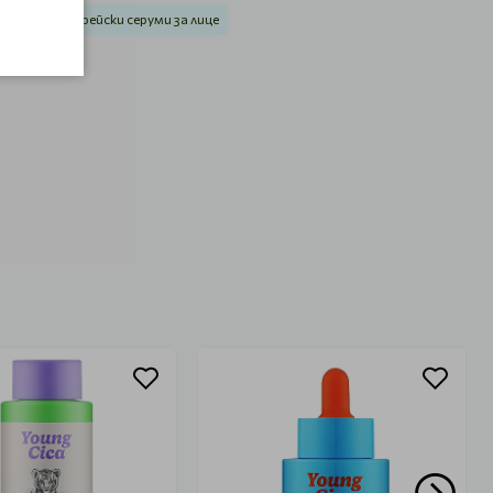
птиди
Корейски серуми за лице