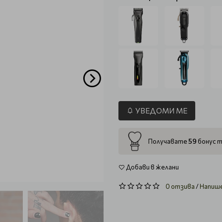
УВЕДОМИ МЕ
59
Получавате
бонус т
Добави в желани
0 отзива
/
Напиш