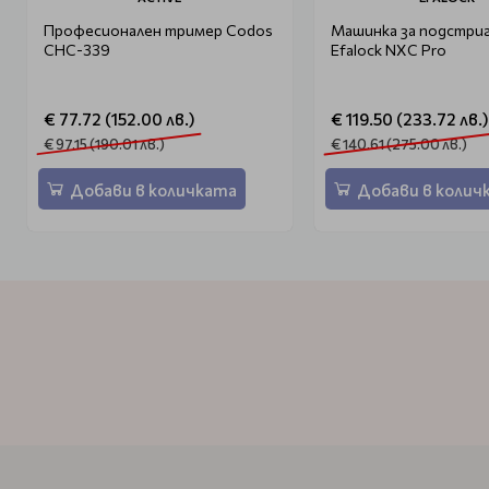
Професионален тример Codos
Машинка за подстри
CHC-339
Efalock NXC Pro
€ 77.72 (152.00 лв.)
€ 119.50 (233.72 лв.)
€ 97.15 (190.01 лв.)
€ 140.61 (275.00 лв.)
Добави в количката
Добави в колич