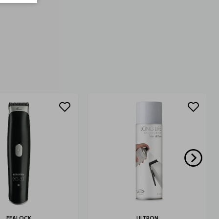
EFALOCK
ULTRON