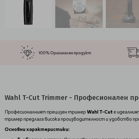
100% Оригинален продукт
Wahl T-Cut Trimmer - Професионален п
Професионалният прецизен тример
Wahl T-Cut
е идеалния
тример предлага висока производителност и удобство при
Основни характеристики: