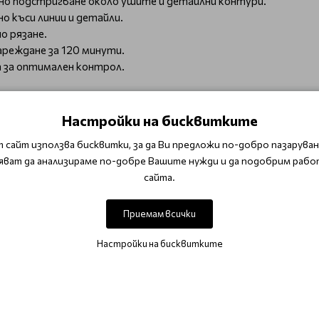
изно подстригване около ушите и детайлни контури.
 къси линии и детайли.
о рязане.
ареждане за 120 минути.
 за оптимален контрол.
Настройки на бисквитките
 сайт използва бисквитки, за да Ви предложи по-добро пазаруване
яват да анализираме по-добре Вашите нужди и да подобрим рабо
сайта.
ст и контрол в контурирането и оформянето на косата –
Приемам всички
во
Бръснарски машинки
Настройки на бисквитките
ОТЗИВИ (0)