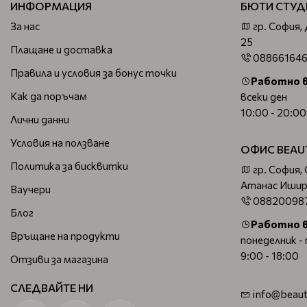
ИНФОРМАЦИЯ
БЮТИ СТУД
За нас
гр. София,
25
Плащане и доставка
08866164
Правила и условия за бонус точки
Работно 
Как да поръчам
всеки ден
10:00 - 20:00
Лични данни
Условия на ползване
ОФИС BEAU
Политика за бисквитки
гр. София,
Атанас Ишир
Ваучери
08820098
Блог
Работно 
Връщане на продукти
понеделник -
9:00 - 18:00
Отзиви за магазина
СЛЕДВАЙТЕ НИ
info@beaut