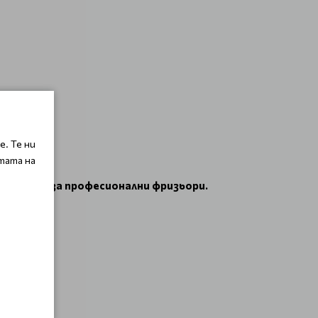
. Те ни
тата на
 идеален за професионални фризьори.