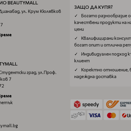
ИО BEAUTYMALL
ЗАЩО ДА КУПЯ?
 Дианабад, ул. Крум Кюлявков
Богатo разнообразие 
качествени продукти на н
67
цени
време
Квалифицирани консул
богат опит и отлична ре
Индивидуален подход к
клиент
TYMALL
Коректно отношение, 
 Студентски град, ул.Проф.
надеждна доставка
ков 7
72
време
 петък
ymall.bg