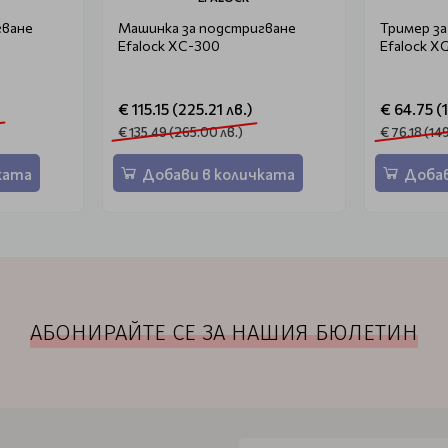
гване
Машинка за подстригване
Тример з
Efalock XC-300
Efalock X
€ 115.15 (225.21 лв.)
€ 64.75 (
€ 135.49 (265.00 лв.)
€ 76.18 (14
ката
Добави в количката
Добав
АБОНИРАЙТЕ СЕ ЗА НАШИЯ БЮЛЕТИН