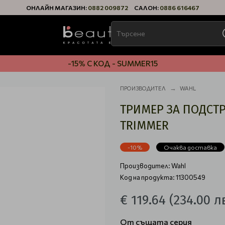
ОНЛАЙН МАГАЗИН:
0882 009872
САЛОН:
0886 616467
-15% С КОД - SUMMER15
ПРОИЗВОДИТЕЛ
WAHL
ТРИМЕР ЗА ПОДСТ
TRIMMER
-10%
Очаква доставка
Производител:
Wahl
Код на продукта: 11300549
€ 119.64
(234.00 лв
От същата серия