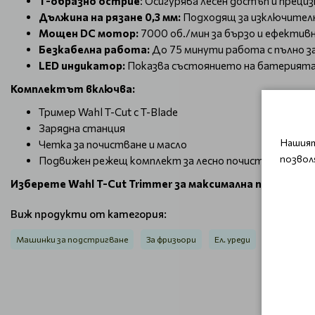
Т-образно острие
: Осигурява лесен достъп и прец
Дължина на рязане 0,3 мм:
Подходящ за изключително
Мощен DC мотор:
7000 об./мин за бързо и ефективн
Безкабелна работа:
До 75 минути работа с пълно з
LED индикатор:
Показва състоянието на батерията
Комплектът включва:
Тример Wahl T-Cut с T-Blade
Зарядна станция
Нашият
Четка за почистване и масло
позвол
Подвижен режещ комплект за лесно почистване
Изберете Wahl T-Cut Trimmer за максимална прецизно
Виж продукти от категория:
Машинки за подстригване
За фризьори
Ел. уреди
Бръснарст