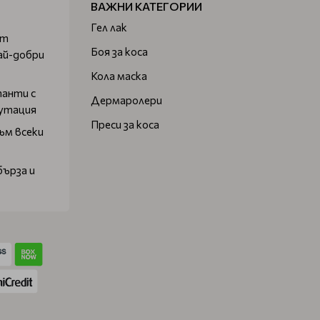
ВАЖНИ КАТЕГОРИИ
Гел лак
от
Боя за коса
ай-добри
Кола маска
танти с
Дермаролери
путация
Преси за коса
ъм всеки
бърза и