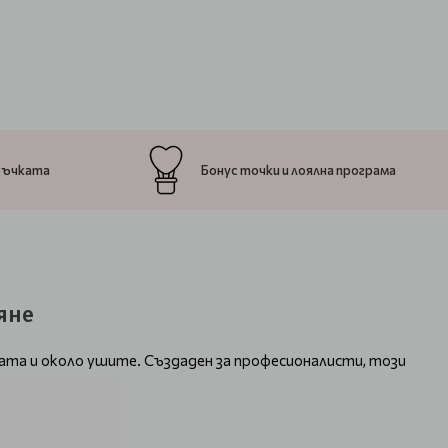
ръчката
Бонус точки и лоялна програма
яне
дата и около ушите. Създаден за професионалисти, този