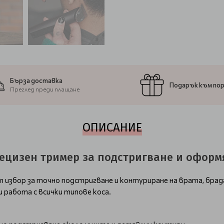
Бърза доставка
Подарък към по
Преглед преди плащане
ОПИСАНИЕ
рецизен тример за подстригване и оформ
т избор за точно подстригване и контуриране на врата, бра
 работа с всички типове коса.