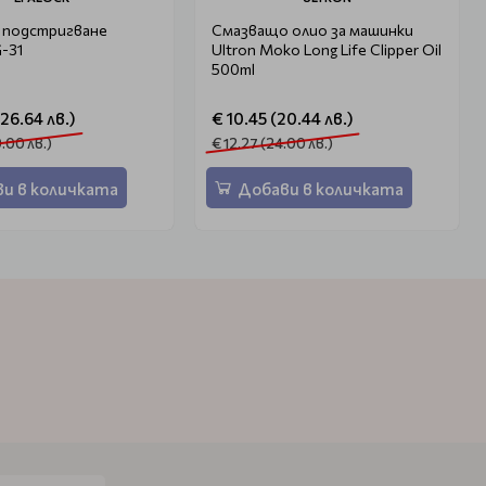
а подстригване
Смазващo олио за машинки
G-31
Ultron Moko Long Life Clipper Oil
500ml
126.64 лв.)
€ 10.45 (20.44 лв.)
9.00 лв.)
€ 12.27 (24.00 лв.)
и в количката
Добави в количката