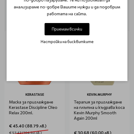
анализираме по-добре Вашите нужди и да подобрим
работата на сайта.
ОЩЕ ОТ КАТЕГОРИЯТА
Приемам всички
Настройки на бисквитките
KERASTASE
KEVIN.MURPHY
Маска за приглаждане
Терапия за приглаждане
Kerastase Discipline Oleo
на плътна и къдрава коса
Relax 200ml.
Kevin Murphy Smooth
Again 200ml
€ 45.40 (88.79 лв.)
€ 30.68 (60.00 лв.)
€ 53.43 (104.50 лв.)