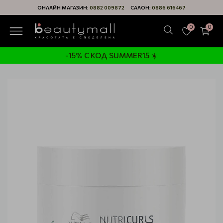
ОНЛАЙН МАГАЗИН:
0882 009872
САЛОН:
0886 616467
0
0
-15% С КОД SUMMER15 ☀️