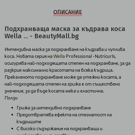
ОПИСАНИЕ
Подхранваща маска за къдрава коса
Wella ... - BeautyMall.bg
Интензивна маска за подхранване на къдрава и чуплива
коса. Новата серия на
Wella
Professional -Nutricurls,
осигурява най-подходящата степен на подхранване, за да
разкрие максимално красотата на всяка къдрица.
Прекаленото подхранване може да утежни косата, а
най-подходящата степен на грижа е от съществено
значение, за да бъде косата мека и еластична.
Ползи
Грижа за интензивно подхранване
Предотвратява ефекта на стегнатост на
къдриците
С високо съдържание на подхранващи и