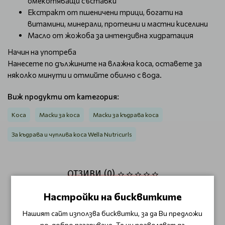
омекотяващи съставки
Екстракт от пшеничени трици, богати на
витамини, минерали, протеини и мастни киселини
Масло от жожоба за интензивна хидратация
Начин на употреба
Нанесете по дължините на влажна коса, оставете за
няколко минути и отмийте обилно с вода.
Виж продукти от категория:
Коса
Маски за коса
Маски за къдрава коса
За къдрава и чуплива коса Wella Nutricurls
ОТЗИВИ (0)
Настройки на бисквитките
Този продукт няма отзиви.
Нашият сайт използва бисквитки, за да Ви предложи
НАПИШЕТЕ ОТЗИВ
по-добро пазаруване. Те ни позволяват да