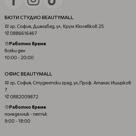
БЮТИ СТУДИО BEAUTYMALL
гр. София, Дианабад, ул. Крум Кюлявков 25
0886616467
Работно време
всеки ден
10:00 - 20:00
ОФИС BEAUTYMALL
гр. София, Студентски град, ул.Проф. Атанас Иширков
7
0882009872
Работно време
понеделник - петък
9:00 - 18:00