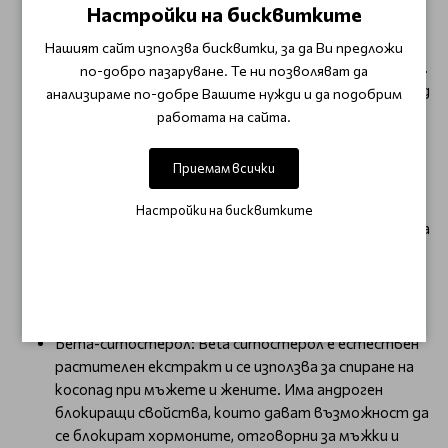
Настройки на бисквитките
за падане на косата.
Мед: спомага за образуване на хемоглобина в
Нашият сайт използва бисквитки, за да Ви предложи
кръвните клетки и помага за преноса на кислорода.
по-добро пазаруване. Те ни позволяват да
В диета, бедна на мед липсва достатъчно кислород
анализираме по-добре Вашите нужди и да подобрим
в кръвта на скалпа и не достигат необходимите
работата на сайта.
хранителни вещества – следователно косата
страда и започва изтъняване и окапване.
Приемам всички
Ниацин: увеличава циркулацията на кръв към
скалпа и стимулира растежа на косата '.
Настройки на бисквитките
Витамин В6: Витамин B6 предотвратява загуба на
коса и подпомага на синтеза на меланин, пигмента,
който дава цвят на косата.
Пантотенова киселина (витамин В5): Предпазва
от побеляване и косопад.
Бета-ситостерол: Beta ситостерол е естествен
растителен екстракт и се използва за спиране на
косопад при мъжете и жените. Има андроген
блокиращи свойства, които дават възможност да
се блокират хормоните, отговорни за мъжки и