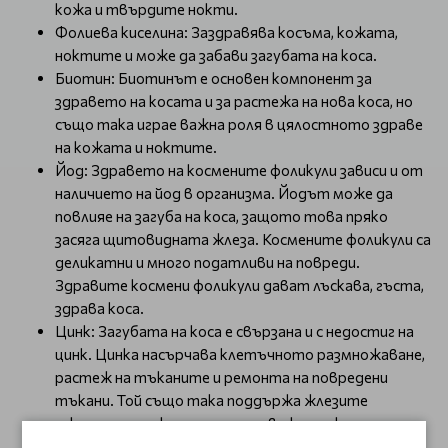
кожа и твърдите нокти.
Фолиева киселина: Заздравява косъма, кожата,
ноктите и може да забави загубата на коса.
Биотин: Биотинът е основен компонент за
здравето на косата и за растежа на нова коса, но
също така играе важна роля в цялостното здраве
на кожата и ноктите.
Йод: Здравето на космените фоликули зависи и от
наличието на йод в организма. Йодът може да
повлияе на загуба на коса, защото това пряко
засяга щитовидната жлеза. Космените фоликули са
деликатни и много податливи на повреди.
Здравите космени фоликули дават лъскава, гъста,
здрава коса.
Цинк: Загубата на коса е свързана и с недостиг на
цинк. Цинка насърчава клетъчното размножаване,
растеж на тъканите и ремонта на повредени
тъкани. Той също така поддържа жлезите
секретиращи, което е много важно за космените
фоликули, като по този начин намалява шансовете