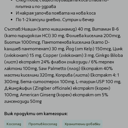
плътна и по-здрава
И накрая започва появата на нова коса
По 1-2 капсули дневно. Сутрин и вечер
Състав:Ниацин (като ниацинамид) 40 mg, Витамин В-6
(като пиридоксин HCl) 30 mg, Фолиева киселина 200mcg,
Биотин 1000mcg, Пантотенова киселина (като D-
калциев пантотенат) 30 mg, Йод (от Kelp) 150mcg, Цинк
(глюконат) 15 mg, Copper (глюконат) 3 mg, Ginkgo Biloba
(лист) екстракт 24% флавон гликозиди / 6% терпен
лактони 100mg, Saw Palmetto (плод) Екстракт 40%
мастни киселини 320mg, Коприва (листа) Екстракт 4: 1
300mg, Бета-ситостерол 100mg, L-таурин USP 100 mg,
Джинджифил (Zingiber officinale) екстракт (корен)
100mg, American Ginseng (корен) екстракт от 5%
гинсенозиди 50mg
Виж продукти от категория:
Косопад
Против косопад
Хранителни добавки