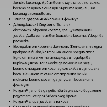
женски косопад. Действието му е много по-силно,
когато се приема още при първите признаци на
косопад и плешивост.
Тaurine: заздравява космения фоликул
Джинджифил (Zingiber officinale)
екстракт : укрепва косата, срещу начупване и
загуба. Дава естествен блясък на косата. Ускорява
растежа.
Екстракт от корен на жен-шен: Жен-шенът е една
прекрасна билка, която има много предимства.
Едно от тях е, че тя стимулира и подобрява
циркулацията. Това може да помогне на тези,
които страдат от косопад или слаба и изтощена
коса. Жен-шенът също отстранява всички
токсини, които могат да запушат космените
фоликули.
Foligain® започва да действа веднага, но видимите
резултати се проявяват след време.
Foligain® спира загубата на коса
След това, съществуващата коса става по-