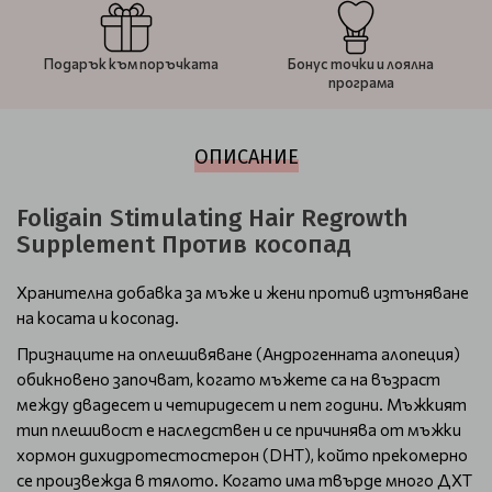
Подарък към поръчката
Бонус точки и лоялна
програма
ОПИСАНИЕ
Foligain Stimulating Hair Regrowth
Supplement Против косопад
Хранителна добавка за мъже и жени против изтъняване
на косата и косопад.
Признаците на оплешивяване (Андрогенната алопеция)
обикновено започват, когато мъжете са на възраст
между двадесет и четиридесет и пет години. Мъжкият
тип плешивост е наследствен и се причинява от мъжки
хормон дихидротестостерон (DHT), който прекомерно
се произвежда в тялото. Когато има твърде много ДХТ