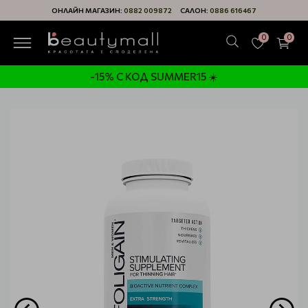
ОНЛАЙН МАГАЗИН:
0882 009872
САЛОН:
0886 616467
0
0
-15% С КОД SUMMER15 ☀️