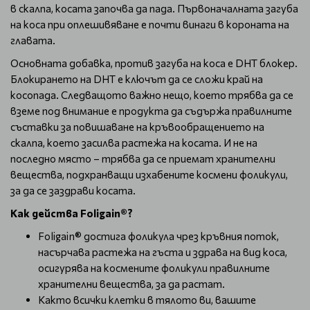
в скалпа, косата започва да пада. Първоначалната загуба
на коса при оплешивяване е почти винаги в короната на
главата.
Основната добавка, против загуба на коса е DHT блокер.
Блокирането на DHT е ключът да се сложи край на
косопада. Следващото важно нещо, което трябва да се
вземе под внимание е продукта да съдържа правилните
съставки за повишаване на кръвообращението на
скалпа, което засилва растежа на косата. И не на
последно място – трябва да се приемат хранителни
вещества, подхранващи изхабените космени фоликули,
за да се заздрави косата.
Как действа Foligain®?
Foligain® достига фоликула чрез кръвния поток,
насърчава растежа на гъста и здрава на вид коса,
осигурява на космените фоликули правилните
хранителни вещества, за да растат.
Както всички клетки в тялото ви, вашите