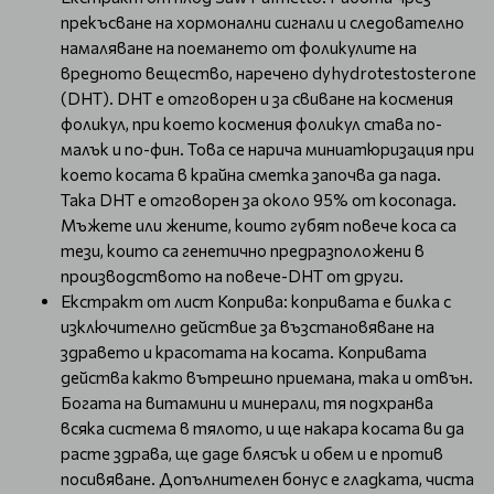
прекъсване на хормонални сигнали и следователно
намаляване на поемането от фоликулите на
вредното вещество, наречено dyhydrotestosterone
(DHT). DHT е отговорен и за свиване на космения
фоликул, при което космения фоликул става по-
малък и по-фин. Това се нарича миниатюризация при
което косата в крайна сметка започва да пада.
Така DHT е отговорен за около 95% от косопада.
Мъжете или жените, които губят повече коса са
тези, които са генетично предразположени в
производството на повече-DHT от други.
Екстракт от лист Коприва: копривата е билка с
изключително действие за възстановяване на
здравето и красотата на косата. Копривата
действа както вътрешно приемана, така и отвън.
Богата на витамини и минерали, тя подхранва
всяка система в тялото, и ще накара косата ви да
расте здрава, ще даде блясък и обем и е против
посивяване. Допълнителен бонус е гладката, чиста