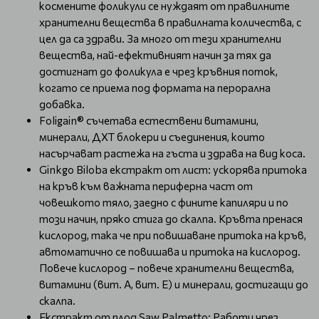
космените фоликули се нуждаят от правилните
хранителни вещества в правилната количества, с
цел да са здрави. За много от тези хранителни
вещества, най-ефективният начин за тях да
достигнат до фоликула е чрез кръвния поток,
когато се приема под формата на перорална
добавка.
Foligain® съчетава естествени витамини,
минерали, ДХТ блокери и съединения, които
насърчават растежа на гъста и здрава на вид коса.
Ginkgo Biloba екстракт от лист: ускорява притока
на кръв към важната периферна част от
човешкото тяло, заедно с фините капиляри и по
този начин, пряко стига до скалпа. Кръвта пренася
кислород, така че при повишаване притока на кръв,
автоматично се повишава и притока на кислород.
Повече кислород – повече хранителни вещества,
витамини (вит. А, вит. Е) и минерали, достигащи до
скалпа.
Екстракт от плод Saw Palmetto: Работи чрез