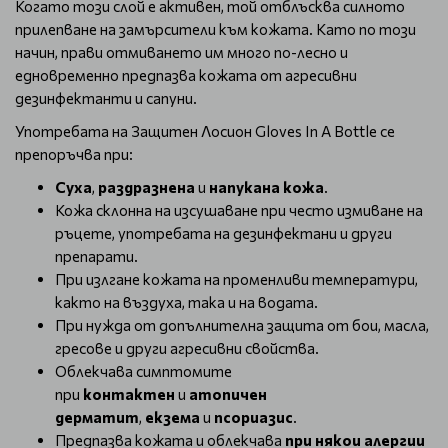
Когато този слой е активен, той отблъсква силното
прилепване на замърсители към кожата. Като по този
начин, прави отмиването им много по-лесно и
едновременно предпазва кожата от агресивни
дезинфектанти и сапуни.
Употребата на
Защитен Лосион Gloves In A Bottle се
препоръчва при
:
Суха
,
раздразнена
и
напукана кожа
.
Кожа склонна на изсушаване при често измиване на
ръцете, употребата на дезинфектани и други
препарати.
При излгане кожата на променливи температури,
както на въздуха, така и на водата.
При нужда от допълнителна защита от бои, масла,
гресове и други агресивни свойства.
Облекчава симптомите
при
контактен
и
атопичен
дерматит
,
екзема
и
псориазис
.
Предпазва кожата и облекчава
при някои алергии