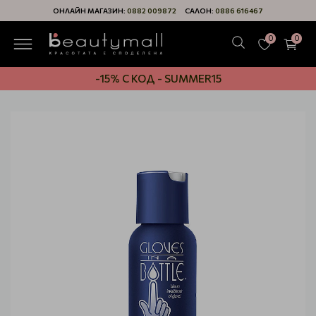
ОНЛАЙН МАГАЗИН:
0882 009872
САЛОН:
0886 616467
0
0
-15% С КОД - SUMMER15