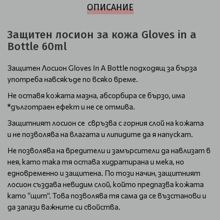
ОПИСАНИЕ
Защитен лосион за кожа Gloves in a
Bottle 60ml
Защитен Лосион Gloves In A Bottle подходящ за бърза
употреба навсякъде по всяко време.
Не оставя кожата мазна, абсорбира се бързо, има
*дълготраен ефект и не се отмива.
Защитният лосион се свръзва с горния слой на кожата
и не позволява на влагата и липидите да я напускат.
Не позволява на вредители и замърсители да навлизат в
нея, като така тя остава хидратирана и мека, но
едновременно и защитена. По този начин, защитният
лосион създава невидим слой, който предпазва кожата
като “щит”. Това позволява тя сама да се възстанови и
да запази важните си свойства.