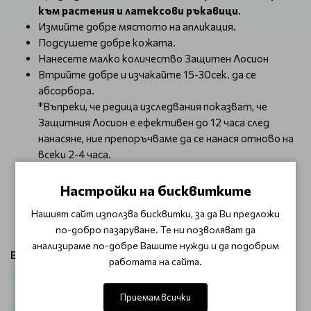
към растения и латексови ръкавици
.
Измийте добре мястото на апликация.
Подсушете добре кожата.
Нанесете малко количество Защитен Лосион
Втрийте добре и изчакайте 15-30сек. да се
абсорбора.
*Въпреки, че редица изследвания показват, че
Защитния Лосион е ефективен до 12 часа след
нанасяне, ние препоръчваме да се нанася отново на
всеки 2-4 часа.
Избягвайте нанасянето на Защитен Лосион
Настройки на бисквитките
Gloves In A Bottle в близост до очите! При
контакт с очите, бързо измийте очите с
Нашият сайт използва бисквитки, за да Ви предложи
хладка вода.
по-добро пазаруване. Те ни позволяват да
анализираме по-добре Вашите нужди и да подобрим
Виж продукти от категория:
работата на сайта.
Маникюр
Тяло
Лосиони и кремове
За Козметици
Приемам всички
За фризьори
Еднократни консумативи и дезинфектанти