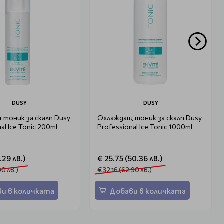
DUSY
DUSY
тоник за скалп Dusy
Охлаждащ тоник за скалп Dusy
al Ice Tonic 200ml
Professional Ice Tonic 1000ml
.29 лв.)
€ 25.75 (50.36 лв.)
90 лв.)
€ 32.16 (62.90 лв.)
и в количката
Добави в количката