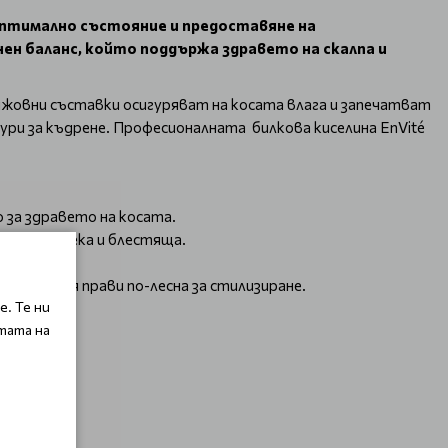
в оптимално състояние и предоставяне на
ен баланс, който поддържа здравето на скалпа и
рижовни съставки осигуряват на косата влага и запечатват
ури за къдрене. Професионалната билкова киселина EnVité
о за здравето на косата.
правят мека и блестяща.
, като я прави по-лесна за стилизиране.
. Те ни
тата на