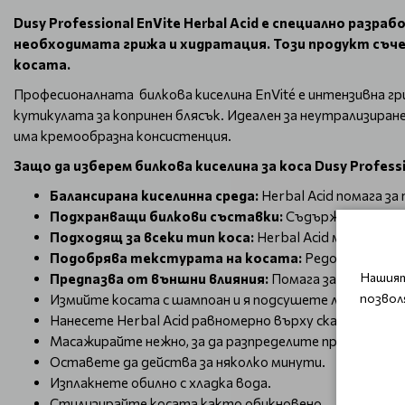
Dusy Professional EnVite Herbal Acid е специално раз
необходимата грижа и хидратация. Този продукт съче
косата.
Професионалната билкова киселина EnVité е интензивна гри
кутикулата за копринен блясък. Идеален за неутрализиран
има кремообразна консистенция.
Защо да изберем билкова киселина за коса Dusy Professio
Балансирана киселинна среда:
Herbal Acid помага за
Подхранващи билкови съставки:
Съдържа билкови 
Подходящ за всеки тип коса:
Herbal Acid може да се
Подобрява текстурата на косата:
Редовната упот
Нашият
Предпазва от външни влияния:
Помага за предпазва
позвол
Измийте косата с шампоан и я подсушете леко с кърп
Нанесете Herbal Acid равномерно върху скалпа и влас
Масажирайте нежно, за да разпределите продукта.
Оставете да действа за няколко минути.
Изплакнете обилно с хладка вода.
Стилизирайте косата както обикновено.