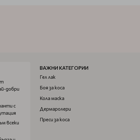
ВАЖНИ КАТЕГОРИИ
Гел лак
от
Боя за коса
ай-добри
Кола маска
танти с
Дермаролери
путация
Преси за коса
ъм всеки
бърза и