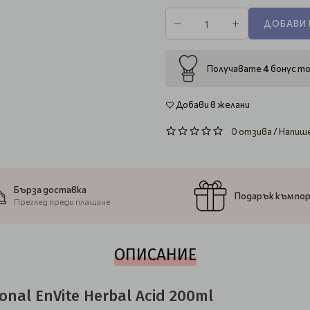
ДОБАВИ 
4
Получавате
бонус то
Добави в желани
0 отзива
/
Напиш
Бърза доставка
Подарък към по
Преглед преди плащане
ОПИСАНИЕ
nal EnVite Herbal Acid 200ml