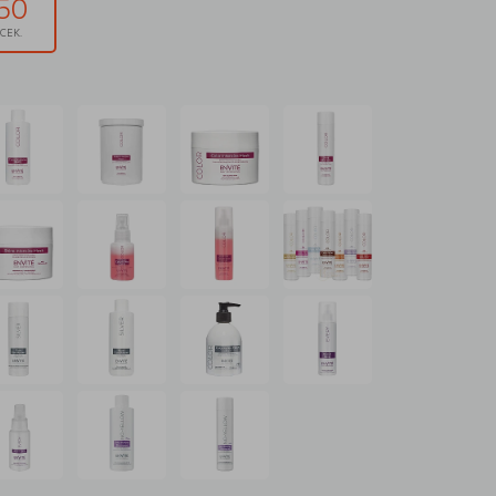
50
СЕК.