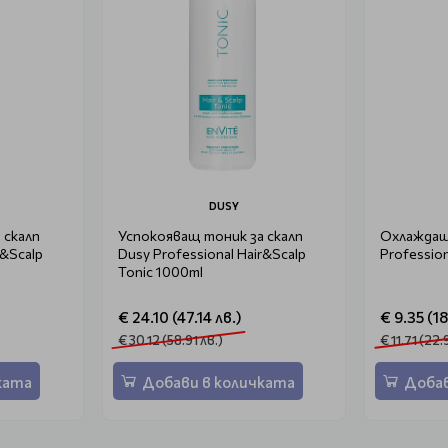
DUSY
 скалп
Успокояващ тоник за скалп
Охлаждащ 
r&Scalp
Dusy Professional Hair&Scalp
Profession
Tonic 1000ml
€ 24.10 (47.14 лв.)
€ 9.35 (18
€ 30.12 (58.91 лв.)
€ 11.71 (22.
ката
Добави в количката
Добав