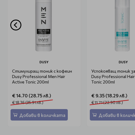
DUSY
DUSY
Стимулиращ тоник с кофеин
Успокояващ тоник за
Dusy Professional Men Hair
Dusy Professional Hai
Active Tonic 200ml
Tonic 200ml
€ 14.70 (28.75 лв.)
€ 9.35 (18.29 лв.)
€ 18.36 (35.91 лв.)
€ 11.71 (22.90 лв.)
Добави в количката
Добави в колич