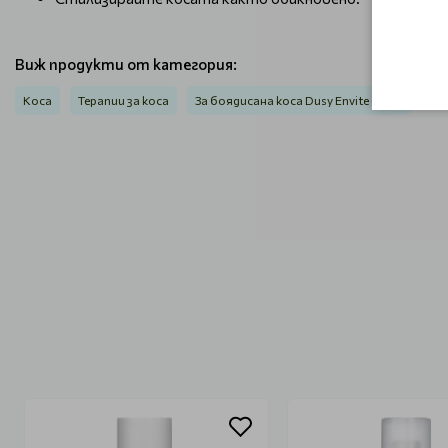
Виж продукти от категория:
Коса
Терапии за коса
За боядисана коса Dusy Envite Color