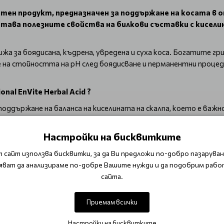
работен продукт, предназначен за поддържане на косата 
тава полезните свойства на билкови съставки с киселин
жа за боядисана, къдрена, увредена и суха коса. Богатите г
е на стойността на рН след боядисване и перманентни процед
nal EnVite Herbal Acid ?
 поддържане на баланса на киселината на скалпа, което е важн
екстракти, които хидратират и подхранват косата, като я 
 използва на всеки тип коса.
Настройки на бисквитките
реба на този продукт може да подобри текстурата на косата
 сайт използва бисквитки, за да Ви предложи по-добро пазаруване
не на косата от негативните влияния на околната среда.
яват да анализираме по-добре Вашите нужди и да подобрим рабо
а.
сайта.
овете.
Приемам всички
Настройки на бисквитките