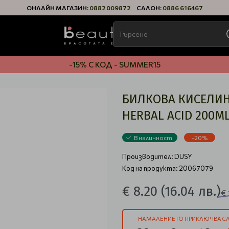
ОНЛАЙН МАГАЗИН:
0882 009872
САЛОН:
0886 616467
-15% С КОД - SUMMER15
БИЛКОВА КИСЕЛИНА
HERBAL ACID 200M
В наличност
-20%
Производител:
DUSY
Код на продукта: 20067079
€ 8.20
(16.04 лв.)
€ 
НАМАЛЕНИЕТО ПРИКЛЮЧВА СЛ