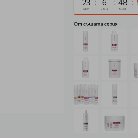
23
6
48
ДНИ
ЧАСА
МИН.
От същата серия