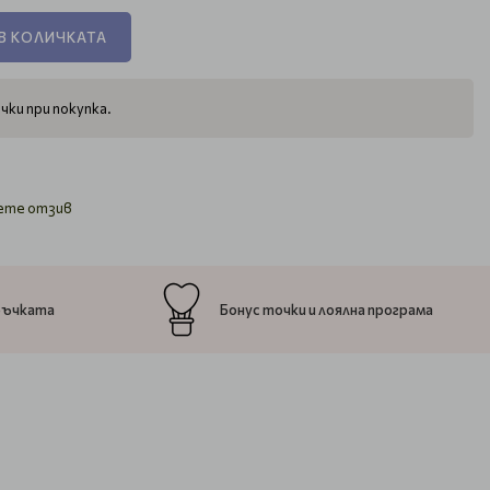
В КОЛИЧКАТА
чки при покупка.
ете отзив
ръчката
Бонус точки и лоялна програма