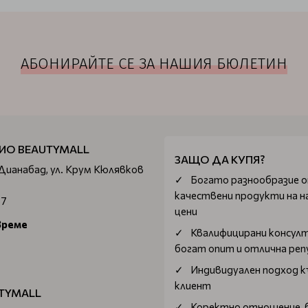
АБОНИРАЙТЕ СЕ ЗА НАШИЯ БЮЛЕТИН
ИО BEAUTYMALL
ЗАЩО ДА КУПЯ?
 Дианабад, ул. Крум Кюлявков
Богатo разнообразие 
качествени продукти на н
67
цени
време
Квалифицирани консул
богат опит и отлична ре
Индивидуален подход к
клиент
TYMALL
Коректно отношение, 