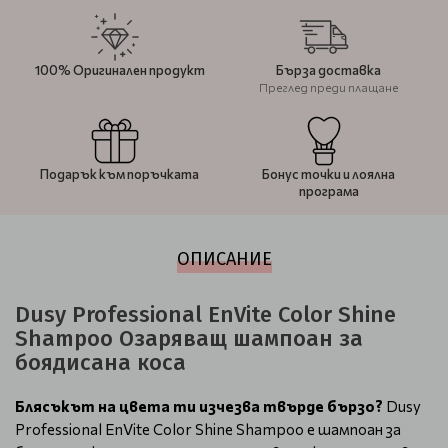
100% Оригинален продукт
Бърза доставка
Преглед преди плащане
Подарък към поръчката
Бонус точки и лоялна
програма
ОПИСАНИЕ
Dusy Professional EnVite Color Shine
Shampoo Озаряващ шампоан за
боядисана коса
Блясъкът на цвета ти изчезва твърде бързо?
Dusy
Professional EnVite Color Shine Shampoo е шампоан за