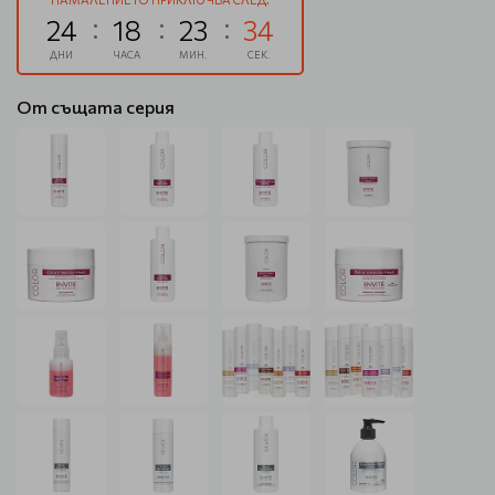
24
18
23
34
ДНИ
ЧАСА
МИН.
СЕК.
От същата серия