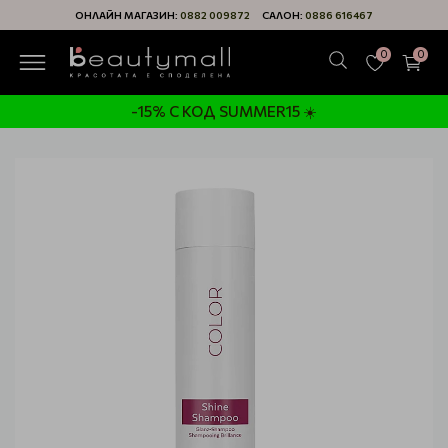
ОНЛАЙН МАГАЗИН:
0882 009872
САЛОН:
0886 616467
0
0
-15% С КОД SUMMER15 ☀️