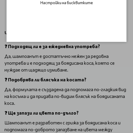
Настройки на бисквитките
жизнена
Често задавани въпроси (FAQ)
❓ Подходящ ли е за ежедневна употреба?
Да, шампоанът е достатъчно нежен за редовна
употреба и е подходящ за боядисана коса, която се
нуждае от щадящо измиване.
❓ Подобрява ли блясъка на косата?
Да, формулата е създадена да подпомага по-гладкия вид
на косъма и да придава по-видим блясък на боядисаната
коса.
❓ Ще запази ли цвета по-дълго?
Шампоанът е разработен с грижа за боядисана коса и
подпомага по-доброто запазване на цвета между