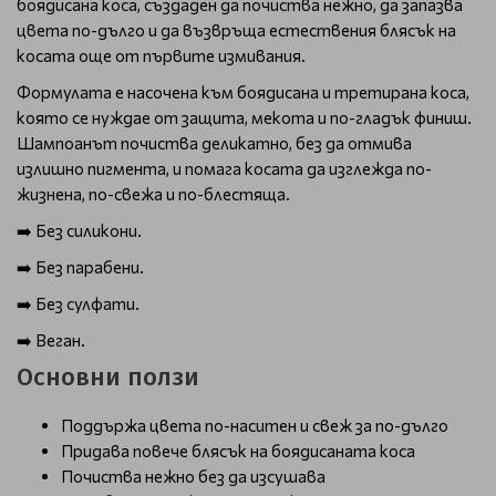
боядисана коса, създаден да почиства нежно, да запазва
цвета по-дълго и да възвръща естествения блясък на
косата още от първите измивания.
Формулата е насочена към боядисана и третирана коса,
която се нуждае от защита, мекота и по-гладък финиш.
Шампоанът почиства деликатно, без да отмива
излишно пигмента, и помага косата да изглежда по-
жизнена, по-свежа и по-блестяща.
➡️ Без силикони.
➡️ Без парабени.
➡️ Без сулфати.
➡️ Веган.
Основни ползи
Поддържа цвета по-наситен и свеж за по-дълго
Придава повече блясък на боядисаната коса
Почиства нежно без да изсушава