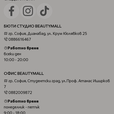
БЮТИ СТУДИО BEAUTYMALL
гр. София, Дианабад, ул. Крум Кюлявков 25
0886616467
Работно време
всеки ден
10:00 - 20:00
ОФИС BEAUTYMALL
гр. София, Студентски град, ул.Проф. Атанас Иширков
7
0882009872
Работно време
понеделник - петък
9:00 - 18:00