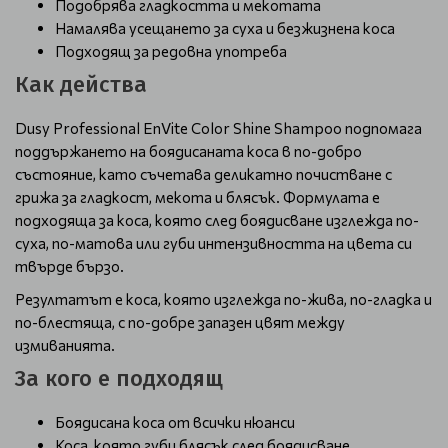
Подобрява гладкостта и мекотата
Намалява усещането за суха и безжизнена коса
Подходящ за редовна употреба
Как действа
Dusy Professional EnVite Color Shine Shampoo подпомага
поддържането на боядисаната коса в по-добро
състояние, като съчетава деликатно почистване с
грижа за гладкост, мекота и блясък. Формулата е
подходяща за коса, която след боядисване изглежда по-
суха, по-матова или губи интензивността на цвета си
твърде бързо.
Резултатът е коса, която изглежда по-жива, по-гладка и
по-блестяща, с по-добре запазен цвят между
измиванията.
За кого е подходящ
Боядисана коса от всички нюанси
Коса, която губи блясък след боядисване