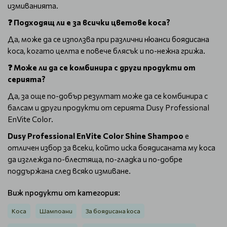
измиванията.
❓ Подходящ ли е за всички цветове коса?
Да, може да се използва при различни нюанси боядисана
коса, когато целта е повече блясък и по-нежна грижа.
❓ Може ли да се комбинира с други продукти от
серията?
Да, за още по-добър резултат може да се комбинира с
балсам и други продукти от серията Dusy Professional
EnVite Color.
Dusy Professional EnVite Color Shine Shampoo
е
отличен избор за всеки, който иска боядисаната му коса
да изглежда по-блестяща, по-гладка и по-добре
поддържана след всяко измиване.
Виж продукти от категория:
Коса
Шампоани
За боядисана коса