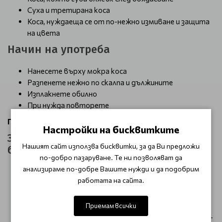
Суха и третирана коса
Коса, нуждаеща се от по-нежно измиване и защита
на цвета
Начин на употреба
Нанесете върху мокра коса
Разпенете нежно по скалпа и дължините
Изплакнете обилно
При нужда повторете
Подходящ за редовна употреба.
Настройки на бисквитките
Защо да избереш този шампоан за
Нашият сайт използва бисквитки, за да Ви предложи
боядисана коса
по-добро пазаруване. Те ни позволяват да
анализираме по-добре Вашите нужди и да подобрим
Подходящ е за поддържане на цвета и блясъка
работата на сайта.
Осигурява балансирана грижа без утежняване
Подходящ е както за домашна, така и за
професионална употреба
Приемам всички
Помага косата да изглежда по-гладка, по-мека и по-