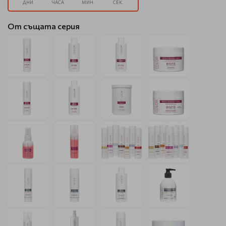
ДНИ
ЧАСА
МИН.
СЕК.
От същата серия