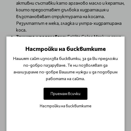
активни съставки като арганово масло и кератин,
които предоставят дълбока хидратация и
възстановяват структурата на косата.
Резултатът е мека, гладка и ултра-хидратирана
коса.
Защита и подсилване:
EnVite Color Mask не само
предпазва косата ви от вредните външни влияния,
Настройки на бисквитките
но и укрепва и подсилва косъма, правейки го по-
устойчив на увреждания.
Нашият сайт използва бисквитки, за да Ви предложи
Изключителен блясък:
Маската придава
по-добро пазаруване. Те ни позволяват да
изключителен блясък на косата ви, като я прави
анализираме по-добре Вашите нужди и да подобрим
невероятно жива и здрава.
работата на сайта.
Измийте косата с шампоан и подсушете леко с
кърпа.
Приемам всички
Нанесете маската равномерно върху косата,
концентрирайки се върху дължините на косата.
Настройки на бисквитките
Оставете маската да подейства за 5-10 минути
(за по-дълбок ефект може да остане до 20
минути).
Изплакнете обилно с хладка вода.