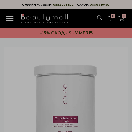
ОНЛАЙН МАГАЗИН:
0882 009872
САЛОН:
0886 616467
0
0
-15% С КОД - SUMMER15