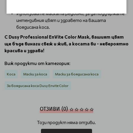
Стилизирайте косата по ваш избор.
Използвайте маската редовно, за да поддържате
интензивния цвят и здравето на вашата
боядисана коса.
С Dusy Professional EnVite Color Mask, вашият цвят
ще бъде винаги свеж и жив, а косата ви - невероятно
красива и здрава!
Виж продукти от категория:
Коса
Маски за коса
Маски за боядисана коса
За боядисана коса Dusy Envite Color
ОТЗИВИ (0)
Този продукт няма отзиви.