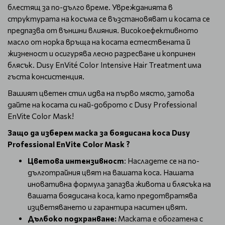
блестящ за по-дълго време. Уврежданията в
структурата на косъма се възстановяват и косата се
предпазва от външни влияния. Високоефективното
масло от норка връща на косата естествената й
жизненост и осигурява лесно разресване и копринен
блясък. Dusy EnVité Color Intensive Hair Treatment има
гъста консистенция.
Вашият цветен стил идва на първо място, затова
дайте на косата си най-доброто с Dusy Professional
EnVite Color Mask!
Защо да изберем маска за боядисана коса Dusy
Professional EnVite Color Mask ?
Цветова интензивност
: Насладете се на по-
дълготрайния цвят на вашата коса. Нашата
иновативна формула запазва живота и блясъка на
вашата боядисана коса, като предотвратява
изцветяването и гарантира наситен цвят.
Дълбоко подхранване:
Маската е обогатена с