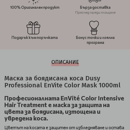
100% Оригинален продукт
Бърза доставка
Преглед преди плащане
Подарък към поръчката
Бонус точки и лоялна
програма
ОПИСАНИЕ
Маска за боядисана коса Dusy
Professional EnVite Color Mask 1000ml
Професионалната EnVité Color Intensive
Hair Treatment е маска за защита на
цвета за боядисана, изтощена и
увредена коса.
Цветът на косата е защитен от избледняване и остава