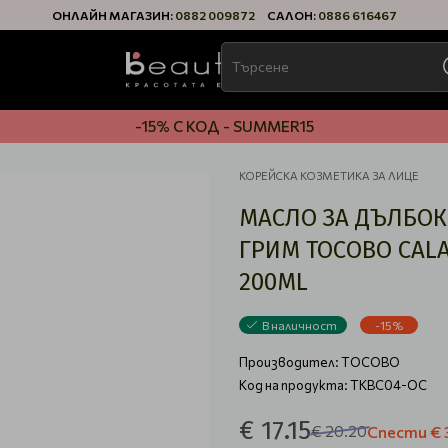
ОНЛАЙН МАГАЗИН:
0882 009872
САЛОН:
0886 616467
-15% С КОД - SUMMER15
КОРЕЙСКА КОЗМЕТИКА ЗА ЛИЦЕ
МАСЛО ЗА ДЪЛБОК
ГРИМ TOCOBO CALA
200ML
В наличност
-15%
Производител:
TOCOBO
Код на продукта: TKBC04-OC
€ 17.15
€ 20.20
Спести
€ 