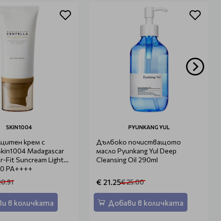
SKIN1004
PYUNKANG YUL
щитен крем с
Дълбоко почистващото
kin1004 Madagascar
масло Pyunkang Yul Deep
ir-Fit Suncream Light
Cleansing Oil 290ml
30 PA++++
€ 21.25
20.91
€ 25.00
и в количката
Добави в количката