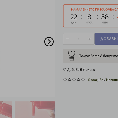
НАМАЛЕНИЕТО ПРИКЛЮЧВА СЛ
22
8
58
ДНИ
ЧАСА
МИН.
ДОБАВИ 
8
Получавате
бонус то
Добави в желани
0 отзива
/
Напиш