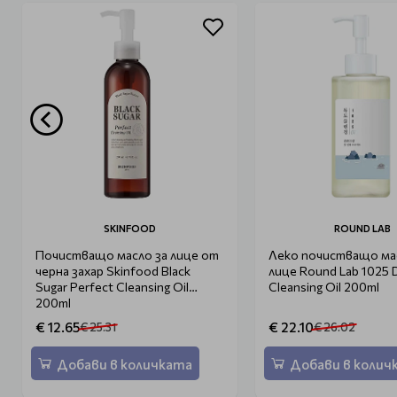
SKINFOOD
ROUND LAB
Почистващо масло за лице от
Леко почистващо ма
черна захар Skinfood Black
лице Round Lab 1025
Sugar Perfect Cleansing Oil
Cleansing Oil 200ml
200ml
€ 12.65
€ 22.10
€ 25.31
€ 26.02
Добави в количката
Добави в колич