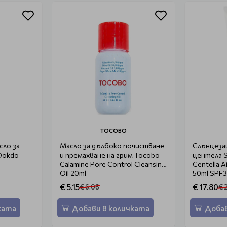
TOCOBO
сло за
Масло за дълбоко почистване
Слънцеза
 Dokdo
и премахване на грим Tocobo
центела S
Calamine Pore Control Cleansing
Centella A
Oil 20ml
50ml SPF
€ 5.15
€ 17.80
€ 6.08
€ 
ката
Добави в количката
Добав