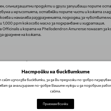
тен, слънцезащитни продукти и други запушващи порите ост
ебума и мръсотията, оставяйки порите чисти и кожата глад
оява и намалява раздразненията, подходящ за чувствителн
 1,000 ppm кокосово масло за подхранване и хидратация.
fficinalis и кората на Phellodendron Amurense помагат за к
а дразнене на кожата.
ция и подхранване.
вителната кожа, като я хидратира.
Настройки на бисквитките
омага за контролиране на акнето и балансира производство
те.
 сайт използва бисквитки, за да Ви предложи по-добро пазаруване
яват да анализираме по-добре Вашите нужди и да подобрим рабо
 Oil?
сайта.
йте нежно върху суха кожа.
е маслото и продължете масажа.
Приемам всички