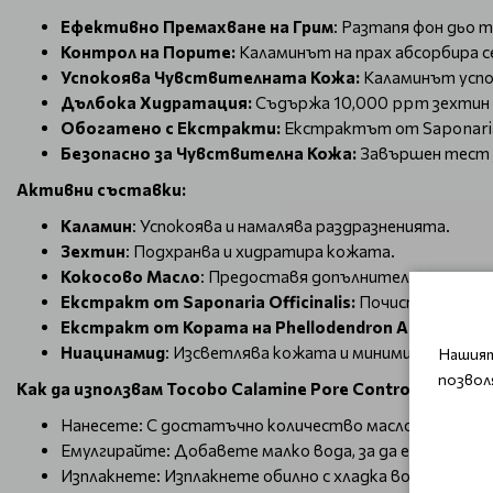
Ефективно Премахване на Грим
: Разтапя фон дьо 
Контрол на Порите:
Каламинът на прах абсорбира с
Успокоява Чувствителната Кожа:
Каламинът успок
Дълбока Хидратация:
Съдържа 10,000 ppm зехтин и
Обогатено с Екстракти:
Екстрактът от Saponaria O
Безопасно за Чувствителна Кожа:
Завършен тест з
Активни съставки:
Каламин
: Успокоява и намалява раздразненията.
Зехтин
: Подхранва и хидратира кожата.
Кокосово Масло
: Предоставя допълнителна хидрата
Екстракт от Saponaria Officinalis:
Почиства чувст
Екстракт от Кората на Phellodendron Amurense:
П
Ниацинамид
: Изсветлява кожата и минимизира пори
Нашият
позвол
Как да използвам Tocobo Calamine Pore Control Cleansing
Нанесете: С достатъчно количество масло, масажира
Емулгирайте: Добавете малко вода, за да емулгират
Изплакнете: Изплакнете обилно с хладка вода.