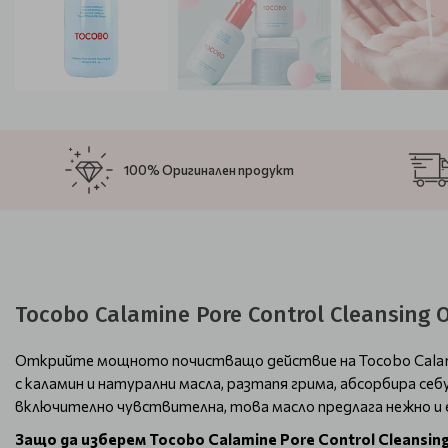
100% Оригинален продукт
Tocobo Calamine Pore Control Cleansing
Открийте мощното почистващо действие на Tocobo Calamine
с каламин и натурални масла, разтапя грима, абсорбира с
включително чувствителна, това масло предлага нежно и
Защо да изберем Tocobo Calamine Pore Control Cleansing