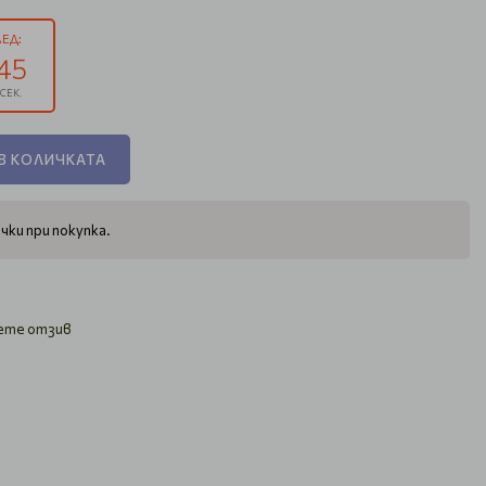
ЕД:
44
СЕК.
В КОЛИЧКАТА
чки при покупка.
ете отзив