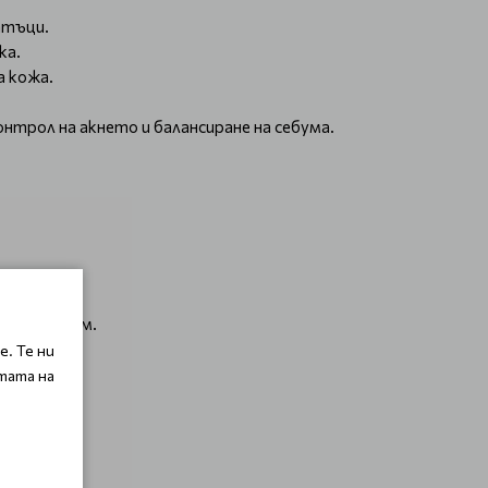
атъци.
ка.
а кожа.
онтрол на акнето и балансиране на себума.
то на себум.
. Те ни
тата на