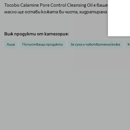
Tocobo Calamine Pore Control Cleansing Oil е вашето реше
масло ще остави кожата ви чиста, хидратирана и свежа, по
Виж продукти от категория:
Лице
Почистващи продукти
За суха и чувствителна кожа
К