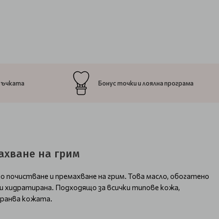
ръчката
Бонус точки и лоялна програма
махване на грим
 почистване и премахване на грим. Това масло, обогатено
 и хидратирана. Подходящо за всички типове кожа,
хранва кожата.