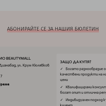
АБОНИРАЙТЕ СЕ ЗА НАШИЯ БЮЛЕТИН
ИО BEAUTYMALL
ЗАЩО ДА КУПЯ?
 Дианабад, ул. Крум Кюлявков
Богатo разнообразие 
качествени продукти на н
67
цени
време
Квалифицирани консул
богат опит и отлична ре
Индивидуален подход к
клиент