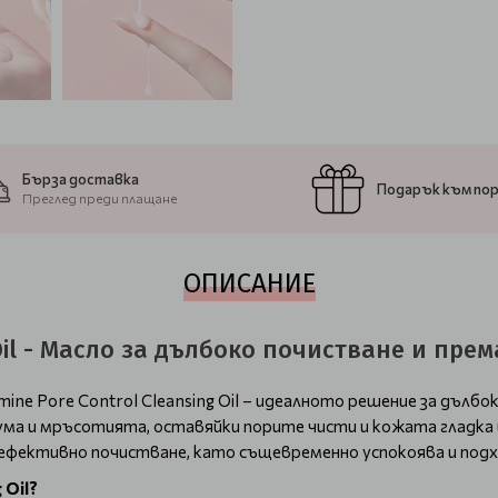
Бърза доставка
Подарък към по
Преглед преди плащане
ОПИСАНИЕ
 Oil - Масло за дълбоко почистване и пре
 Pore Control Cleansing Oil – идеалното решение за дълбоко
ебума и мръсотията, оставяйки порите чисти и кожата гладка
 ефективно почистване, като същевременно успокоява и под
 Oil?