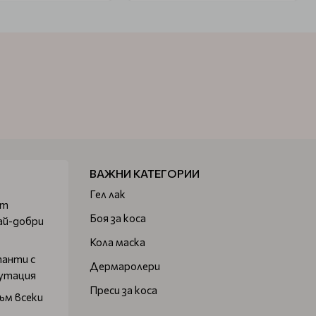
ВАЖНИ КАТЕГОРИИ
Гел лак
от
Боя за коса
ай-добри
Кола маска
танти с
Дермаролери
путация
Преси за коса
ъм всеки