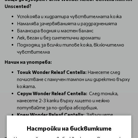
Unscented?
Успокоява и хидратира чувствителната кожа
Намалява зачервяванията и раздразненията
Балансира водния и мастен баланс
Лек, веган и без синтетични аромати
Подходящ за всички типове кожа, включително
чувствителна
Начин на употреба:
Тоник
Wonder Releaf Centella:
Нанесете след
почистване с памучен тампон или директно върху
кожата.
Серум
Wonder Releaf Centella:
След тоника,
нанесете 2-3 капки върху лицето и нежно
потупвайте за по-добра абсорбция.
Крем
Wonder Releaf Centella:
Завършете
рутината с крем, като го нанесете с масажиращи
Настройки на бисквитките
движения.