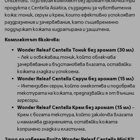
Unscented. Този веган комплект без аромат включва три
продукта с Centella Asiatica, създадени за чувствителна
кожа: тоник, серум и крем, които ефективно успокояват
раздразнения и зачервявания, като същевременно
поддържат кожата хидратирана и защитена.
Комплектът включва:
Wonder Releaf Centella Тоник без аромат (30 мл)
– Лек и освежаващ тоник, който облекчава
зачервявания и възстановява влагата, оставяйки
кожата гладка и успокоена.
Wonder Releaf Centella Серум без аромат (15 мл)
– Интензивен серум, който омекотява и подобрява
текстурата на кожата, предпазвайки я от външни
агресори.
Wonder Releaf Centella Крем без аромат (15 мл)
–
Крем с богата текстура, който заключва влагата
и намалява дразненията, оставяйки кожата
копринено гладка и еластична.
Защо да изберем Purito Wonder Releaf Centella Mini Kit