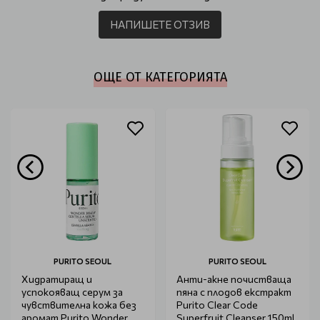
НАПИШЕТЕ ОТЗИВ
ОЩЕ ОТ КАТЕГОРИЯТА
PURITO SEOUL
PURITO SEOUL
Хидратиращ и
Анти-акне почистваща
успокояващ серум за
пяна с плодов екстракт
чувствителна кожа без
Purito Clear Code
аромат Purito Wonder
Superfruit Cleanser 150ml