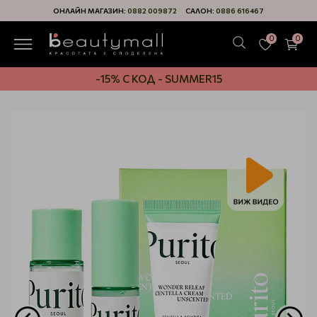
ОНЛАЙН МАГАЗИН:
0882 009872
САЛОН:
0886 616467
0
0
-15% С КОД - SUMMER15