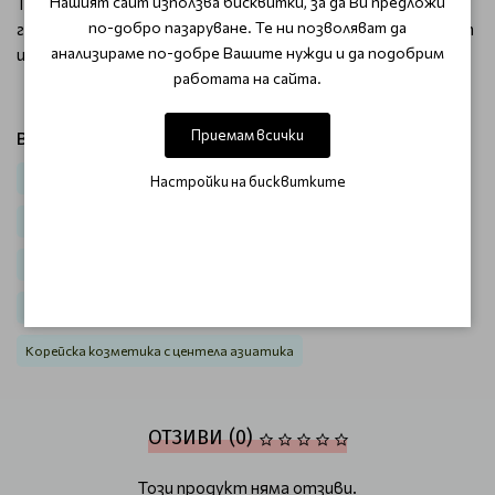
Нашият сайт използва бисквитки, за да Ви предложи
Този мини комплект е идеалният избор за ежедневна
по-добро пазаруване. Те ни позволяват да
грижа за чувствителна кожа, който осигурява комфорт
анализираме по-добре Вашите нужди и да подобрим
и защита.
работата на сайта.
Приемам всички
Виж продукти от категория:
Лице
Почистващи продукти
За мазна и акнеична кожа
Настройки на бисквитките
Корейска козметика
Корейска козметика за лице
Корейски почистващи продукти за лице
Корейски тонери за лице
Корейска козметика с центела азиатика
ОТЗИВИ (0)
Този продукт няма отзиви.