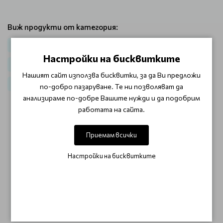
Виж продукти от категория:
Коса
Стилизация и блясък
Стилизанти за обем
Настройки на бисквитките
Крем за коса
SALE TOP
SALE Козметика за коса
Нашият сайт използва бисквитки, за да Ви предложи
Стилизиращи продукти Dusy Envite Style
по-добро пазаруване. Те ни позволяват да
анализираме по-добре Вашите нужди и да подобрим
работата на сайта.
ОТЗИВИ (0)
Приемам всички
Този продукт няма отзиви.
Настройки на бисквитките
НАПИШЕТЕ ОТЗИВ
ОЩЕ ОТ КАТЕГОРИЯТА