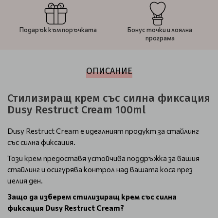
Подарък към поръчката
Бонус точки и лоялна
програма
ОПИСАНИЕ
Стилизиращ крем със силна фиксация
Dusy Restruct Cream 100ml
Dusy Restruct Cream е идеалният продукт за стайлинг
със силна фиксация.
Този крем предоставя устойчива поддръжка за вашия
стайлинг и осигурява контрол над вашата коса през
целия ден.
Защо да изберем стилизиращ крем със силна
фиксация Dusy Restruct Cream?