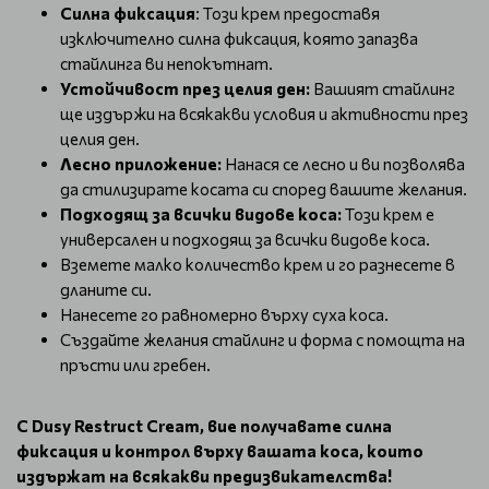
Силна фиксация
: Този крем предоставя
изключително силна фиксация, която запазва
стайлинга ви непокътнат.
Устойчивост през целия ден:
Вашият стайлинг
ще издържи на всякакви условия и активности през
целия ден.
Лесно приложение:
Нанася се лесно и ви позволява
да стилизирате косата си според вашите желания.
Подходящ за всички видове коса:
Този крем е
универсален и подходящ за всички видове коса.
Вземете малко количество крем и го разнесете в
дланите си.
Нанесете го равномерно върху суха коса.
Създайте желания стайлинг и форма с помощта на
пръсти или гребен.
С Dusy Restruct Cream, вие получавате силна
фиксация и контрол върху вашата коса, които
издържат на всякакви предизвикателства!