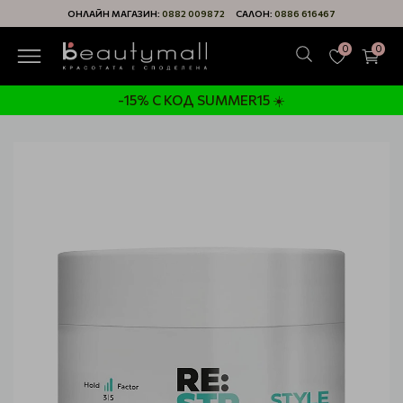
ОНЛАЙН МАГАЗИН:
0882 009872
САЛОН:
0886 616467
0
0
-15% С КОД SUMMER15 ☀️