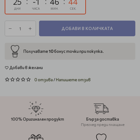
25
-1
46
43
ДНИ
ЧАСА
МИН.
СЕК.
ДОБАВИ В КОЛИЧКАТА
10
Получавате
бонус точки при покупка.
Добави в желани
0 отзива
/
Напишете отзив
100% Оригинален продукт
Бърза доставка
Преглед преди плащане