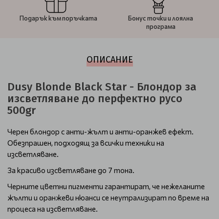
Подарък към поръчката
Бонус точки и лоялна
програма
ОПИСАНИЕ
Dusy Blonde Black Star - Блондор за
изсветляване до перфектно русо
500gr
Черен блондор с анти-жълт и анти-оранжев ефект.
Обезпрашен, подходящ за всички техники на
изсветляване.
За красиво изсветляване до 7 тона.
Черните цветни пигменти гарантират, че нежеланите
жълти и оранжеви нюанси се неутрализират по време на
процеса на изсветляване.