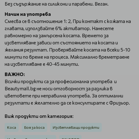
Без съдържание на силикони и парабени. Веган.
Начин на употреба
Смесва се в съотношение 1: 2, При контакт с кожата на
главата, използвайте 6% активатор. Нанесете
равномерно на замърсена косата. Времето за
изсветляване зависи от състоянието на косата и
желания резултат. Проверявайте косата на всеки 5-10
минути по време на процеса. Максимално времетраене
на изсветляване е 40-45 минути.
ВАЖНО:
Всички продукти са за професионална употреба и
Beautymall.bg не носи отговорност за разлика в
цветовете при неправилна употреба. За оптимални
резултати е желателно да се консултирате с Фризьор.
Виж продукти от категория:
Коса
Боя за коса
Изсветляващи продукти