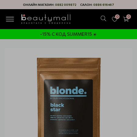
ОНЛАЙН МАГАЗИН:
0882 009872
САЛОН:
0886 616467
0
0
-15% С КОД SUMMER15 ☀️