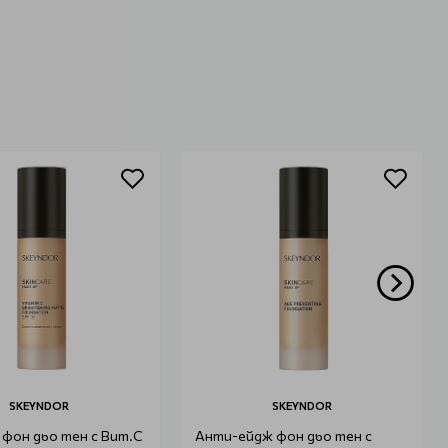
SKEYNDOR
SKEYNDOR
фон дьо тен с Вит.С
Анти-ейдж фон дьо тен с