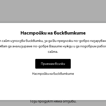
Настройки на бисквитките
 сайт използва бисквитки, за да Ви предложи по-добро пазаруване
яват да анализираме по-добре Вашите нужди и да подобрим рабо
разнесете малко количество от серума върху лицето и шията
сайта.
айте сутрин и вечер
Приемам всички
ки
Луксозна анти ейдж грижа Skeyndor Timeless Prodigy
Настройки на бисквитките
ОТЗИВИ (0)
Този продукт няма отзиви.