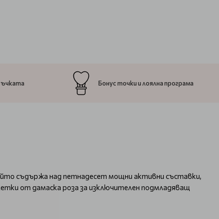
ръчката
Бонус точки и лоялна програма
който съдържа над петнадесет мощни активни съставки,
летки от дамаска роза за изключителен подмладяващ