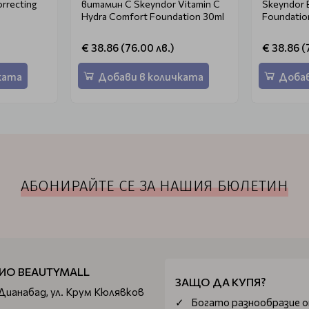
rrecting
витамин C Skeyndor Vitamin C
Skeyndor 
Hydra Comfort Foundation 30ml
Foundatio
€ 38.86 (76.00 лв.)
€ 38.86 (
ката
Добави в количката
Добав
АБОНИРАЙТЕ СЕ ЗА НАШИЯ БЮЛЕТИН
ИО BEAUTYMALL
ЗАЩО ДА КУПЯ?
 Дианабад, ул. Крум Кюлявков
Богатo разнообразие 