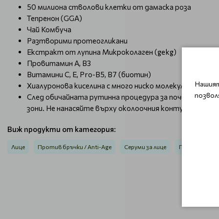
50 милиона стволови клетки от дамаска роза
Тепренон (GGA)
Чай Комбуча
Разтворими протеогликани
Екстракт от лупина Микроколаген (gekg)
Провитамин А, В3
Витамини C, E, Pro-B5, B7 (биотин)
Нашият
Хиалуронова киселина с много ниско молекулно тегло
позвол
След обичайната рутинна процедура за почистване, 
зони. Не нанасяйте върху околоочния контур. Прилаг
Виж продукти от категория:
Лице
Против бръчки / Anti-Age
Серуми за лице
Против бръч