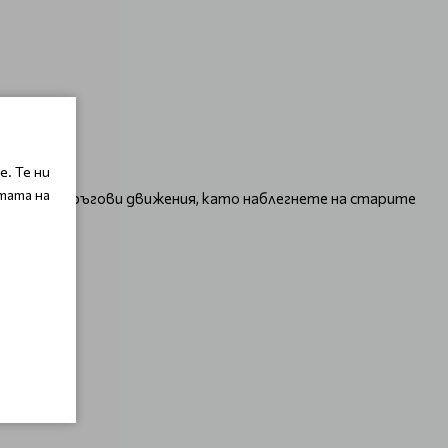
. Те ни
тата на
 с нежни кръгови движения, като наблегнете на старите