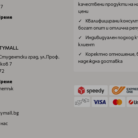
качествени продукти на н
67
цени
време
Квалифицирани консул
богат опит и отлична ре
Индивидуален подход к
клиент
TYMALL
Коректно отношение, 
 Студентски град, ул.Проф.
надеждна доставка
ков 7
72
време
 петък
ymall.bg
 нас