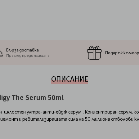
Бърза доставка
Подарък към по
Преглед преди плащане
ОПИСАНИЕ
igy The Serum 50ml
лен цялостен ултра-анти-ейдж серум . Концентриран серум, 
иемонт и ревитализиращата сила на 50 милиона стволови к