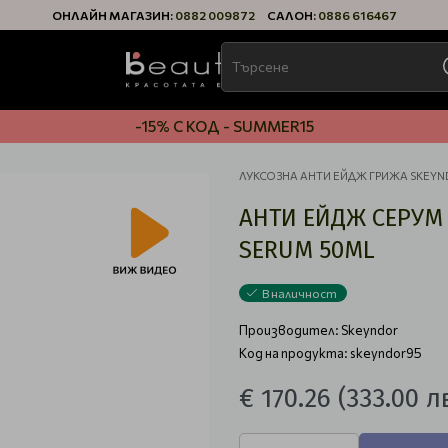
ОНЛАЙН МАГАЗИН:
0882 009872
САЛОН:
0886 616467
-15% С КОД - SUMMER15
ЛУКСОЗНА АНТИ ЕЙДЖ ГРИЖА SKEYND
АНТИ ЕЙДЖ СЕРУМ 
SERUM 50ML
В наличност
Производител:
Skeyndor
Код на продукта: skeyndor95
€ 170.26
(333.00 лв