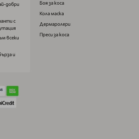
Боя за коса
ай-добри
Кола маска
танти с
Дермаролери
путация
Преси за коса
ъм всеки
бърза и