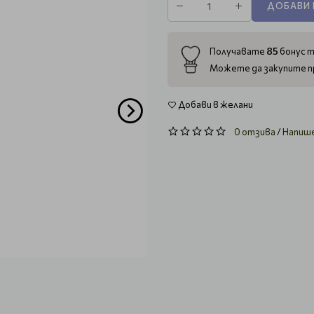
ДОБАВИ 
85
Получавате
бонус т
Можете да закупите п
Добави в желани
0 отзива
/
Напиш