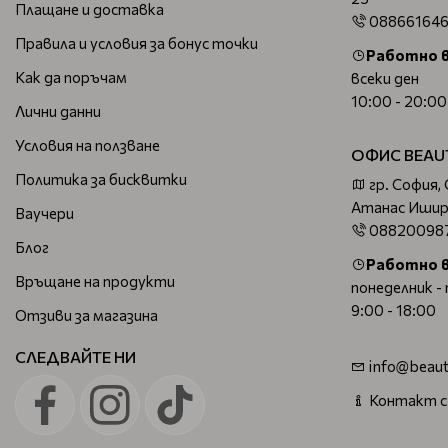
Плащане и доставка
08866164
Правила и условия за бонус точки
Работно 
Как да поръчам
всеки ден
10:00 - 20:00
Лични данни
Условия на ползване
ОФИС BEAU
Политика за бисквитки
гр. София,
Атанас Ишир
Ваучери
08820098
Блог
Работно 
Връщане на продукти
понеделник -
9:00 - 18:00
Отзиви за магазина
СЛЕДВАЙТЕ НИ
info@beaut
Контакт с