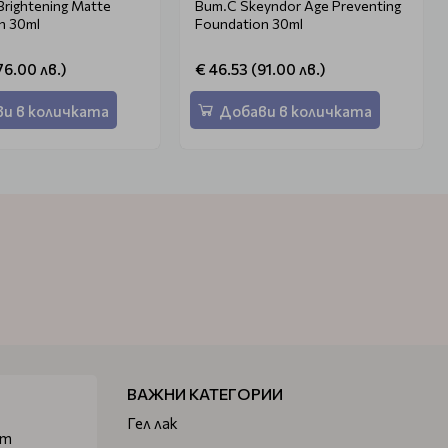
Brightening Matte
Вит.С Skeyndor Age Preventing
n 30ml
Foundation 30ml
76.00 лв.)
€ 46.53 (91.00 лв.)
и в количката
Добави в количката
ВАЖНИ КАТЕГОРИИ
Гел лак
от