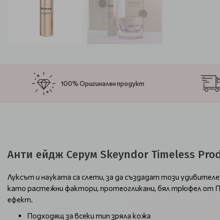
100% Оригинален продукт
Анти ейдж Серум Skeyndor Timeless Prod
Луксът и науката са слети, за да създадат този удивите
като растежни фактори, протеогликани, бял трюфел от П
ефект.
Подходящ за всеки тип зряла кожа