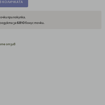
В КОЛИЧКАТА
очки при покупка.
6810
родукта за
бонус точки.
ете отзив