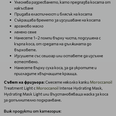
Улеснява разресването, като предпазва косата от
накъсване
Придава еластичност и блясък на косата
Съкращава времето за изсушаване на косата
арганово масло
ленено семе
Нанесете 1–2 помпи върху чиста, подсушена с
кърпа коса, от средата на дължината до
върховете.
Изсушете със сешоар или оставете да изсъхне
естествено.
Нанесете върху суха коса, за да укротите и
пригладите хвърчащите краища.
Съвет на фризьора:
Смесете няколко капки
Moroccanoil
Treatment Light с
Moroccanoil
Intense Hydrating Mask,
Hydrating Mask Light или Възстановяваща маска за коса
за допълнително подхранване.
Виж продукти от категория: