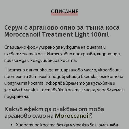
ОПИСАНИЕ
Серум с арганово олио за тънка коса
Moroccanoil Treatment Light 100ml
Специално формулирано за нуждите на фината и
изсветлената коса. Интензивно подхранва, хидратира,
приглажда и кондиционира косата.
Наситено с антиоксиданти, арганово масло, укрепващи
протеини и витамини, подобряващи блясъка, омекотява
и разплита косата. Ускорява времето за изсъхване и
засилва блясъка – оставяйки косата гладка, управляема и
подхранена.
Какъв ефект да очаквам от това
арганово олио на
Moroccanoil
?
Хидратира косата без да я утежнява и омазнява