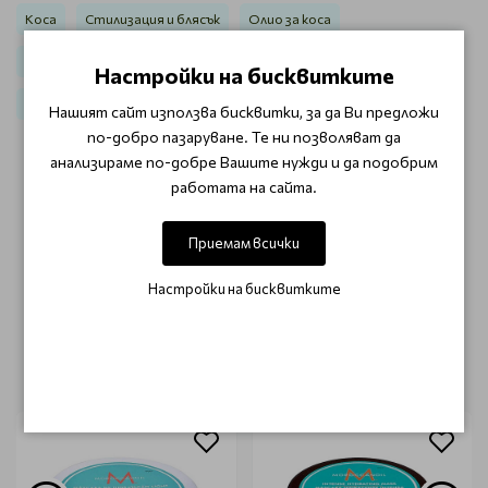
Коса
Стилизация и блясък
Олио за коса
Масла, грижа за косата Moroccanoil Treatment
Настройки на бисквитките
Moroccanoil Промоции
Нашият сайт използва бисквитки, за да Ви предложи
по-добро пазаруване. Те ни позволяват да
анализираме по-добре Вашите нужди и да подобрим
ОТЗИВИ (0)
работата на сайта.
Този продукт няма отзиви.
Приемам всички
НАПИШЕТЕ ОТЗИВ
Настройки на бисквитките
ОЩЕ ОТ КАТЕГОРИЯТА