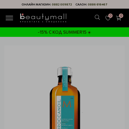
ОНЛАЙН МАГАЗИН:
0882 009872
САЛОН:
0886 616467
0
0
-15% С КОД SUMMER15 ☀️