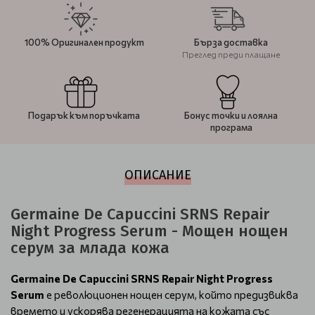
100% Оригинален продукт
Бърза доставка
Преглед преди плащане
Подарък към поръчката
Бонус точки и лоялна
програма
ОПИСАНИЕ
Germaine De Capuccini SRNS Repair
Night Progress Serum - Мощен нощен
серум за млада кожа
Germaine De Capuccini SRNS Repair Night Progress
Serum
е революционен нощен серум, който предизвиква
времето и ускорява регенерацията на кожата със