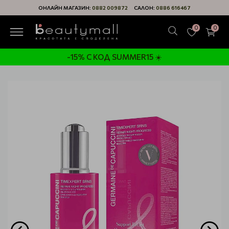
ОНЛАЙН МАГАЗИН:
0882 009872
САЛОН:
0886 616467
0
0
-15% С КОД SUMMER15 ☀️