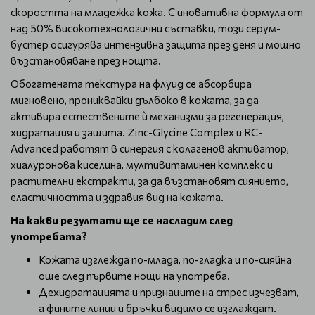
скоростта на младежка кожа. С иновативна формула от
над 50% високотехнологични съставки, този серум-
бустер осигурява интензивна защита през деня и мощно
възстановяване през нощта.
Обогатената текстура на флуид се абсорбира
мигновено, прониквайки дълбоко в кожата, за да
активира естествените ѝ механизми за регенерация,
хидратация и защита. Zinc-Glycine Complex и RC-
Advanced работят в синергия с колагенов активатор,
хиалуронова киселина, мултивитаминен комплекс и
растителни екстракти, за да възстановят сиянието,
еластичността и здравия вид на кожата.
На какви резултати ще се насладим след
употребата?
Кожата изглежда по-млада, по-гладка и по-сияйна
още след първите нощи на употреба.
Дехидратацията и признаците на стрес изчезват,
а фините линии и бръчки видимо се изглаждат.