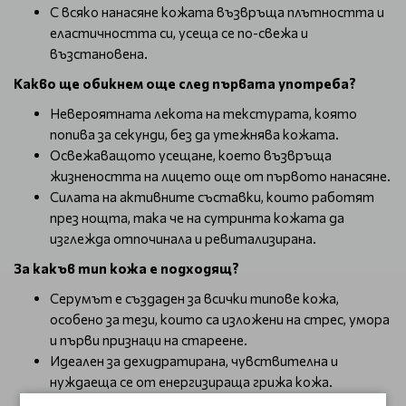
С всяко нанасяне кожата възвръща плътността и
еластичността си, усеща се по-свежа и
възстановена.
Какво ще обикнем още след първата употреба?
Невероятната лекота на текстурата, която
попива за секунди, без да утежнява кожата.
Освежаващото усещане, което възвръща
жизнеността на лицето още от първото нанасяне.
Силата на активните съставки, които работят
през нощта, така че на сутринта кожата да
изглежда отпочинала и ревитализирана.
За какъв тип кожа е подходящ?
Серумът е създаден за всички типове кожа,
особено за тези, които са изложени на стрес, умора
и първи признаци на стареене.
Идеален за дехидратирана, чувствителна и
нуждаеща се от енергизираща грижа кожа.