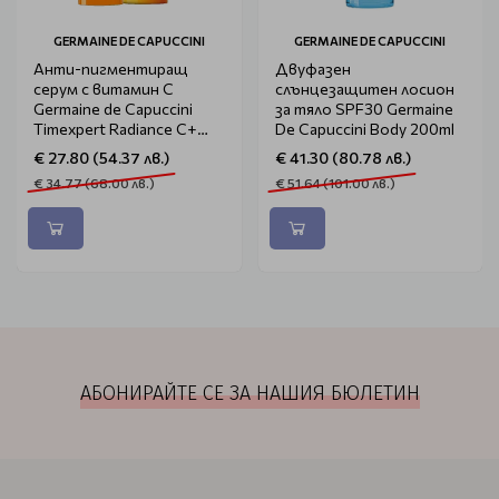
GERMAINE DE CAPUCCINI
GERMAINE DE CAPUCCINI
Анти-пигментиращ
Двуфазен
серум с витамин С
слънцезащитен лосион
Germaine de Capuccini
за тяло SPF30 Germaine
Timexpert Radiance C+
De Capuccini Body 200ml
Pure C10 Concentrate
€ 27.80 (54.37 лв.)
€ 41.30 (80.78 лв.)
15ml
€ 34.77 (68.00 лв.)
€ 51.64 (101.00 лв.)
АБОНИРАЙТЕ СЕ ЗА НАШИЯ БЮЛЕТИН