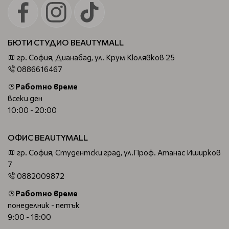
БЮТИ СТУДИО BEAUTYMALL
гр. София, Дианабад, ул. Крум Кюлявков 25
0886616467
Работно време
всеки ден
10:00 - 20:00
ОФИС BEAUTYMALL
гр. София, Студентски град, ул.Проф. Атанас Иширков
7
0882009872
Работно време
понеделник - петък
9:00 - 18:00