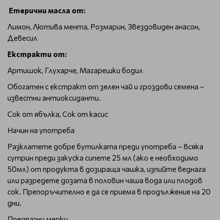
Етерични масла от:
Лимон, Лютива мента, Розмарин, Звездовиден анасон,
Девесил
Екстракти от:
Артишок, Глухарче, Магарешки бодил
Обогатен с екстракт от зелен чай и гроздови семена –
известни антиоксиданти.
Сок от ябълка, Сок от касис
Начин на употреба
Разклатете добре бутилката преди употреба – всяка
сутрин преди закуска сипете 25 мл (ако е необходимо
50мл) от продукта в дозираща чашка, изпийте веднага
или разредете дозата в половин чаша вода или плодов
сок. Препоръчително е да се приема в продължение на 20
дни.
Предпазни мерки