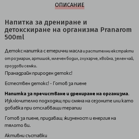
ОПИСАНИЕ
Напитка за дрениране и
детокскиране на организма Pranarom
500ml
Детокс напитка с етерични масла
и растителни екстракти
от розмарин, артишок, млечен бодил, глухарче, хвойна, зелен чай,
гроздови семки.
Пранадрайн природен детокс!
Естествен детокс! - Готов за пиене
Напитка за пречистване и дрениране на организма
.
Изключително подходящ при смяна на сезоните или като
добавка при отслабващи терапии
Готов за пиене, придаващ жизненост и енергия на
тялото ви.
Активни съставки