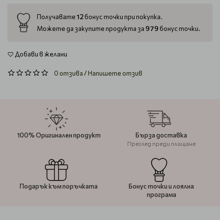
12
Получавате
бонус точки при покупка.
979
Можете да закупите продукта за
бонус точки.
Добави в желани
0 отзива
/
Напишете отзив
100% Оригинален продукт
Бърза доставка
Преглед преди плащане
Подарък към поръчката
Бонус точки и лоялна
програма