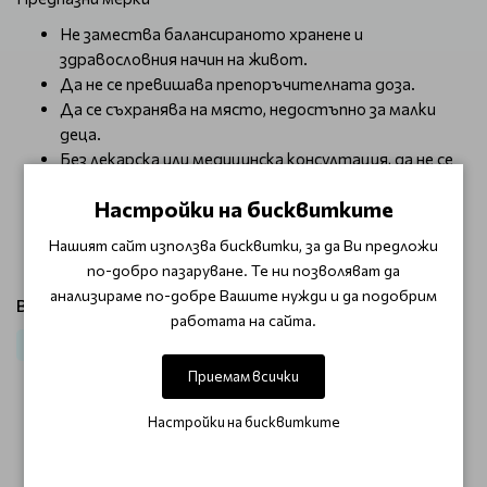
Не замества балансираното хранене и
здравословния начин на живот.
Да не се превишава препоръчителната доза.
Да се съхранява на място, недостъпно за малки
деца.
Без лекарска или медицинска консултация, да не се
използва по време на бременност и кърмене; да не
Настройки на бисквитките
се използва за деца под 6 години.
Да се съхранява на хладно, да се пази от източници
Нашият сайт използва бисквитки, за да Ви предложи
на светлина и топлина
по-добро пазаруване. Те ни позволяват да
анализираме по-добре Вашите нужди и да подобрим
Виж продукти от категория:
работата на сайта.
Домашна аптека
Хранителни добавки
Приемам всички
Настройки на бисквитките
ОТЗИВИ (0)
Този продукт няма отзиви.