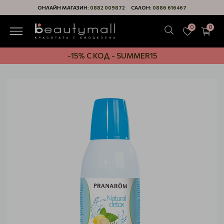
ОНЛАЙН МАГАЗИН:
0882 009872
САЛОН:
0886 616467
0
0
-15% С КОД - SUMMER15