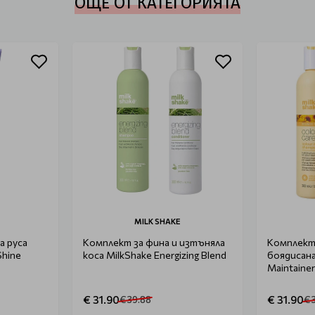
ОЩЕ ОТ КАТЕГОРИЯТА
MILK SHAKE
а руса
Комплект за фина и изтъняла
Комплект
Shine
коса MilkShake Energizing Blend
боядисана
Maintaine
€ 31.90
€ 31.90
€ 39.88
€ 