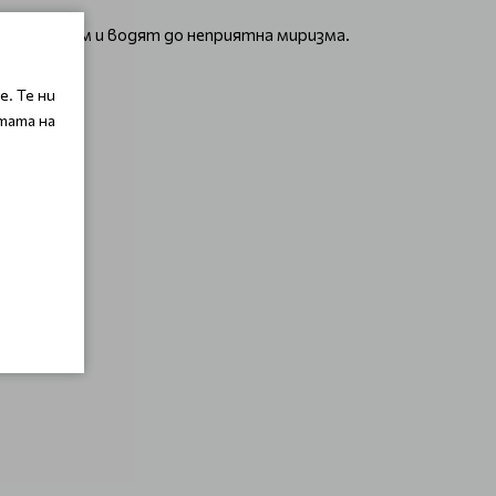
ения себум и водят до неприятна миризма.
. Те ни
тата на
ка вода!