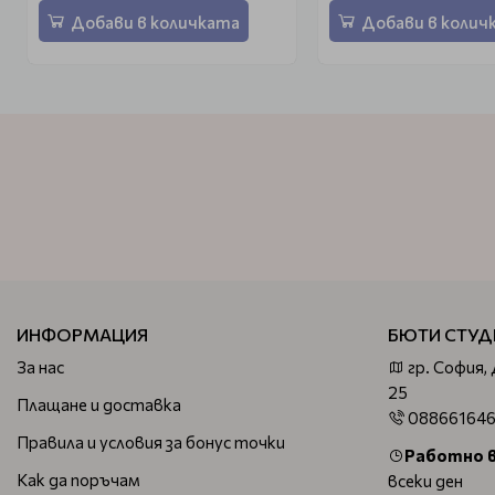
Добави в количката
Добави в колич
ИНФОРМАЦИЯ
БЮТИ СТУД
За нас
гр. София,
25
Плащане и доставка
08866164
Правила и условия за бонус точки
Работно 
Как да поръчам
всеки ден