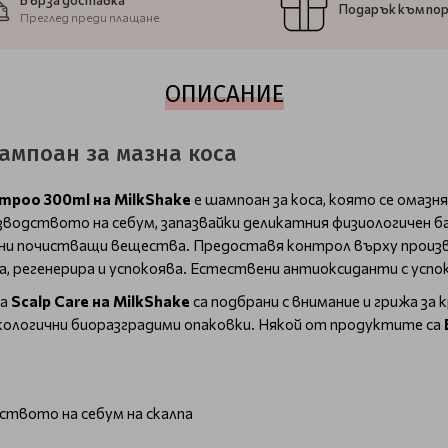
Бърза доставка
Подарък към по
Преглед преди плащане
ОПИСАНИЕ
Шампоан за мазна коса
ampoo 300ml на
MilkShake
е шампоан за коса, която се омаз
зводството на себум, запазвайки деликатния физиологичен бал
тни почистващи вещества. Предоставя контрол върху произ
, регенерира и успокоява. Естествени антиоксиданти с успо
та
Scalp Care
на MilkShake
са подбрани с внимание и грижа за
кологични биоразградими опаковки. Някой от продуктите са
ството на себум на скалпа