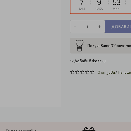
7
9
53
ДНИ
ЧАСА
МИН.
ДОБАВИ 
7
Получавате
бонус то
Добави в желани
0 отзива
/
Напиш