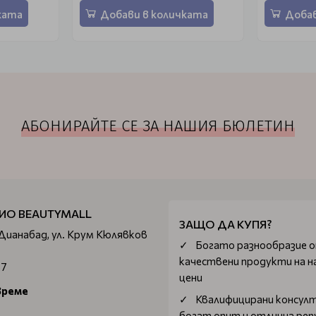
ката
Добави в количката
Добав
АБОНИРАЙТЕ СЕ ЗА НАШИЯ БЮЛЕТИН
ИО BEAUTYMALL
ЗАЩО ДА КУПЯ?
 Дианабад, ул. Крум Кюлявков
Богатo разнообразие 
качествени продукти на н
67
цени
време
Квалифицирани консул
богат опит и отлична ре