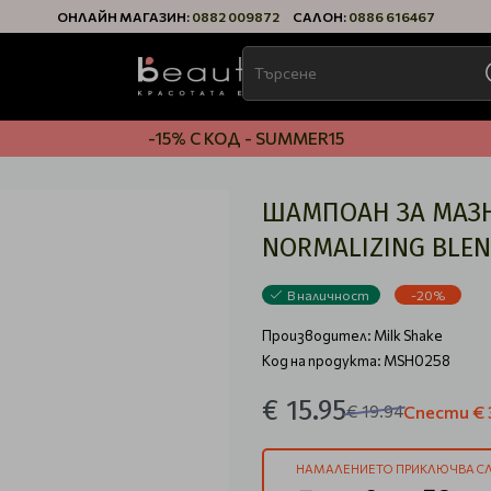
ОНЛАЙН МАГАЗИН:
0882 009872
САЛОН:
0886 616467
-15% С КОД - SUMMER15
ШАМПОАН ЗА МАЗН
NORMALIZING BLE
В наличност
-20%
Производител:
Milk Shake
Код на продукта: MSH0258
€ 15.95
€ 19.94
Спести
€ 
НАМАЛЕНИЕТО ПРИКЛЮЧВА СЛ