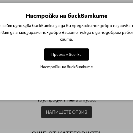
ействието на свободните радикали, които оксидират отдел
Настройки на бисквитките
ояващо действие и са естествени антиоксиданти
 сайт използва бисквитки, за да Ви предложи по-добро пазаруване
яват да анализираме по-добре Вашите нужди и да подобрим рабо
изплакнете. Повторете, ако е необходимо. Използвайте хлад
сайта.
Приемам всички
азна коса
Серия за мазна коса, пърхот и косопад Scalp Care
Настройки на бисквитките
ОТЗИВИ (0)
Този продукт няма отзиви.
НАПИШЕТЕ ОТЗИВ