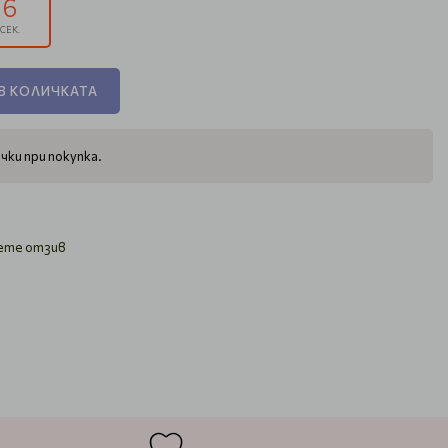
6
СЕК.
В КОЛИЧКАТА
чки при покупка.
ете отзив