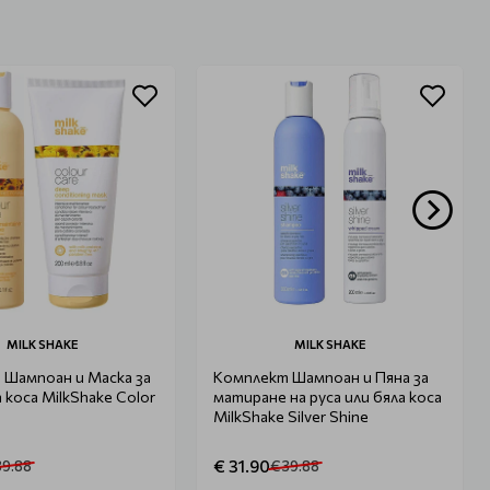
MILK SHAKE
MILK SHAKE
 Шампоан и Маска за
Комплект Шампоан и Пяна за
 коса MilkShake Color
матиране на руса или бяла коса
r
MilkShake Silver Shine
€ 31.90
39.88
€ 39.88