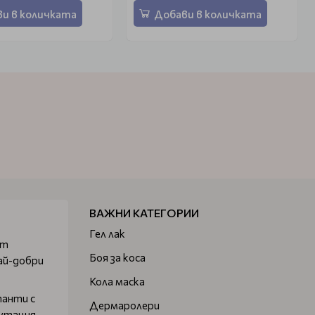
и в количката
Добави в количката
ВАЖНИ КАТЕГОРИИ
Гел лак
от
Боя за коса
ай-добри
Кола маска
танти с
Дермаролери
путация