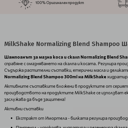
100% Оригинален продукт
MilkShake Normalizing Blend Shampoo 
Шампоанът за мазна коса и скалп Normalizing Blend Sh
справяне с омазняването на скалпа и косата. Регулира прои
Съдържа растителни съставки, етерични масла и делика
Normalizing Blend Shampoo 300ml на
MilkShake
хидратира
Активните съставките вложени в продуктите от серия
производството на продуктите MilkShake се използват е
заслужава да бъде защитена!
Активни съставки
Екстракт от Имортела - билката регулира производ
Пантенол - успокоява, хидратира и регенерира скалпа