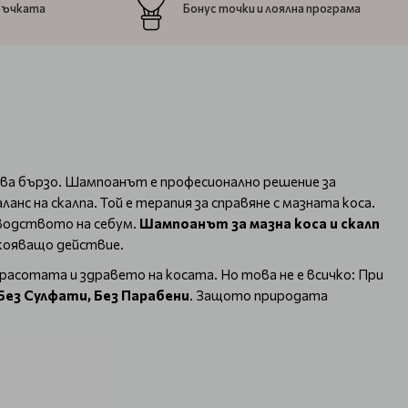
ръчката
Бонус точки и лоялна програма
нява бързо. Шампоанът
е професионално решение за
анс на скалпа. Той е терапия за справяне с мазната коса.
водството на себум.
Шампоанът за мазна коса и скалп
кояващо действие.
 красотата и здравето на косата. Но това не е всичко: При
Без Сулфати, Без Парабени
. Защото природата