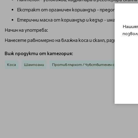
Екстракт от органичен кориандър - предотвратявад
Етерични масла от кориандър и кедър - имат успок
Нашият
Начин на употреба:
позвол
Нанесете равномерно на влажна коса и скалп, разпенете и 
Виж продукти от категория:
Коса
Шампоани
Против пърхот / Чувствителен скалп
За м