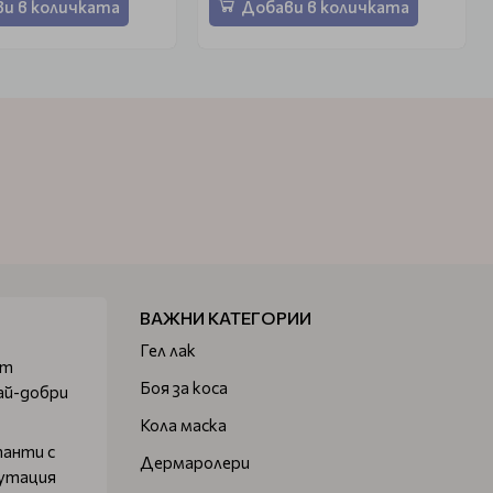
и в количката
Добави в количката
ВАЖНИ КАТЕГОРИИ
Гел лак
от
Боя за коса
ай-добри
Кола маска
танти с
Дермаролери
путация