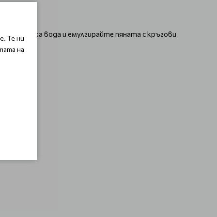
си с хладка вода и емулгирайте пяната с кръгови
. Те ни
тата на