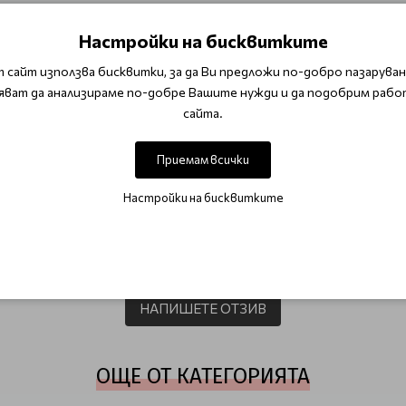
Настройки на бисквитките
ето, шията и деколтето. Навлажнете върховете на пръстите 
 сайт използва бисквитки, за да Ви предложи по-добро пазаруване
яват да анализираме по-добре Вашите нужди и да подобрим рабо
сайта.
а мазна и акнеична кожа
Почистващи продукти Babor Cleansing
Приемам всички
Настройки на бисквитките
ОТЗИВИ (0)
Този продукт няма отзиви.
НАПИШЕТЕ ОТЗИВ
ОЩЕ ОТ КАТЕГОРИЯТА