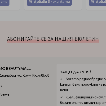
ката
Добави в количката
Добав
АБОНИРАЙТЕ СЕ ЗА НАШИЯ БЮЛЕТИН
ИО BEAUTYMALL
ЗАЩО ДА КУПЯ?
 Дианабад, ул. Крум Кюлявков
Богатo разнообразие 
качествени продукти на н
67
цени
време
Квалифицирани консул
богат опит и отлична ре