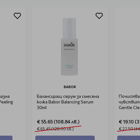
BABOR
мазна
Балансиращ серум за смесена
Почистващ
Peeling
кожа Babor Balancing Serum
чувствит
30ml
Gentle Cl
€ 55.65 (108.84 лв.)
€ 19.10 (3
€ 65.45 (128.00 лв.)
€ 22.50 (44