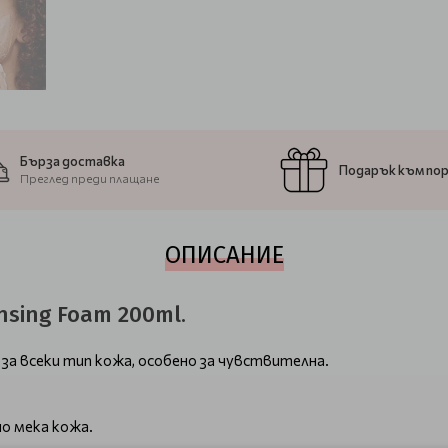
Бърза доставка
Подарък към по
Преглед преди плащане
ОПИСАНИЕ
nsing Foam 200ml.
 за всеки тип кожа, особено за чувствителна.
но мека кожа.