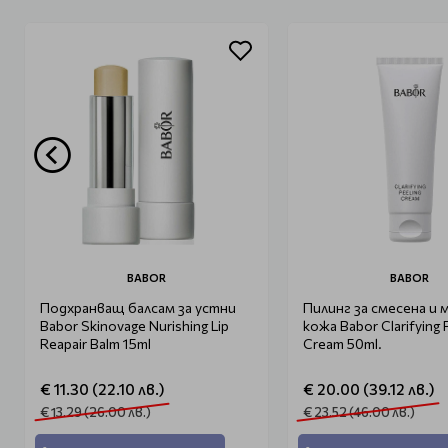
BABOR
BABOR
Подхранващ балсам за устни
Пилинг за смесена и 
Babor Skinovage Nurishing Lip
кожа Babor Clarifying 
Reapair Balm 15ml
Cream 50ml.
€ 11.30 (22.10 лв.)
€ 20.00 (39.12 лв.)
€ 13.29 (26.00 лв.)
€ 23.52 (46.00 лв.)