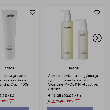
BABOR
BABOR
 крем за суха и
Сет почистващи продукти за
елна кожа Babor
чувствителна кожа Babor
eansing Cream 100ml
Cleansing HY-ÖL & Phytoactive
Calming
7.36 лв.)
€ 46.05 (90.07 лв.)
.00 лв.)
€ 54.20 (106.00 лв.)