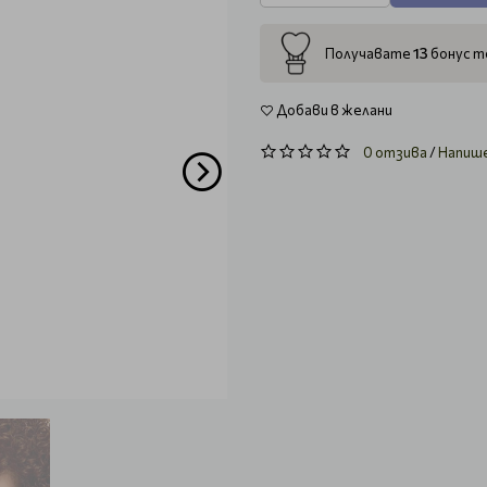
13
Получавате
бонус то
Добави в желани
0 отзива
/
Напиш