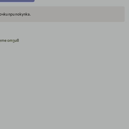
чки при покупка.
ете отзив