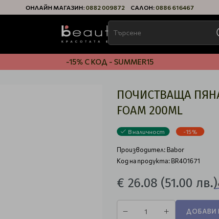
ОНЛАЙН МАГАЗИН:
0882 009872
САЛОН:
0886 616467
-15% С КОД - SUMMER15
ПОЧИСТВАЩА ПЯНА
FOAM 200ML
В наличност
-15%
Производител:
Babor
Код на продукта: BR401671
€ 26.08
(51.00 лв.)
ДОБАВИ 