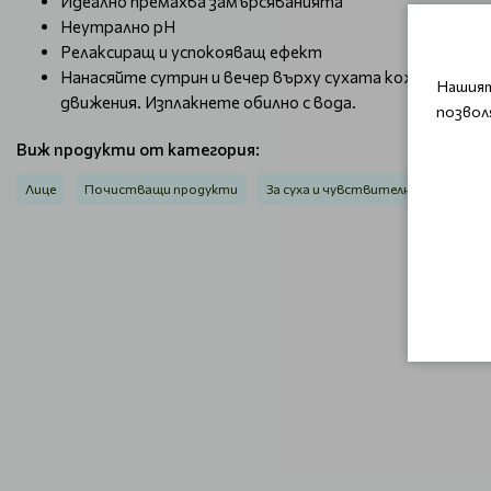
Идеално премахва замърсяванията
Неутрално рН
Релаксиращ и успокояващ ефект
Нанасяйте сутрин и вечер върху сухата кожа на лиц
Нашият
движения. Изплакнете обилно с вода.
позвол
Виж продукти от категория:
Лице
Почистващи продукти
За суха и чувствителна кожа
З