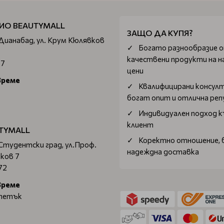
ИО BEAUTYMALL
ЗАЩО ДА КУПЯ?
 Дианабад, ул. Крум Кюлявков
Богатo разнообразие 
качествени продукти на н
67
цени
време
Квалифицирани консул
богат опит и отлична ре
Индивидуален подход к
клиент
TYMALL
Коректно отношение, 
 Студентски град, ул.Проф.
надеждна доставка
ков 7
72
време
 петък