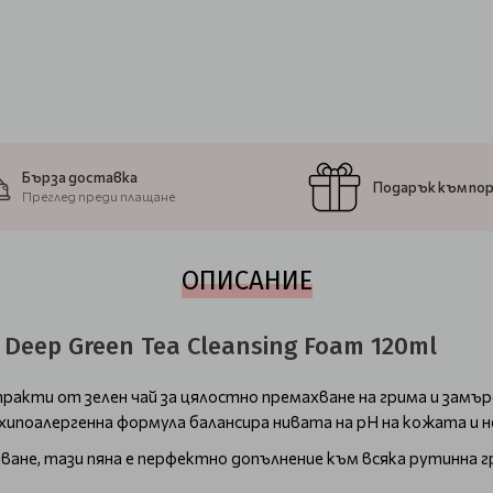
Бърза доставка
Подарък към по
Преглед преди плащане
ОПИСАНИЕ
Deep Green Tea Cleansing Foam 120ml
стракти от зелен чай за цялостно премахване на грима и зам
 хипоалергенна формула балансира нивата на рН на кожата и 
ване, тази пяна е перфектно допълнение към всяка рутинна г