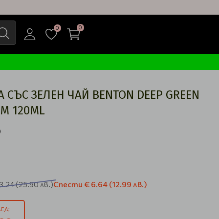
0
0
 СЪС ЗЕЛЕН ЧАЙ BENTON DEEP GREEN
AM 120ML
Спести
€ 6.64
(12.99 лв.)
13.24
(25.90 лв.)
ЕД: