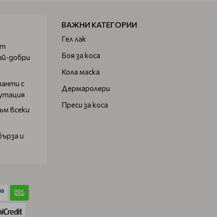
ВАЖНИ КАТЕГОРИИ
Гел лак
от
Боя за коса
ай-добри
Кола маска
танти с
Дермаролери
путация
Преси за коса
ъм всеки
бърза и