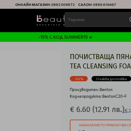
ОНЛАЙН МАГАЗИН:
0882 009872
САЛОН:
0886 616467
-15% С КОД SUMMER15 ☀️
ПОЧИСТВАЩА ПЯНА
TEA CLEANSING FO
-50%
Очаква доставка
Производител:
Benton
Код на продукта: BentonC20-F
€ 6.60
(12.91 лв.)
€ 
НАМАЛЕНИЕТО ПРИКЛЮЧВА СЛ