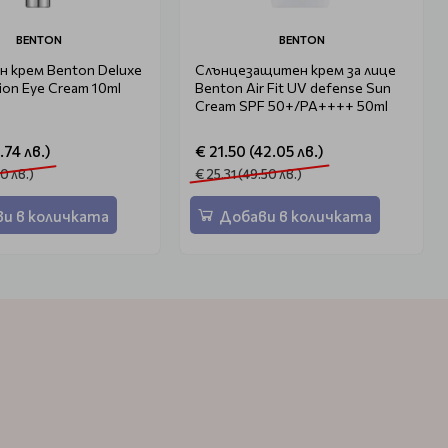
BENTON
BENTON
 крем Benton Deluxe
Слънцезащитен крем за лице
ion Eye Cream 10ml
Benton Air Fit UV defense Sun
Cream SPF 50+/PA++++ 50ml
.74 лв.)
€ 21.50 (42.05 лв.)
50 лв.)
€ 25.31 (49.50 лв.)
и в количката
Добави в количката