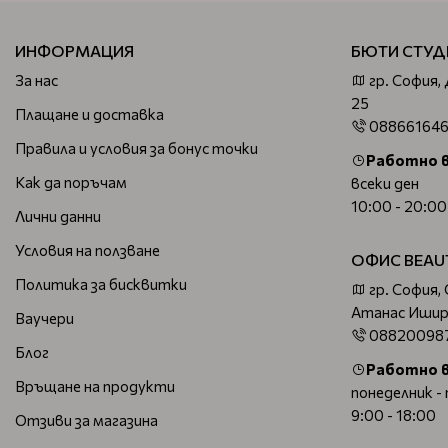
ИНФОРМАЦИЯ
БЮТИ СТУД
За нас
гр. София,
25
Плащане и доставка
08866164
Правила и условия за бонус точки
Работно 
Как да поръчам
всеки ден
10:00 - 20:00
Лични данни
Условия на ползване
ОФИС BEAU
Политика за бисквитки
гр. София,
Атанас Ишир
Ваучери
08820098
Блог
Работно 
Връщане на продукти
понеделник -
9:00 - 18:00
Отзиви за магазина