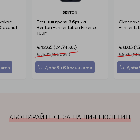
BENTON
 кокос
Есенция против бръчки
Околоочен
 Coconut
Benton Fermentation Essence
Fermentat
100ml
€ 12.65 (24.74 лв.)
€ 8.05 (15
€ 25.31 (49.50 лв.)
€ 9.46 (18.
ката
Добави в количката
Добав
АБОНИРАЙТЕ СЕ ЗА НАШИЯ БЮЛЕТИН