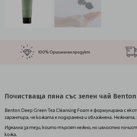
100% Оригинален продукт
Почистваща пяна със зелен чай Benton 
Benton Deep Green Tea Cleansing Foam е формулирана с ек
гарантира, че кожата е подхранена и овлажнена. Нежната,
Идеална за тези, които търсят нежно, но цялостно почист
кожа.