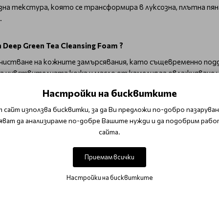
 текстура, която се трансформира в луксозна, плътна пяна 
.
Deep Green Tea Cleansing Foam ?
очистване на кожните замърсявания, като същевременно по
на чувствителната кожа и масло от камелия за овлажняване и
pH баланса на кожата.
Настройки на бисквитките
 животни или съставки от животински произход, сулфати, па
 сайт използва бисквитки, за да Ви предложи по-добро пазаруване
яват да анализираме по-добре Вашите нужди и да подобрим рабо
е обилно с хладка вода.
сайта.
Приемам всички
а мазна и акнеична кожа
Корейска козметика
Корейска козметика з
Настройки на бисквитките
K-Beauty Разпродажба