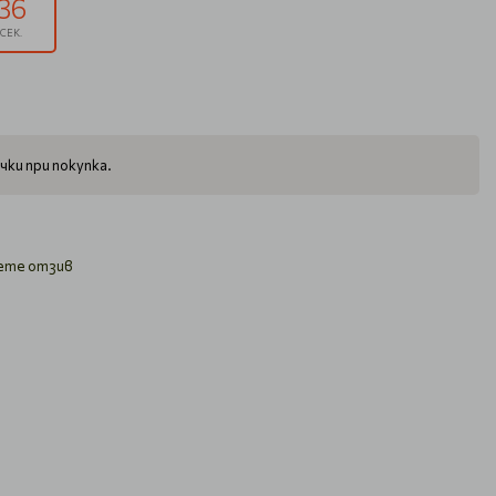
35
СЕК.
чки при покупка.
ете отзив