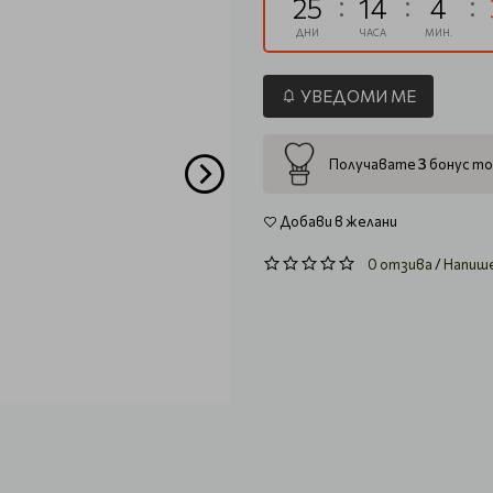
25
14
4
ДНИ
ЧАСА
МИН.
УВЕДОМИ МЕ
3
Получавате
бонус то
Добави в желани
0 отзива
/
Напиш