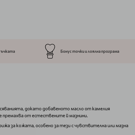
ръчката
Бонус точки и лоялна програма
ърсяванията, докато добавеното масло от камелия
не премахва от естествените й мазнини.
рижа за кожата, особено за тези с чувствителна или мазна