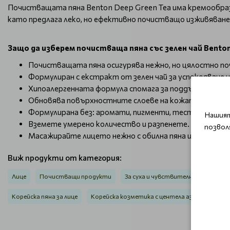
Почистващата пяна Benton Deep Green Tea има кремообразна
като предлага леко, но ефективно почистващо изживяване
Защо да изберем почистваща пяна със зелен чай Benton 
Почистващата пяна осигурява нежно, но цялостно п
Формулиран с екстракт от зелен чай за успокояване 
Хипоалергенната формула спомага за поддържане на 
Обновява повърхностните слоеве на кожата.
Формулирана без: аромати, пигменти, тестове върху
Нашият
Вземете умерено количество и разпенете.
позвол
Масажирайте лицето нежно с обилна пяна и изплакнет
Виж продукти от категория:
Лице
Почистващи продукти
За суха и чувствителна кожа
З
Корейска пяна за лице
Корейска козметика с центела азиатика