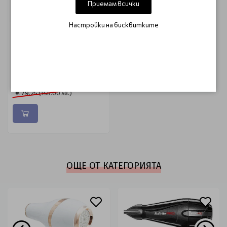
Приемам всички
Настройки на бисквитките
ULTRON
Професионален сешоар
Ultron Touch 2000W
€ 67.35 (131.73 лв.)
€ 79.25 (155.00 лв.)
ОЩЕ ОТ КАТЕГОРИЯТА