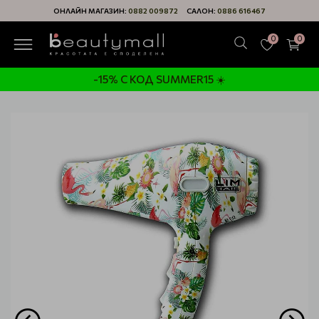
ОНЛАЙН МАГАЗИН:
0882 009872
САЛОН:
0886 616467
0
0
-15% С КОД SUMMER15 ☀️