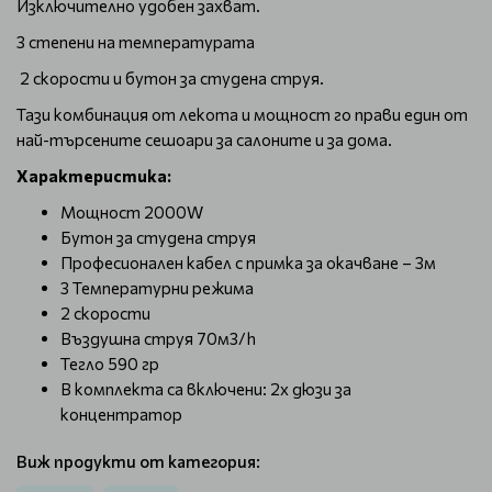
Изключително удобен захват.
3 степени на температурата
2 скорости и бутон за студена струя.
Тази комбинация от лекота и мощност го прави един от
най-търсените сешоари за салоните и за дома.
Характеристика:
Мощност 2000W
Бутон за студена струя
Професионален кабел с примка за окачване – 3м
3 Температурни режима
2 скорости
Въздушна струя 70м3/h
Тегло 590 гр
В комплекта са включени: 2x дюзи за
концентратор
Виж продукти от категория: