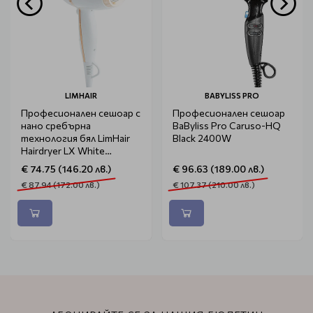
LIMHAIR
BABYLISS PRO
Професионален сешоар с
Професионален сешоар
нано сребърна
BaByliss Pro Caruso-HQ
технология бял LimHair
Black 2400W
Hairdryer LX White
2000W
€ 74.75 (146.20 лв.)
€ 96.63 (189.00 лв.)
€ 87.94 (172.00 лв.)
€ 107.37 (210.00 лв.)