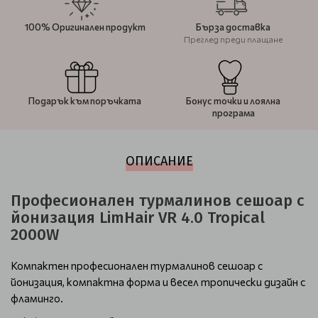
100% Оригинален продукт
Бърза доставка
Преглед преди плащане
Подарък към поръчката
Бонус точки и лоялна
програма
ОПИСАНИЕ
Професионален турмалинов сешоар с
йонизация LimHair VR 4.0 Tropical
2000W
Компактен професионален турмалинов сешоар с
йонизация, компактна форма и весел тропически дизайн с
фламинго.