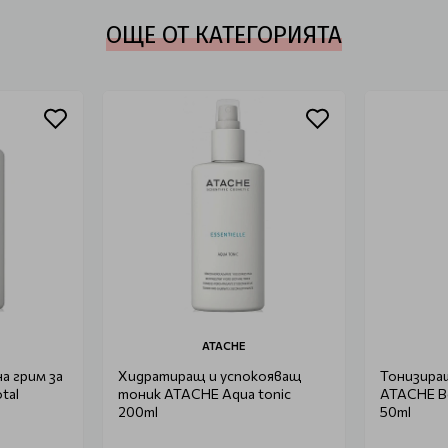
ОЩЕ ОТ КАТЕГОРИЯТА
ATACHE
а грим за
Хидратиращ и успокояващ
Тонизиращ
tal
тоник ATACHE Aqua tonic
ATACHE B
200ml
50ml