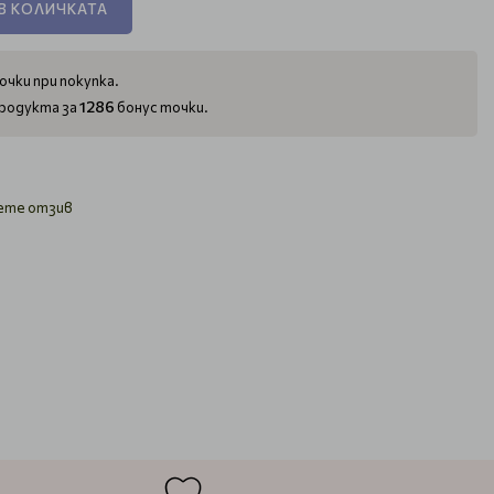
В КОЛИЧКАТА
очки при покупка.
1286
родукта за
бонус точки.
ете отзив