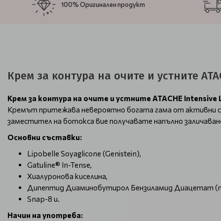
100% Оригинален продукт
Крем за контура на очите и устните ATAC
Крем за контура на очите и устните ATACHE Intensive 
Кремът притежава невероятно богата гама от активни съ
заместител на ботокса вие получавате напълно заличаван
Основни съставки:
Lipobelle Soyaglicone (Genistein),
Gatuline® In-Tense,
Хиалуронова киселина,
Дипептид Диаминобутирол Бензиламид Диацетат (т
Snap-8 и.
Начин на употреба: