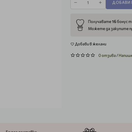
ДОБАВИ 
16
Получавате
бонус т
Можете да закупите п
Добави в желани
0 отзива
/
Напиш