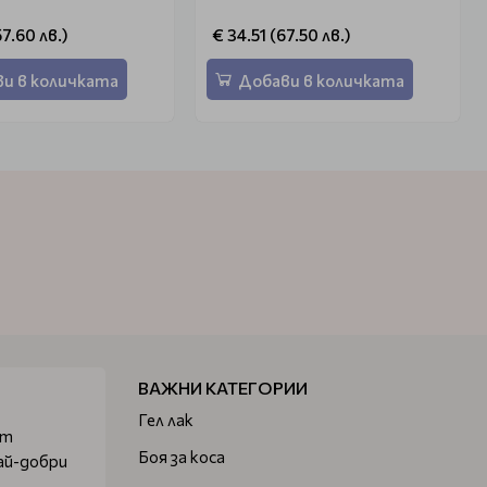
57.60 лв.)
€ 34.51 (67.50 лв.)
и в количката
Добави в количката
ВАЖНИ КАТЕГОРИИ
Гел лак
от
Боя за коса
ай-добри