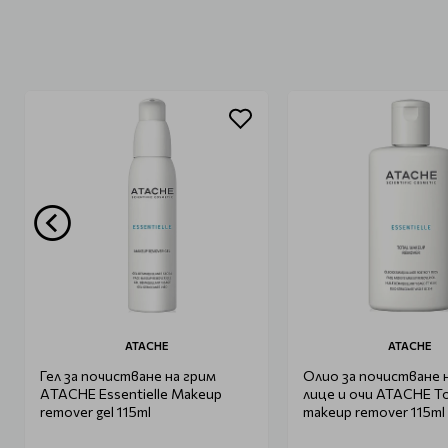
ATACHE
ATACHE
Гел за почистване на грим
Олио за почистване н
АTACHE Essentielle Makeup
лице и очи ATACHE To
remover gel 115ml
makeup remover 115ml