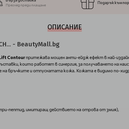
Бърза доставка
Подарък към по
Преглед преди плащане
ОПИСАНИЕ
H... - BeautyMall.bg
Lift Contour
притежава мощен анти-ейдж ефект в най-издайни
ставки, които работят в синергия, за получаването на на
е на бръчките и отпуснатата кожа. Кожата е видимо по-хидр
ри-пептид, имитиращ действието на отрова от змия),