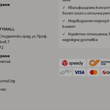
време
Квалифицирани консул
богат опит и отлична ре
Индивидуален подход к
клиент
TYMALL
Коректно отношение, 
 Студентски град, ул.Проф.
надеждна доставка
ков 7
72
време
 петък
ymall.bg
 нас