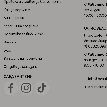
Правила и условия за бонус точки
Работно 
Как да поръчам
всеки ден
10:00 - 20:00
Лични данни
Условия на ползване
ОФИС BEAU
Политика за бисквитки
гр. София,
Атанас Ишир
Ваучери
08820098
Блог
Работно 
Връщане на продукти
понеделник -
9:00 - 18:00
Отзиви за магазина
СЛЕДВАЙТЕ НИ
info@beaut
Контакт с