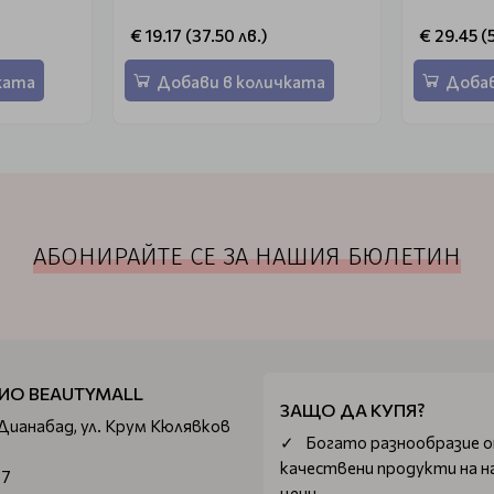
€ 19.17 (37.50 лв.)
€ 29.45 (
ката
Добави в количката
Добав
АБОНИРАЙТЕ СЕ ЗА НАШИЯ БЮЛЕТИН
ИО BEAUTYMALL
ЗАЩО ДА КУПЯ?
 Дианабад, ул. Крум Кюлявков
Богатo разнообразие 
качествени продукти на н
67
цени