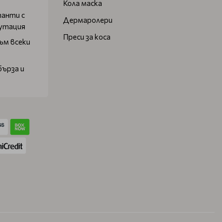
Кола маска
танти с
Дермаролери
путация
Преси за коса
ъм всеки
бърза и