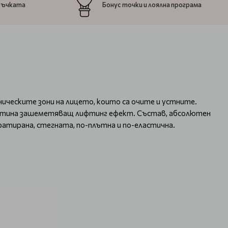
ръчката
Бонус точки и лоялна програма
ческите зони на лицето, които са очите и устните.
истина зашеметяващ лифтинг ефект. Състав, абсолютен
атирана, стегната, по-плътна и по-еластична.