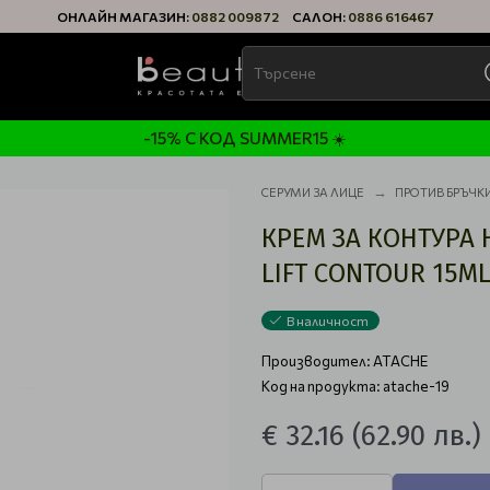
ОНЛАЙН МАГАЗИН:
0882 009872
САЛОН:
0886 616467
-15% С КОД SUMMER15 ☀️
СЕРУМИ ЗА ЛИЦЕ
ПРОТИВ БРЪЧК
КРЕМ ЗА КОНТУРА 
LIFT CONTOUR 15M
В наличност
Производител:
ATACHE
Код на продукта: atache-19
€ 32.16
(62.90 лв.)