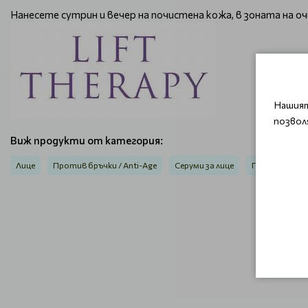
Нанесете сутрин и вечер на почистена кожа, в зоната на 
Нашият
позвол
Виж продукти от категория:
Лице
Против бръчки / Anti-Age
Серуми за лице
Против бръч