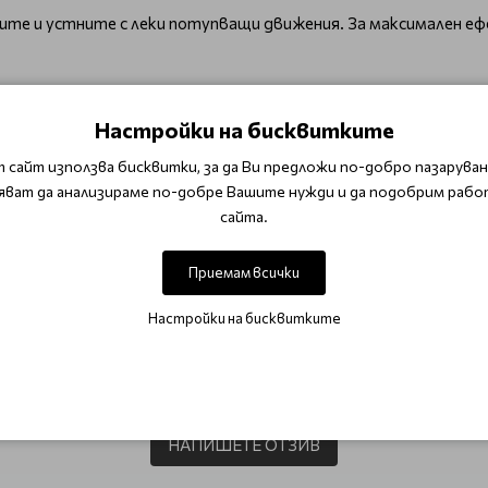
очите и устните с леки потупващи движения. За максимален е
Настройки на бисквитките
 сайт използва бисквитки, за да Ви предложи по-добро пазаруване
яват да анализираме по-добре Вашите нужди и да подобрим рабо
сайта.
ки
За лифтинг на лице и шия ATACHE LIFT THERAPY
Приемам всички
Настройки на бисквитките
ОТЗИВИ (0)
Този продукт няма отзиви.
НАПИШЕТЕ ОТЗИВ