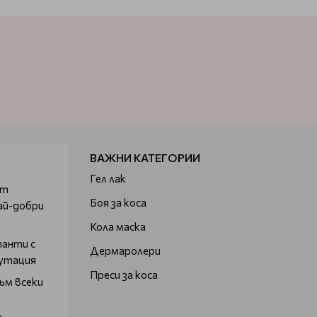
ВАЖНИ КАТЕГОРИИ
Гел лак
от
Боя за коса
ай-добри
Кола маска
танти с
Дермаролери
путация
Преси за коса
ъм всеки