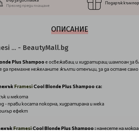
Бърза доставка
Подарък към по
Преглед преди плащане
ОПИСАНИЕ
 ... - BeautyMall.bg
londe Plus Shampoo
е освежаващ и хидратиращ шампоан за б
да премахне нежеланите жълти отенъци, за да остане само с
отенък
Framesi
Cool Blonde Plus Shampoo са:
сък и мекота
 - прави косата покорна, хидратирана и мека
 филър ефект
отенък
Framesi
Cool Blonde Plus Shampoo :
нанесете на мокра