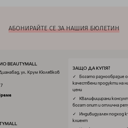
АБОНИРАЙТЕ СЕ ЗА НАШИЯ БЮЛЕТИН
ИО BEAUTYMALL
ЗАЩО ДА КУПЯ?
 Дианабад, ул. Крум Кюлявков
Богатo разнообразие 
качествени продукти на н
67
цени
време
Квалифицирани консул
богат опит и отлична ре
Индивидуален подход к
клиент
TYMALL