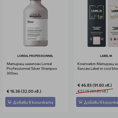
LOREAL PROFESSIONNEL
LABEL M
Матиращ шампоан Loreal
Комплект Матиращ ш
Professionnel Silver Shampoo
балсам Label m cool bl
300мл
€ 46.83 (91.60 лв.)
€ 16.36 (32.00 лв.)
€ 52.05 (101.80 лв.)
Добави в количката
Добави в количк