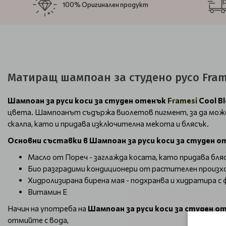
100% Оригинален продукт
Матиращ шампоан за студено русо Framesi
Шампоан за руси коси за студен отенък
Framesi
Cool B
цвета. Шампоанът съдържа виолетов пигмент, за да може 
скалпа, като и придава изключителна мекота и блясък.
Основни съставки в Шампоан за руси коси за студен 
Масло от Пореч - заглажда косата, като придава бля
Био разградими кондиционери от растителен произход
Хидролизирана бирена мая - подхранва и хидратира с
Витамин Е
Начин на употреба на
Шампоан за руси коси за студен 
отмийте с вода,