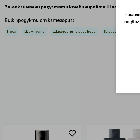
За максимални резултати комбинирайте Шампоан за р
Нашият
Виж продукти от категория:
позвол
Коса
Шампоани
Шампоани за руса коса
За руси коси / Fram