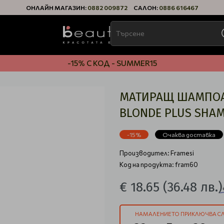
ОНЛАЙН МАГАЗИН:
0882 009872
САЛОН:
0886 616467
-15% С КОД - SUMMER15
МАТИРАЩ ШАМПОАН
BLONDE PLUS SHA
-15%
Очаква доставка
Производител:
Framesi
Код на продукта: fram60
€ 18.65
(36.48 лв.)
НАМАЛЕНИЕТО ПРИКЛЮЧВА СЛ