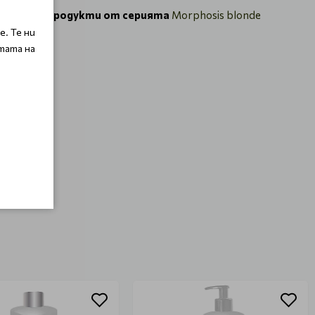
станалите продукти от серията
Morphosis blonde
. Те ни
тата на