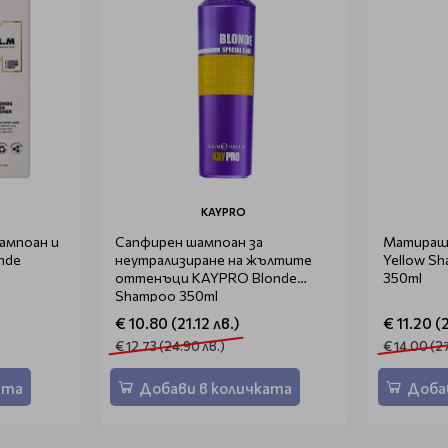
KAYPRO
ампоан и
Сапфирен шампоан за
Матиращ 
onde
неутрализиране на жълтите
Yellow Sh
оттенъци KAYPRO Blonde
350ml
Shampoo 350ml
€ 10.80 (21.12 лв.)
€ 11.20 (2
€ 12.73 (24.90 лв.)
€ 14.00 (27
ата
Добави в количката
Доба