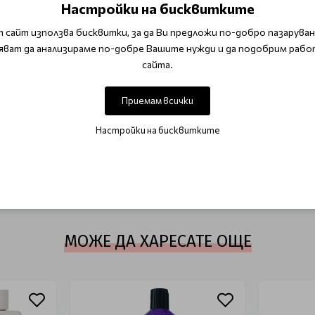
Настройки на бисквитките
уси коси за студен отенък
Framesi
Cool Blonde Plus, с о
 сайт използва бисквитки, за да Ви предложи по-добро пазаруване
яват да анализираме по-добре Вашите нужди и да подобрим рабо
сайта.
esi Morphosis blonde
Матиращи шампоани
Приемам всички
ОТЗИВИ (0)
Настройки на бисквитките
Този продукт няма отзиви.
НАПИШЕТЕ ОТЗИВ
МОЖЕ ДА ХАРЕСАТЕ ОЩЕ