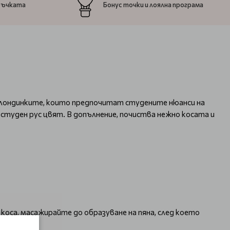
ръчката
Бонус точки и лоялна програма
лондинките, които предпочитат студените нюанси на
туден рус цвят. В допълнение, почиства нежно косата и
 коса, масажирайте до образуване на пяна, след което