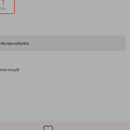
1
СЕК.
чки при покупка.
ете отзив